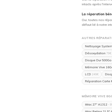
intacts après l'interv
La réparation béné
Oui, toutes nos répa
défaut lié à notre in
AUTRES RÉPARATI
Nettoyage Syste
Désoxydation
79€
Disque Dur 500Go
Mémoire Vive 16G
LCD
Disq
249€
Réparation Carte
MÉMOIRE VIVE 8G
iMac 27" A1312
- 8
iMac Retina 21,5"