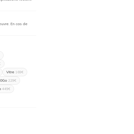
œuvre. En cas de
€
Vitre
169€
50Go
229€
o
449€