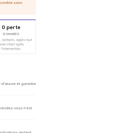
sponible sans
0 perte
DONNÉES
, contacts, applis tout
este intact après
l'intervention.
n-d'œuvre et garantie
n rendez-vous n'est
plications restent