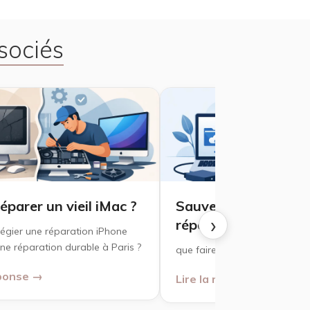
sociés
réparer un vieil iMac ?
Sauvegarde Mac av
›
réparation
vilégier une réparation iPhone
ne réparation durable à Paris ?
que faire ?
éponse →
Lire la réponse →