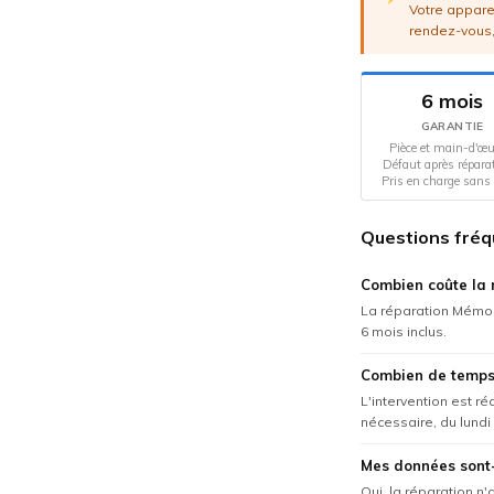
Votre apparei
rendez-vous,
6 mois
GARANTIE
Pièce et main-d'œu
Défaut après répara
Pris en charge sans 
Questions fréq
Combien coûte la 
La réparation Mémoir
6 mois inclus.
Combien de temps 
L'intervention est r
nécessaire, du lundi
Mes données sont-
Oui, la réparation n