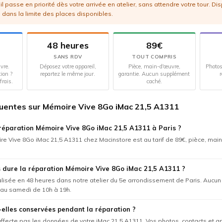
l passe en priorité dès votre arrivée en atelier, sans attendre votre tour. Di
 dans la limite des places disponibles.
48 heures
89€
SANS RDV
TOUT COMPRIS
vre.
Déposez votre appareil,
Pièce, main-d'œuvre,
Photos
tion ?
repartez le même jour.
garantie. Aucun supplément
r
frais.
caché.
uentes sur Mémoire Vive 8Go iMac 21,5 A1311
réparation Mémoire Vive 8Go iMac 21,5 A1311 à Paris ?
e Vive 8Go iMac 21,5 A1311 chez Macinstore est au tarif de 89€, pièce, mai
dure la réparation Mémoire Vive 8Go iMac 21,5 A1311 ?
éalisée en 48 heures dans notre atelier du 5e arrondissement de Paris. Aucu
 au samedi de 10h à 19h.
elles conservées pendant la réparation ?
'affecte pas les données de votre iMac 21,5 A1311. Vos photos, contacts et ap