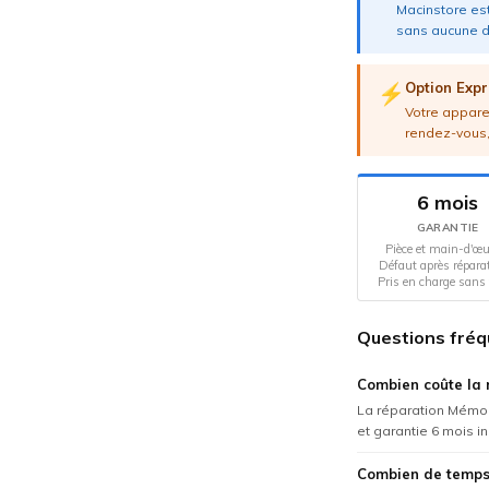
Macinstore est
sans aucune d
Option Expr
⚡
Votre apparei
rendez-vous,
6 mois
GARANTIE
Pièce et main-d'œu
Défaut après répara
Pris en charge sans 
Questions fréq
Combien coûte la 
La réparation Mémoir
et garantie 6 mois i
Combien de temps 