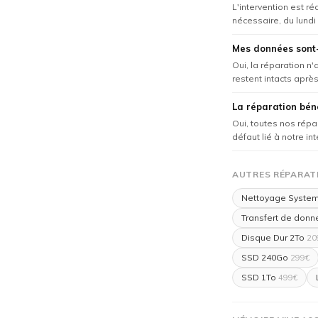
L'intervention est r
nécessaire, du lundi
Mes données sont-
Oui, la réparation n
restent intacts après 
La réparation béné
Oui, toutes nos répa
défaut lié à notre in
AUTRES RÉPARATI
Nettoyage Syste
Transfert de donn
Disque Dur 2To
20
SSD 240Go
299€
SSD 1To
499€