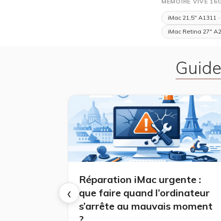
MÉMOIRE VIVE 16
iMac 21,5" A1311
-
iMac Retina 27" A
Guide
Réparation iMac urgente :
‹
que faire quand l’ordinateur
s’arrête au mauvais moment
?