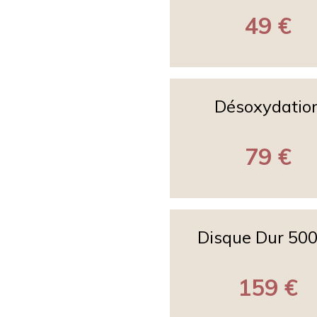
49 €
Désoxydatio
79 €
Disque Dur 50
159 €