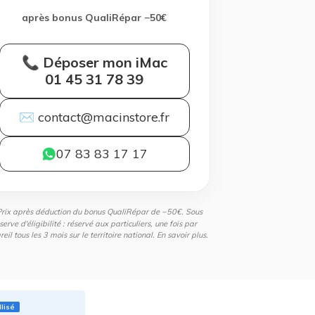
après bonus QualiRépar −50€
📞 Déposer mon iMac
01 45 31 78 39
✉ contact@macinstore.fr
07 83 83 17 17
Prix après déduction du bonus QualiRépar de −50€. Sous
serve d'éligibilité : réservé aux particuliers, une fois par
eil tous les 3 mois sur le territoire national.
En savoir plus
.
llisé