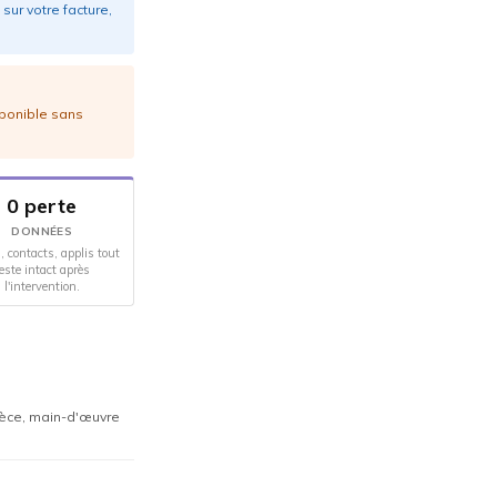
sur votre facture,
sponible sans
0 perte
DONNÉES
, contacts, applis tout
este intact après
l'intervention.
ièce, main-d'œuvre