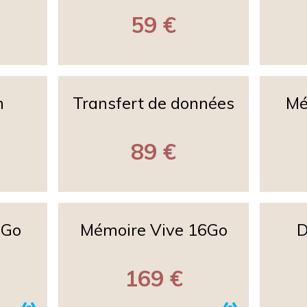
59 €
n
Transfert de données
Mé
89 €
0Go
Mémoire Vive 16Go
D
169 €