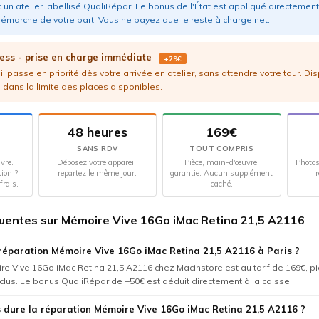
 un atelier labellisé QualiRépar. Le bonus de l'État est appliqué directement 
émarche de votre part. Vous ne payez que le reste à charge net.
ess - prise en charge immédiate
+29€
l passe en priorité dès votre arrivée en atelier, sans attendre votre tour. Di
 dans la limite des places disponibles.
48 heures
169€
SANS RDV
TOUT COMPRIS
vre.
Déposez votre appareil,
Pièce, main-d'œuvre,
Photos
tion ?
repartez le même jour.
garantie. Aucun supplément
r
frais.
caché.
uentes sur Mémoire Vive 16Go iMac Retina 21,5 A2116
réparation Mémoire Vive 16Go iMac Retina 21,5 A2116 à Paris ?
e Vive 16Go iMac Retina 21,5 A2116 chez Macinstore est au tarif de 169€, p
nclus. Le bonus QualiRépar de −50€ est déduit directement à la caisse.
dure la réparation Mémoire Vive 16Go iMac Retina 21,5 A2116 ?