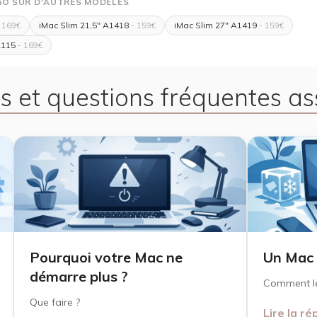
GO SUR D'AUTRES MODÈLES
iMac Slim 21,5" A1418
iMac Slim 27" A1419
 169€
- 159€
- 159€
2115
- 169€
s et questions fréquentes as
Pourquoi votre Mac ne
Un Mac 
démarre plus ?
Comment le
Que faire ?
Lire la r