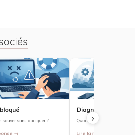
sociés
bloqué
Diagnostic Mac à Pa
›
 sauver sans paniquer ?
Quoi faire ?
éponse →
Lire la réponse →