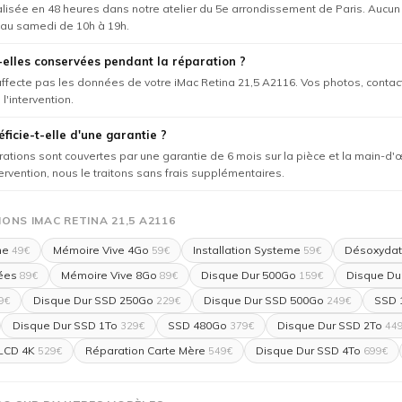
éalisée en 48 heures dans notre atelier du 5e arrondissement de Paris. Aucu
 au samedi de 10h à 19h.
elles conservées pendant la réparation ?
'affecte pas les données de votre iMac Retina 21,5 A2116. Vos photos, contac
l'intervention.
ficie-t-elle d'une garantie ?
rations sont couvertes par une garantie de 6 mois sur la pièce et la main-d'
tervention, nous le traitons sans frais supplémentaires.
ONS IMAC RETINA 21,5 A2116
me
Mémoire Vive 4Go
Installation Systeme
Désoxydat
49€
59€
59€
ées
Mémoire Vive 8Go
Disque Dur 500Go
Disque Du
89€
89€
159€
Disque Dur SSD 250Go
Disque Dur SSD 500Go
SSD 
9€
229€
249€
Disque Dur SSD 1To
SSD 480Go
Disque Dur SSD 2To
329€
379€
44
LCD 4K
Réparation Carte Mère
Disque Dur SSD 4To
529€
549€
699€