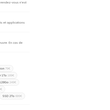
n rendez-vous n'est
ts et applications
œuvre. En cas de
ion
79€
r 1To
189€
128Go
249€
9€
SSD 2To
699€