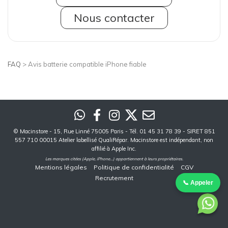
Nous contacter
FAQ
> Avis batterie compatible iPhone fiable
©
Macinstore
- 15, Rue Linné 75005 Paris - Tél. 01 45 31 78 39 - SIRET 851
557 710 00015 Atelier labellisé QualiRépar. Macinstore est indépendant, non
affilié à Apple Inc.
Les marques citées (Apple, iPhone...) appartiennent à leurs propriétaires.
Mentions légales
Politique de confidentialité
CGV
Recrutement
📞 Appeler