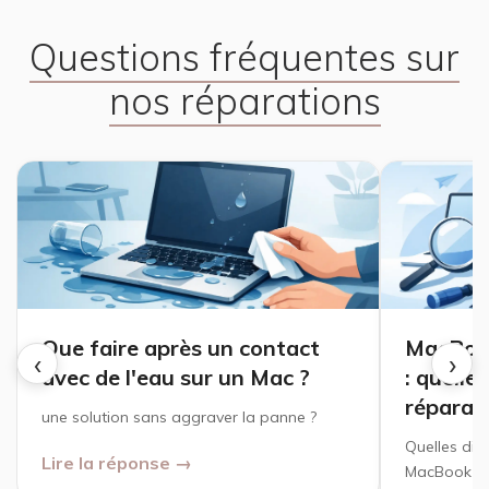
Questions fréquentes sur
nos réparations
Que faire après un contact
MacBook
‹
›
avec de l'eau sur un Mac ?
: quelle
réparat
une solution sans aggraver la panne ?
Quelles dif
Lire la réponse →
MacBook Air