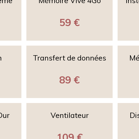
teme
Mémoire Vive 4Go
Ins
59 €
n
Transfert de données
Mé
89 €
Dur
Ventilateur
Di
109 €