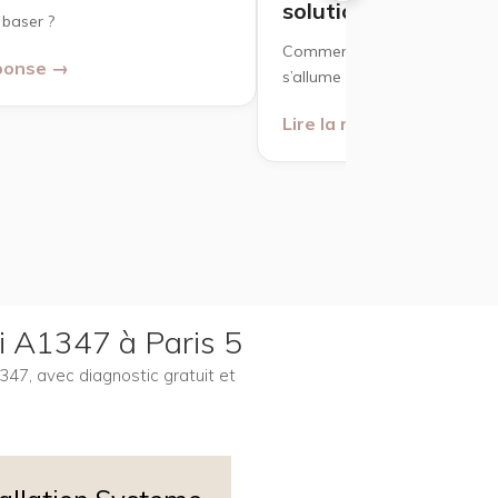
solutions
 baser ?
Comment réparer un MacBoo
éponse →
s’allume mais reste sur un écr
Lire la réponse →
ni A1347 à Paris 5
347, avec diagnostic gratuit et