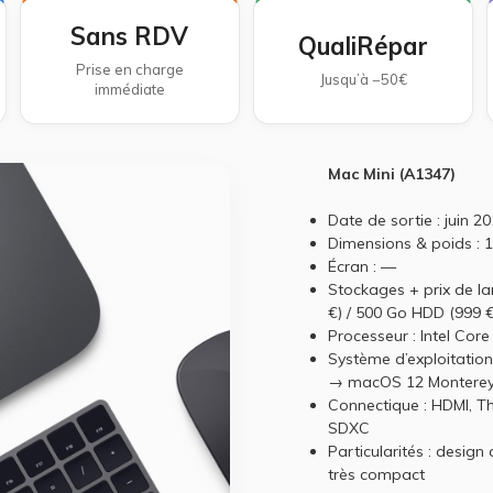
Sans RDV
QualiRépar
Prise en charge
Jusqu’à −50€
immédiate
Mac Mini (A1347)
Date de sortie : juin 2
Dimensions & poids : 
Écran : —
Stockages + prix de l
€) / 500 Go HDD (999 €
Processeur : Intel Cor
Système d’exploitati
→ macOS 12 Montere
Connectique : HDMI, Th
SDXC
Particularités : design
très compact