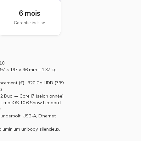
6 mois
Garantie incluse
010
197 × 197 × 36 mm – 1,37 kg
ancement (€) : 320 Go HDD (799
)
e 2 Duo → Core i7 (selon année)
on : macOS 10.6 Snow Leopard
y
underbolt, USB‑A, Ethernet,
 aluminium unibody, silencieux,