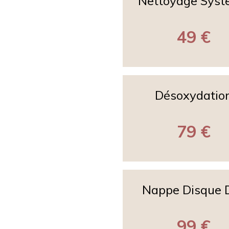
Nettoyage Sys
49 €
Désoxydatio
79 €
Nappe Disque 
99 €