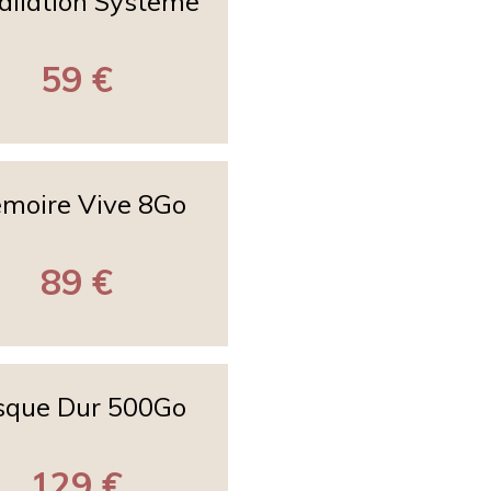
tallation Systeme
59 €
moire Vive 8Go
89 €
sque Dur 500Go
129 €