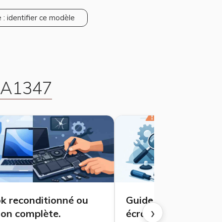
 : identifier ce modèle
i A1347
 reconditionné ou
Guide réparation M
›
ion complète.
écran noir : causes e