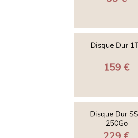
Disque Dur 1
159 €
Disque Dur S
250Go
229 €