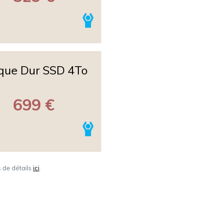
que Dur SSD 4To
699 €
s de détails
ici
.