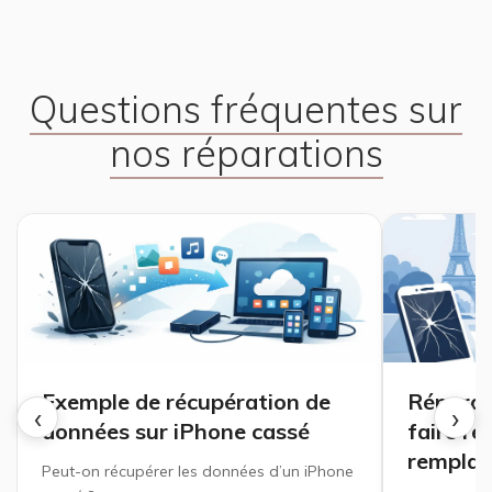
Questions fréquentes sur
nos réparations
Exemple de récupération de
Réparat
‹
›
données sur iPhone cassé
faire ré
remplac
Peut-on récupérer les données d’un iPhone