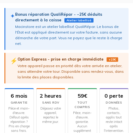
Bonus réparation QualiRépar - −25€ déduits
✦
directement à la caisse
Atelier labellisé
Macinstore est un atelier labellisé QualiRépar. Le bonus de
l'État est appliqué directement sur votre facture, sans aucune
démarche de votre part. Vous ne payez que le reste à charge
net.
Option Express - prise en charge immédiate
⚡
+29€
Votre appareil passe en priorité dès votre arrivée en atelier,
sans attendre votre tour. Disponible sans rendez-vous, dans
la limite des places disponibles.
6 mois
2 heures
59€
0 perte
GARANTIE
SANS RDV
TOUT
DONNÉES
COMPRIS
Pièce et main-
Déposez votre
Photos,
d'œuvre.
appareil,
Pièce, main-
contacts,
Défaut après
repartez le
d'œuvre,
applis tout
réparation ?
même jour.
garantie.
reste intact
Pris en charge
Aucun
après
sans frais.
supplément
l'intervention.