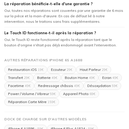
La réparation bénéficie-t-elle d'une garantie ?
Oui, toutes nos réparations sont couvertes par une garantie de 6 mois
sur la pièce et la main-d'œuvre. En cas de défaut lié à notre
intervention, nous le traitons sans frais supplémentaires.
Le Touch ID fonctionne-t-il après la réparation ?
Oui, le Touch ID reste fonctionnel après la réparation tant que le
bouton d'origine n'était pas déjà endommagé avant l'intervention.
AUTRES RÉPARATIONS IPHONE 6S A1688
Restauration iOS
Ecouteur
Haut Parleur
19€
29€
29€
Transfert
Batterie
Bouton Home
Ecran
29€
49€
49€
49€
Facetime
Redressage châssis
Désoxydation
49€
49€
59€
Power / Volume / Vibreur
Appareil Photo
59€
69€
Réparation Carte Mère
159€
DOCK DE CHARGE SUR D'AUTRES MODÈLES
iPhone 6 A1586
iPhone 6 Plus A1524
- 59€
- 59€