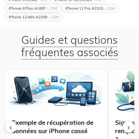
iPhone 8 Plus A1897
iPhone 11 Pro A2215
- 109€
- 129€
iPhone 12 Mini A2399
- 129€
Guides et questions
fréquentes associés
Exemple de récupération de
Signes 
‹
›
données sur iPhone cassé
remplace