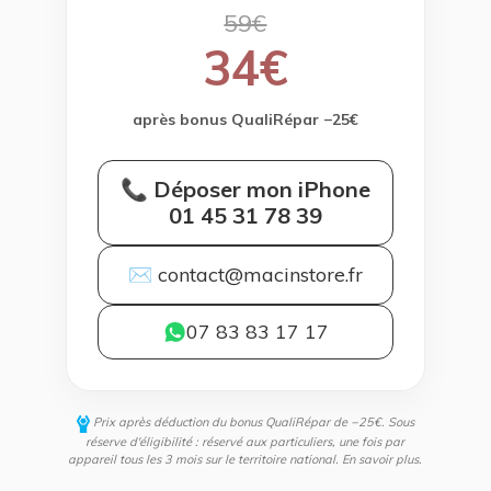
59€
34€
après bonus QualiRépar −25€
📞 Déposer mon iPhone
01 45 31 78 39
✉ contact@macinstore.fr
07 83 83 17 17
Prix après déduction du bonus QualiRépar de −25€. Sous
réserve d'éligibilité : réservé aux particuliers, une fois par
appareil tous les 3 mois sur le territoire national.
En savoir plus
.