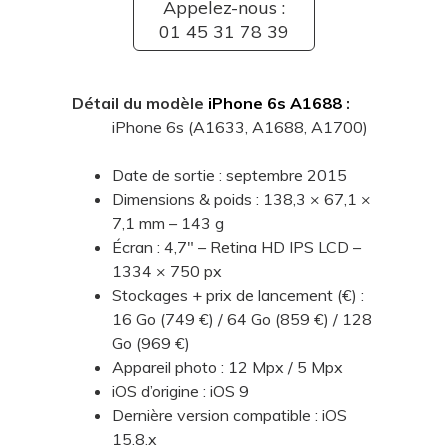
Appelez-nous :
01 45 31 78 39
Détail du modèle
iPhone 6s A1688
:
iPhone 6s (A1633, A1688, A1700)
Date de sortie : septembre 2015
Dimensions & poids : 138,3 × 67,1 ×
7,1 mm – 143 g
Écran : 4,7" – Retina HD IPS LCD –
1334 × 750 px
Stockages + prix de lancement (€) :
16 Go (749 €) / 64 Go (859 €) / 128
Go (969 €)
Appareil photo : 12 Mpx / 5 Mpx
iOS d’origine : iOS 9
Dernière version compatible : iOS
15.8.x