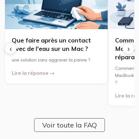
Que faire après un contact
Comment
‹
›
avec de l'eau sur un Mac ?
MacBoo
réparat
une solution sans aggraver la panne ?
Comment pr
Lire la réponse →
MacBook ava
?
Lire la r
Voir toute la FAQ