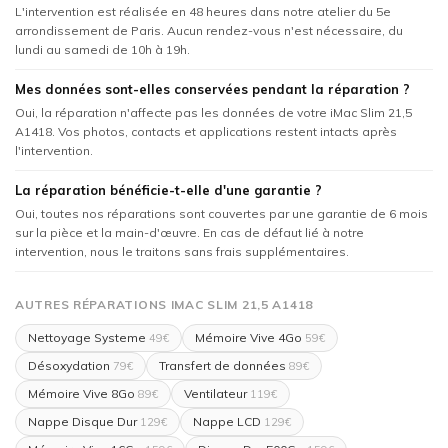
L'intervention est réalisée en 48 heures dans notre atelier du 5e
arrondissement de Paris. Aucun rendez-vous n'est nécessaire, du
lundi au samedi de 10h à 19h.
Mes données sont-elles conservées pendant la réparation ?
Oui, la réparation n'affecte pas les données de votre iMac Slim 21,5
A1418. Vos photos, contacts et applications restent intacts après
l'intervention.
La réparation bénéficie-t-elle d'une garantie ?
Oui, toutes nos réparations sont couvertes par une garantie de 6 mois
sur la pièce et la main-d'œuvre. En cas de défaut lié à notre
intervention, nous le traitons sans frais supplémentaires.
AUTRES RÉPARATIONS IMAC SLIM 21,5 A1418
Nettoyage Systeme
Mémoire Vive 4Go
49€
59€
Désoxydation
Transfert de données
79€
89€
Mémoire Vive 8Go
Ventilateur
89€
119€
Nappe Disque Dur
Nappe LCD
129€
129€