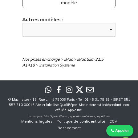
modèle
Autres modèles :
Nos prises en charge
>
iMac
>
iMac Slim 21,5
A1418
> Installation Systeme
©
Macinstore
- 15, Rue Linné 75005 Paris - Tél. 01 45 31 78 39 - SIRET 851
557 710 00015 Atelier labellisé QualiRépar. Macinstore est indépendant, non
affilié à Apple Inc.
Les marques citées (Apple, iPhone...) appartiennent à leurs propriétaires.
Mentions légales
Politique de confidentialité
CGV
Recrutement
📞 Appeler