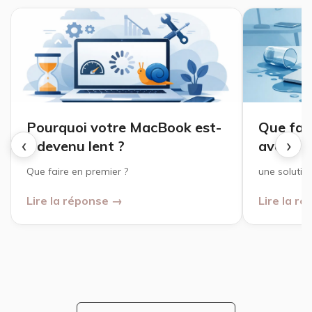
Pourquoi votre MacBook est-
Que fai
‹
›
il devenu lent ?
avec de 
Que faire en premier ?
une solutio
Lire la réponse →
Lire la r