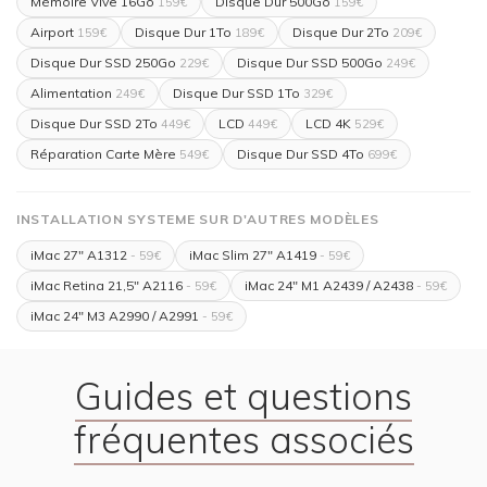
Mémoire Vive 16Go
Disque Dur 500Go
159€
159€
Airport
Disque Dur 1To
Disque Dur 2To
159€
189€
209€
Disque Dur SSD 250Go
Disque Dur SSD 500Go
229€
249€
Alimentation
Disque Dur SSD 1To
249€
329€
Disque Dur SSD 2To
LCD
LCD 4K
449€
449€
529€
Réparation Carte Mère
Disque Dur SSD 4To
549€
699€
INSTALLATION SYSTEME SUR D'AUTRES MODÈLES
iMac 27" A1312
iMac Slim 27" A1419
- 59€
- 59€
iMac Retina 21,5" A2116
iMac 24" M1 A2439 / A2438
- 59€
- 59€
iMac 24" M3 A2990 / A2991
- 59€
Guides et questions
fréquentes associés