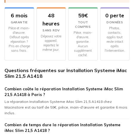
6 mois
48
59€
0 perte
heures
GARANTIE
TOUT
DONNÉES
COMPRIS
Pièce et main-
Photos,
SANS RDV
d'œuvre.
Pièce, main-
contacts,
Déposez votre
Défaut après
d'œuvre,
applis tout
appareil,
réparation ?
garantie.
reste intact
repartez le
Pris en charge
Aucun
après
même jour.
sans frais.
supplément
l'intervention.
caché.
Questions fréquentes sur Installation Systeme iMac
Slim 21,5 A1418
Combien coûte la réparation Installation Systeme iMac Slim
21,5 A1418 à Paris ?
La réparation Installation Systeme iMac Slim 21,5 A1418 chez
Macinstore est au tarif de 59€, pièce, main-d'œuvre et garantie 6 mois
inclus.
Combien de temps dure la réparation Installation Systeme
iMac Slim 21,5 A1418 ?