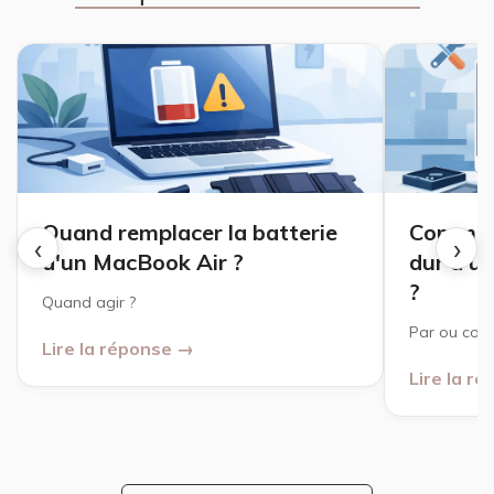
Quand remplacer la batterie
Comment
‹
›
d'un MacBook Air ?
dur d'u
?
Quand agir ?
Par ou com
Lire la réponse →
Lire la r