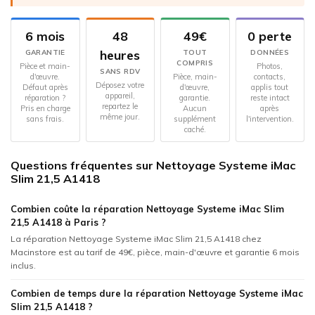
6 mois
48
49€
0 perte
heures
GARANTIE
TOUT
DONNÉES
COMPRIS
Pièce et main-
Photos,
SANS RDV
d'œuvre.
Pièce, main-
contacts,
Déposez votre
Défaut après
d'œuvre,
applis tout
appareil,
réparation ?
garantie.
reste intact
repartez le
Pris en charge
Aucun
après
même jour.
sans frais.
supplément
l'intervention.
caché.
Questions fréquentes sur Nettoyage Systeme iMac
Slim 21,5 A1418
Combien coûte la réparation Nettoyage Systeme iMac Slim
21,5 A1418 à Paris ?
La réparation Nettoyage Systeme iMac Slim 21,5 A1418 chez
Macinstore est au tarif de 49€, pièce, main-d'œuvre et garantie 6 mois
inclus.
Combien de temps dure la réparation Nettoyage Systeme iMac
Slim 21,5 A1418 ?