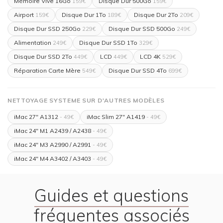
Mémoire Vive 16Go
Disque Dur 500Go
159€
159€
Airport
Disque Dur 1To
Disque Dur 2To
159€
189€
209€
Disque Dur SSD 250Go
Disque Dur SSD 500Go
229€
249€
Alimentation
Disque Dur SSD 1To
249€
329€
Disque Dur SSD 2To
LCD
LCD 4K
449€
449€
529€
Réparation Carte Mère
Disque Dur SSD 4To
549€
699€
NETTOYAGE SYSTEME SUR D'AUTRES MODÈLES
iMac 27" A1312
iMac Slim 27" A1419
- 49€
- 49€
iMac 24" M1 A2439 / A2438
- 49€
iMac 24" M3 A2990 / A2991
- 49€
iMac 24" M4 A3402 / A3403
- 49€
Guides et questions
fréquentes associés