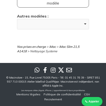
modèle
Autres modèles :
Nos prises en charge
>
iMac
>
iMac Slim 21,5
A1418
> Nettoyage Systeme
©
Macinstore
- 15, Rue Linné 75005 Paris - Tél. 01 45 31 78 39 - SIRET 851
557 710 00015 Atelier labellisé QualiRépar. Macinstore est indépendant, non
affilié à Apple Inc.
Les marques citées (Apple, iPhone...) appartiennent à leurs propriétaires.
Mentions légales
Politique de confidentialité
CGV
Recrutement
📞 Appeler