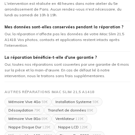
L'intervention est réalisée en 48 heures dans notre atelier du 5e
arrondissement de Paris. Aucun rendez-vous n'est nécessaire, du
lundi au samedi de 10h à 19h.
Mes données sont-elles conservées pendant la réparation ?
Oui, la réparation n'affecte pas les données de votre iMac Slim 21,5
A1418. Vos photos, contacts et applications restent intacts après
l'intervention.
La réparation bénéficie-t-elle d'une garantie ?
Oui, toutes nos réparations sont couvertes par une garantie de 6 mois
sur la pièce et la main-d'œuvre. En cas de défaut lié à notre
intervention, nous le traitons sans frais supplémentaires.
AUTRES RÉPARATIONS IMAC SLIM 21,5 A1418
Mémoire Vive 4Go
Installation Systeme
59€
59€
Désoxydation
Transfert de données
79€
89€
Mémoire Vive 8Go
Ventilateur
89€
119€
Nappe Disque Dur
Nappe LCD
129€
129€