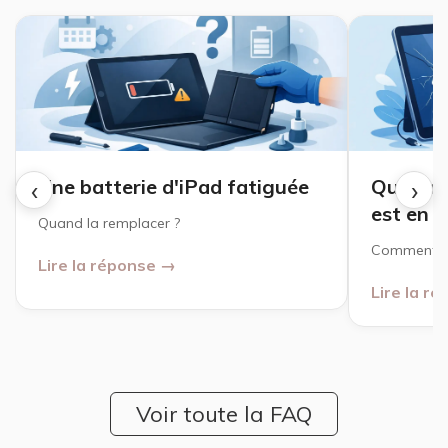
‹
›
Une batterie d'iPad fatiguée
Que fair
est en 
Quand la remplacer ?
Comment ré
Lire la réponse →
Lire la r
Voir toute la FAQ