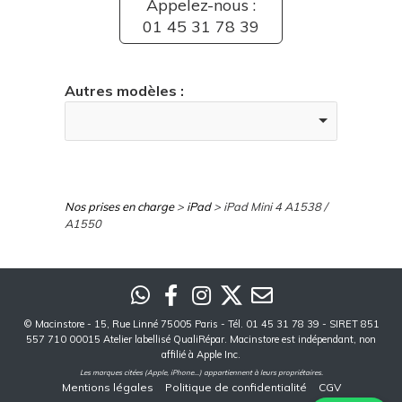
Appelez-nous :
01 45 31 78 39
Autres modèles :
Nos prises en charge
>
iPad
> iPad Mini 4 A1538 /
A1550
©
Macinstore
- 15, Rue Linné 75005 Paris - Tél. 01 45 31 78 39 - SIRET 851
557 710 00015 Atelier labellisé QualiRépar. Macinstore est indépendant, non
affilié à Apple Inc.
Les marques citées (Apple, iPhone...) appartiennent à leurs propriétaires.
Mentions légales
Politique de confidentialité
CGV