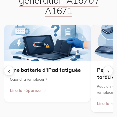
génération A1670 /
A1671
‹
›
Une batterie d'iPad fatiguée
Peut-on
tordu a
Quand la remplacer ?
Peut-on rép
Lire la réponse →
remplacer ?
Lire la r