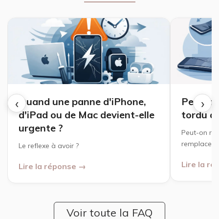
‹
›
Quand une panne d'iPhone,
Peut-on
d'iPad ou de Mac devient-elle
tordu a
urgente ?
Peut-on rép
remplacer ?
Le reflexe à avoir ?
Lire la r
Lire la réponse →
Voir toute la FAQ