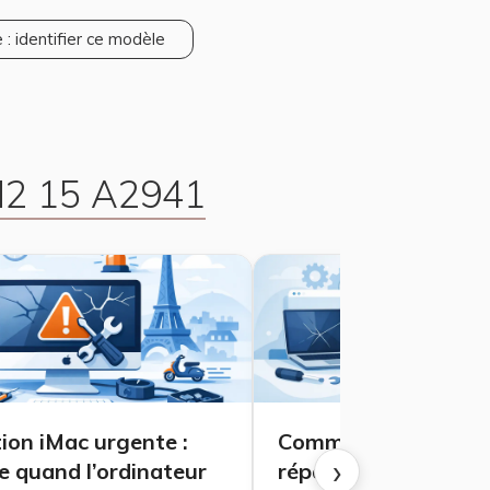
 : identifier ce modèle
M2 15 A2941
ion iMac urgente :
Comment choisir un
›
e quand l’ordinateur
réparateur Mac fiabl