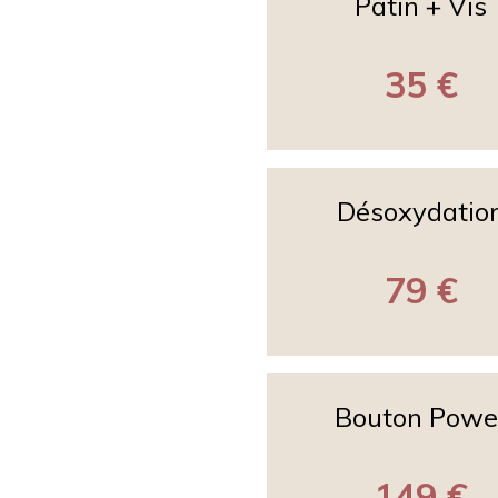
Patin + Vis
35 €
Désoxydatio
79 €
Bouton Powe
149 €