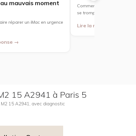
e au mauvais moment
Comment choisir un réparate
se tromper ?
ire réparer un iMac en urgence
Lire la réponse →
éponse →
 M2 15 A2941 à Paris 5
ir M2 15 A2941, avec diagnostic