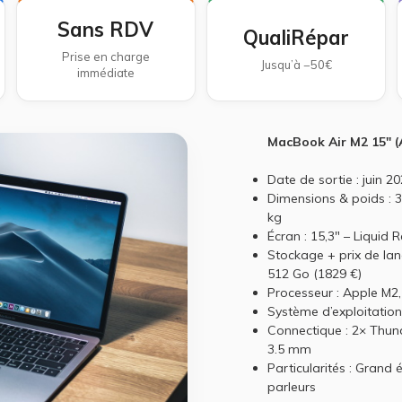
Sans RDV
QualiRépar
Prise en charge
Jusqu’à −50€
immédiate
MacBook Air M2 15" (
Date de sortie : juin 2
Dimensions & poids : 3
kg
Écran : 15,3" – Liquid 
Stockage + prix de lan
512 Go (1829 €)
Processeur : Apple M2,
Système d’exploitati
Connectique : 2× Thund
3.5 mm
Particularités : Grand é
parleurs