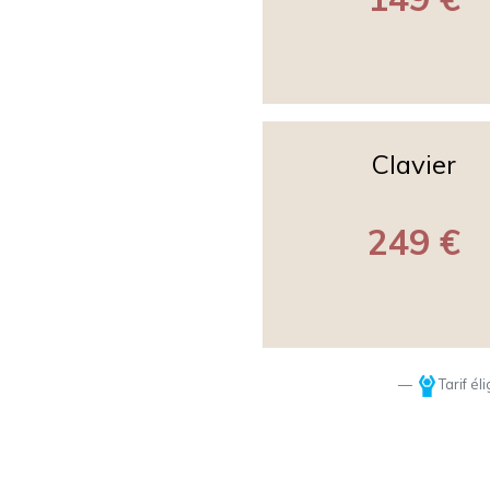
Clavier
249 €
Tarif él