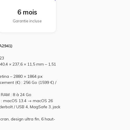
6 mois
Garantie incluse
A2941)
023
40,4 × 237,6 × 11,5 mm – 1,51
Retina – 2880 × 1864 px
cement (€) : 256 Go (1599 €) /
 RAM : 8 à 24 Go
on : macOS 13.4 → macOS 26
erbolt / USB 4, MagSafe 3, jack
cran, design ultra fin, 6 haut-