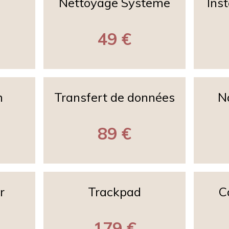
Nettoyage Systeme
Ins
49 €
n
Transfert de données
N
89 €
r
Trackpad
C
179 €