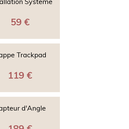
tallation Systeme
59 €
appe Trackpad
119 €
apteur d'Angle
189 €