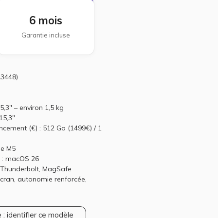
6 mois
Garantie incluse
A3448)
5,3" – environ 1,5 kg
15,3"
ncement (€) : 512 Go (1499€) / 1
le M5
n : macOS 26
 Thunderbolt, MagSafe
 écran, autonomie renforcée,
 : identifier ce modèle