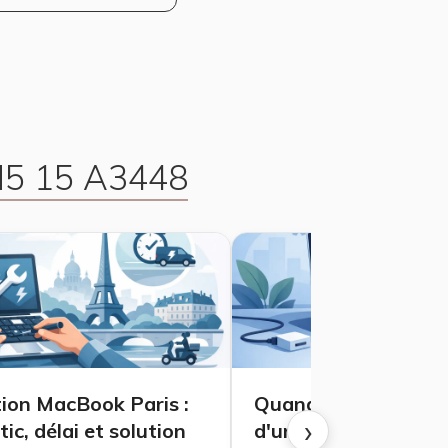
M5 15 A3448
ion MacBook Paris :
Quand remplacer la 
›
ic, délai et solution
d'un MacBook Air ?