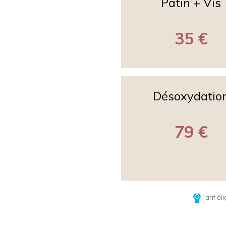
Patin + Vis
35 €
Désoxydatio
79 €
Tarif él