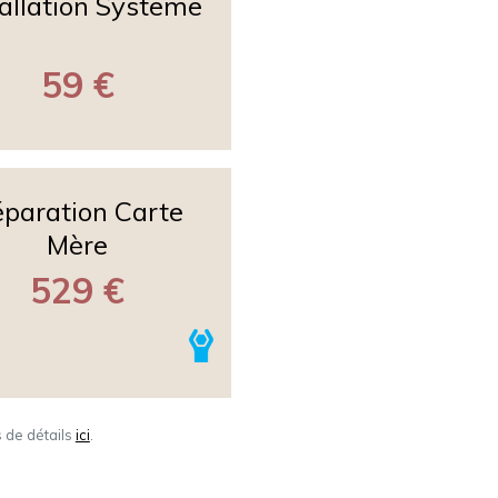
tallation Systeme
59 €
paration Carte
Mère
529 €
s de détails
ici
.