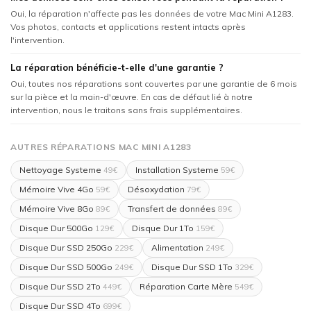
Oui, la réparation n'affecte pas les données de votre Mac Mini A1283.
Vos photos, contacts et applications restent intacts après
l'intervention.
La réparation bénéficie-t-elle d'une garantie ?
Oui, toutes nos réparations sont couvertes par une garantie de 6 mois
sur la pièce et la main-d'œuvre. En cas de défaut lié à notre
intervention, nous le traitons sans frais supplémentaires.
AUTRES RÉPARATIONS MAC MINI A1283
Nettoyage Systeme
Installation Systeme
49€
59€
Mémoire Vive 4Go
Désoxydation
59€
79€
Mémoire Vive 8Go
Transfert de données
89€
89€
Disque Dur 500Go
Disque Dur 1To
129€
159€
Disque Dur SSD 250Go
Alimentation
229€
249€
Disque Dur SSD 500Go
Disque Dur SSD 1To
249€
329€
Disque Dur SSD 2To
Réparation Carte Mère
449€
549€
Disque Dur SSD 4To
699€