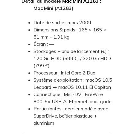
Détail du modèle
Mac Mini A1283
:
Mac Mini (A1283)
Date de sortie : mars 2009
Dimensions & poids : 165 × 165 ×
51 mm – 1,31 kg
Écran : —
Stockages + prix de lancement (€) :
120 Go HDD (599 €) / 320 Go HDD
(799 €)
Processeur : Intel Core 2 Duo
Système d’exploitation : macOS 10.5
Leopard → macOS 10.11 El Capitan
Connectique : Mini-DVI, FireWire
800, 5× USB‑A, Ethernet, audio jack
Particularités : dernier modèle avec
SuperDrive, boîtier plastique +
aluminium