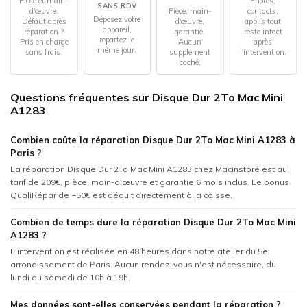
Pièce et main-
Photos,
SANS RDV
d'œuvre.
Pièce, main-
contacts,
Déposez votre
Défaut après
d'œuvre,
applis tout
appareil,
réparation ?
garantie.
reste intact
repartez le
Pris en charge
Aucun
après
même jour.
sans frais.
supplément
l'intervention.
caché.
Questions fréquentes sur Disque Dur 2To Mac Mini
A1283
Combien coûte la réparation Disque Dur 2To Mac Mini A1283 à
Paris ?
La réparation Disque Dur 2To Mac Mini A1283 chez Macinstore est au
tarif de 209€, pièce, main-d'œuvre et garantie 6 mois inclus. Le bonus
QualiRépar de −50€ est déduit directement à la caisse.
Combien de temps dure la réparation Disque Dur 2To Mac Mini
A1283 ?
L'intervention est réalisée en 48 heures dans notre atelier du 5e
arrondissement de Paris. Aucun rendez-vous n'est nécessaire, du
lundi au samedi de 10h à 19h.
Mes données sont-elles conservées pendant la réparation ?