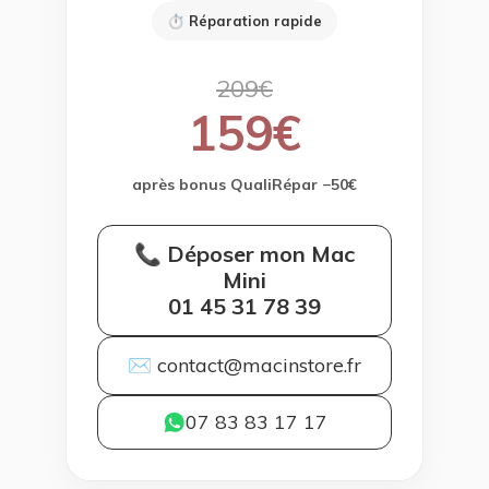
⏱ Réparation rapide
209€
159€
après bonus QualiRépar −50€
📞 Déposer mon Mac
Mini
01 45 31 78 39
✉ contact@macinstore.fr
07 83 83 17 17