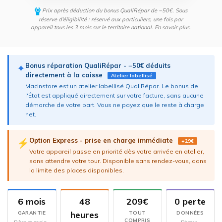
Prix après déduction du bonus QualiRépar de −50€. Sous
réserve d'éligibilité : réservé aux particuliers, une fois par
appareil tous les 3 mois sur le territoire national.
En savoir plus
.
Bonus réparation QualiRépar - −50€ déduits
✦
directement à la caisse
Atelier labellisé
Macinstore est un atelier labellisé QualiRépar. Le bonus de
l'État est appliqué directement sur votre facture, sans aucune
démarche de votre part. Vous ne payez que le reste à charge
net.
Option Express - prise en charge immédiate
⚡
+29€
Votre appareil passe en priorité dès votre arrivée en atelier,
sans attendre votre tour. Disponible sans rendez-vous, dans
la limite des places disponibles.
6 mois
48
209€
0 perte
heures
GARANTIE
TOUT
DONNÉES
COMPRIS