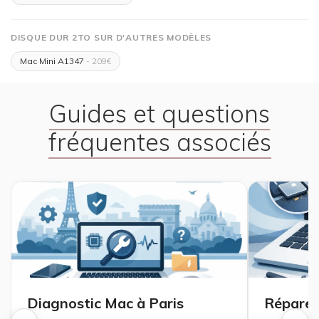
DISQUE DUR 2TO SUR D'AUTRES MODÈLES
Mac Mini A1347
- 209€
Guides et questions
fréquentes associés
Diagnostic Mac à Paris
Réparer