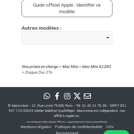
Guide officiel Apple : identifier ce
modèle
Autres modèles :
Nos prises en charge
>
Mac Mini
>
Mac Mini A1283
> Disque Dur 2To
©
Macinstore
- 15, Rue Linné 75005 Paris - Tél. 01 45 31 78 39 - SIRET 851
557 710 00015 Atelier labellisé QualiRépar. Macinstore est indépendant, non
affilié à Apple Inc.
Les marques citées (Apple, iPhone...) appartiennent à leurs propriétaires.
Mentions légales
Politique de confidentialité
CGV
Recrutement