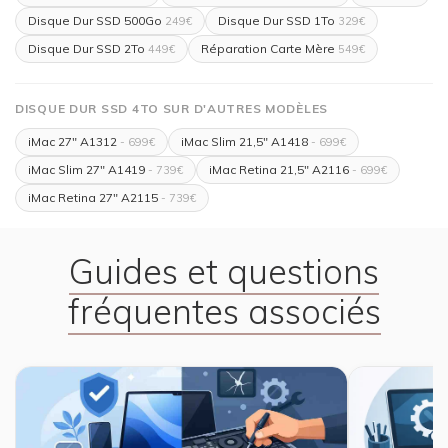
Disque Dur SSD 500Go
Disque Dur SSD 1To
249€
329€
Disque Dur SSD 2To
Réparation Carte Mère
449€
549€
DISQUE DUR SSD 4TO SUR D'AUTRES MODÈLES
iMac 27" A1312
iMac Slim 21,5" A1418
- 699€
- 699€
iMac Slim 27" A1419
iMac Retina 21,5" A2116
- 739€
- 699€
iMac Retina 27" A2115
- 739€
Guides et questions
fréquentes associés