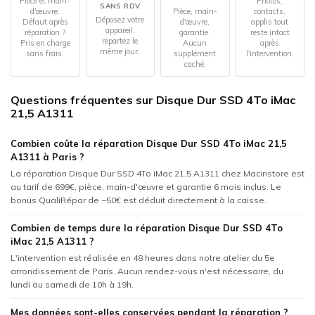
Pièce et main-
Photos,
SANS RDV
d'œuvre.
Pièce, main-
contacts,
Déposez votre
Défaut après
d'œuvre,
applis tout
appareil,
réparation ?
garantie.
reste intact
repartez le
Pris en charge
Aucun
après
même jour.
sans frais.
supplément
l'intervention.
caché.
Questions fréquentes sur Disque Dur SSD 4To iMac
21,5 A1311
Combien coûte la réparation Disque Dur SSD 4To iMac 21,5
A1311 à Paris ?
La réparation Disque Dur SSD 4To iMac 21,5 A1311 chez Macinstore est
au tarif de 699€, pièce, main-d'œuvre et garantie 6 mois inclus. Le
bonus QualiRépar de −50€ est déduit directement à la caisse.
Combien de temps dure la réparation Disque Dur SSD 4To
iMac 21,5 A1311 ?
L'intervention est réalisée en 48 heures dans notre atelier du 5e
arrondissement de Paris. Aucun rendez-vous n'est nécessaire, du
lundi au samedi de 10h à 19h.
Mes données sont-elles conservées pendant la réparation ?