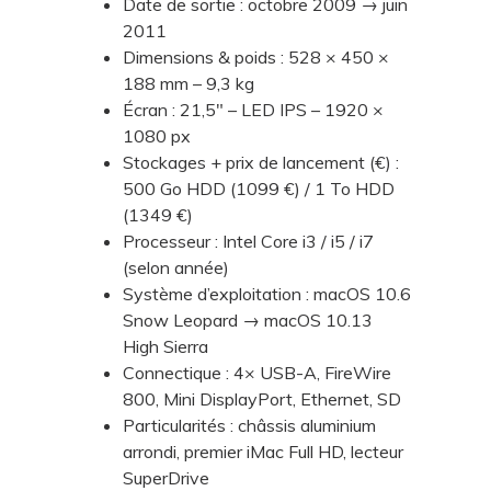
Date de sortie : octobre 2009 → juin
2011
Dimensions & poids : 528 × 450 ×
188 mm – 9,3 kg
Écran : 21,5" – LED IPS – 1920 ×
1080 px
Stockages + prix de lancement (€) :
500 Go HDD (1099 €) / 1 To HDD
(1349 €)
Processeur : Intel Core i3 / i5 / i7
(selon année)
Système d’exploitation : macOS 10.6
Snow Leopard → macOS 10.13
High Sierra
Connectique : 4× USB-A, FireWire
800, Mini DisplayPort, Ethernet, SD
Particularités : châssis aluminium
arrondi, premier iMac Full HD, lecteur
SuperDrive