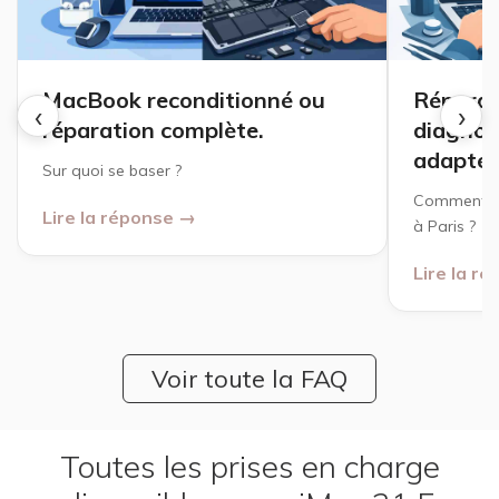
MacBook reconditionné ou
Réparat
‹
›
réparation complète.
diagnost
adapté
Sur quoi se baser ?
Comment ch
Lire la réponse →
à Paris ?
Lire la r
Voir toute la FAQ
Toutes les prises en charge