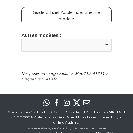
Guide officiel Apple : identifier ce
modèle
Autres modèles :
Nos prises en charge
>
iMac
>
iMac 21,5 A1311
>
Disque Dur SSD 4To
©
Macinstore
- 15, Rue Linné 75005 Paris - Tél. 01 45 31 78 39 - SIRET 851
557 710 00015 Atelier labellisé QualiRépar. Macinstore est indépendant, non
affilié à Apple Inc.
Les marques citées (Apple, iPhone...) appartiennent à leurs propriétaires.