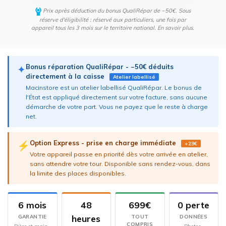
Prix après déduction du bonus QualiRépar de −50€. Sous
réserve d'éligibilité : réservé aux particuliers, une fois par
appareil tous les 3 mois sur le territoire national.
En savoir plus
.
Bonus réparation QualiRépar - −50€ déduits
✦
directement à la caisse
Atelier labellisé
Macinstore est un atelier labellisé QualiRépar. Le bonus de
l'État est appliqué directement sur votre facture, sans aucune
démarche de votre part. Vous ne payez que le reste à charge
net.
Option Express - prise en charge immédiate
⚡
+29€
Votre appareil passe en priorité dès votre arrivée en atelier,
sans attendre votre tour. Disponible sans rendez-vous, dans
la limite des places disponibles.
6 mois
48
699€
0 perte
heures
GARANTIE
TOUT
DONNÉES
COMPRIS