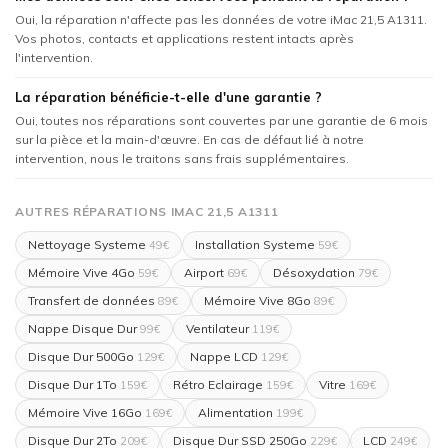
Oui, la réparation n'affecte pas les données de votre iMac 21,5 A1311.
Vos photos, contacts et applications restent intacts après
l'intervention.
La réparation bénéficie-t-elle d'une garantie ?
Oui, toutes nos réparations sont couvertes par une garantie de 6 mois
sur la pièce et la main-d'œuvre. En cas de défaut lié à notre
intervention, nous le traitons sans frais supplémentaires.
AUTRES RÉPARATIONS IMAC 21,5 A1311
Nettoyage Systeme
Installation Systeme
49€
59€
Mémoire Vive 4Go
Airport
Désoxydation
59€
69€
79€
Transfert de données
Mémoire Vive 8Go
89€
89€
Nappe Disque Dur
Ventilateur
99€
119€
Disque Dur 500Go
Nappe LCD
129€
129€
Disque Dur 1To
Rétro Eclairage
Vitre
159€
159€
169€
Mémoire Vive 16Go
Alimentation
169€
199€
Disque Dur 2To
Disque Dur SSD 250Go
LCD
209€
229€
249€