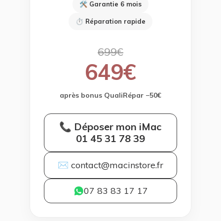
🛠 Garantie 6 mois
⏱ Réparation rapide
699€
649€
après bonus QualiRépar −50€
📞 Déposer mon iMac
01 45 31 78 39
✉ contact@macinstore.fr
07 83 83 17 17