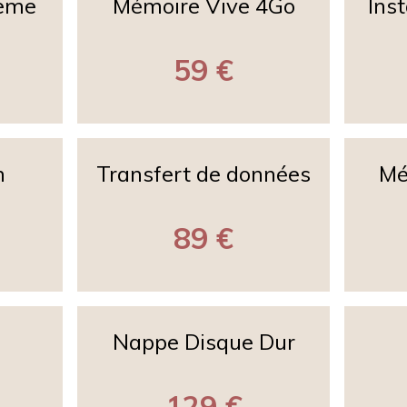
teme
Mémoire Vive 4Go
Ins
59 €
n
Transfert de données
Mé
89 €
Nappe Disque Dur
129 €