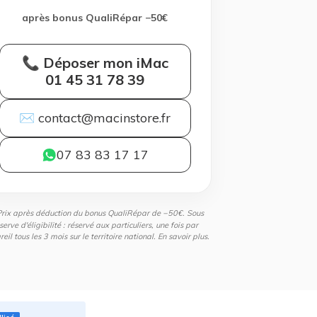
après bonus QualiRépar −50€
📞 Déposer mon iMac
01 45 31 78 39
✉ contact@macinstore.fr
07 83 83 17 17
Prix après déduction du bonus QualiRépar de −50€. Sous
serve d'éligibilité : réservé aux particuliers, une fois par
eil tous les 3 mois sur le territoire national.
En savoir plus
.