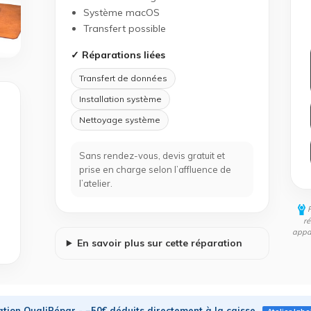
Système macOS
Transfert possible
✓ Réparations liées
Transfert de données
Installation système
Nettoyage système
Sans rendez-vous, devis gratuit et
prise en charge selon l’affluence de
l’atelier.
ré
appar
En savoir plus sur cette réparation
tion QualiRépar - −50€ déduits directement à la caisse