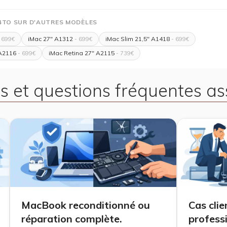
4TO SUR D'AUTRES MODÈLES
iMac 27" A1312
iMac Slim 21,5" A1418
 699€
- 699€
- 699€
 A2116
iMac Retina 27" A2115
- 699€
- 739€
s et questions fréquentes as
MacBook reconditionné ou
Cas cli
réparation complète.
profess