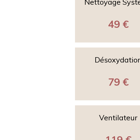
Nettoyage Sys
49 €
Désoxydatio
79 €
Ventilateur
119 €