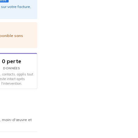
llisé
sur votre facture,
sponible sans
0 perte
DONNÉES
, contacts, applis tout
este intact après
l'intervention.
e, main-d'œuvre et