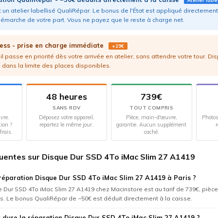
Atelier labe
 un atelier labellisé QualiRépar. Le bonus de l'État est appliqué directement 
émarche de votre part. Vous ne payez que le reste à charge net.
ess - prise en charge immédiate
+29€
l passe en priorité dès votre arrivée en atelier, sans attendre votre tour. Di
 dans la limite des places disponibles.
48 heures
739€
SANS RDV
TOUT COMPRIS
vre.
Déposez votre appareil,
Pièce, main-d'œuvre,
Photos
tion ?
repartez le même jour.
garantie. Aucun supplément
r
frais.
caché.
uentes sur Disque Dur SSD 4To iMac Slim 27 A1419
réparation Disque Dur SSD 4To iMac Slim 27 A1419 à Paris ?
 Dur SSD 4To iMac Slim 27 A1419 chez Macinstore est au tarif de 739€, pièc
us. Le bonus QualiRépar de −50€ est déduit directement à la caisse.
dure la réparation Disque Dur SSD 4To iMac Slim 27 A1419 ?