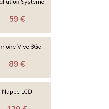
tallation Systeme
59 €
moire Vive 8Go
89 €
Nappe LCD
129 €