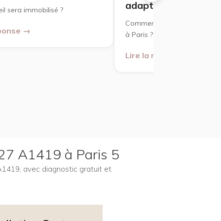
adaptée
l sera immobilisé ?
Comment choisir une répara
éponse →
à Paris ?
Lire la réponse →
 27 A1419 à Paris 5
A1419, avec diagnostic gratuit et