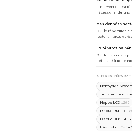
L'intervention est r
nécessaire, du lundi
Mes données sont-
Oui, la réparation n
restent intacts après 
La réparation béné
Oui, toutes nos répa
défaut lié à notre in
AUTRES RÉPARATI
Nettoyage Syste
Transfert de donn
Nappe LCD
129€
Disque Dur 1To
18
Disque Dur SSD 5
Réparation Carte