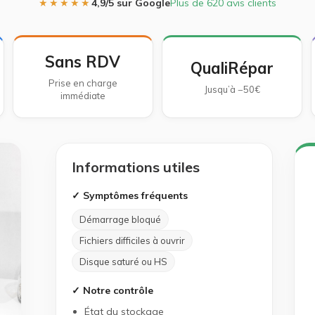
★★★★★
4,9/5 sur Google
Plus de 620 avis clients
Sans RDV
QualiRépar
Prise en charge
Jusqu’à −50€
immédiate
Informations utiles
✓ Symptômes fréquents
Démarrage bloqué
Fichiers difficiles à ouvrir
Disque saturé ou HS
✓ Notre contrôle
État du stockage