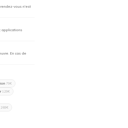
n rendez-vous n'est
t applications
œuvre. En cas de
ion
79€
r
129€
269€