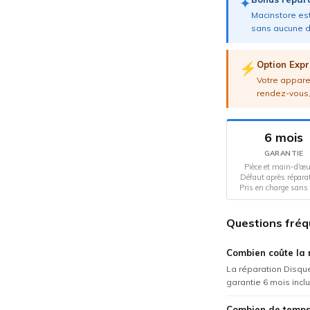
✦
Macinstore est
sans aucune d
Option Expr
⚡
Votre apparei
rendez-vous,
6 mois
GARANTIE
Pièce et main-d'œu
Défaut après répara
Pris en charge sans 
Questions fréq
Combien coûte la 
La réparation Disque
garantie 6 mois incl
Combien de temps 