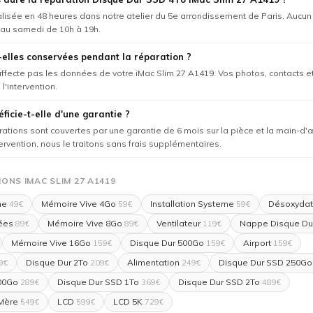
éalisée en 48 heures dans notre atelier du 5e arrondissement de Paris. Aucu
 au samedi de 10h à 19h.
elles conservées pendant la réparation ?
'affecte pas les données de votre iMac Slim 27 A1419. Vos photos, contacts e
l'intervention.
ficie-t-elle d'une garantie ?
rations sont couvertes par une garantie de 6 mois sur la pièce et la main-d'
tervention, nous le traitons sans frais supplémentaires.
ONS IMAC SLIM 27 A1419
me
Mémoire Vive 4Go
Installation Systeme
Désoxydat
49€
59€
59€
ées
Mémoire Vive 8Go
Ventilateur
Nappe Disque Du
89€
89€
119€
Mémoire Vive 16Go
Disque Dur 500Go
Airport
159€
159€
159€
Disque Dur 2To
Alimentation
Disque Dur SSD 250Go
9€
209€
249€
00Go
Disque Dur SSD 1To
Disque Dur SSD 2To
289€
369€
489€
 Mère
LCD
LCD 5K
549€
599€
729€