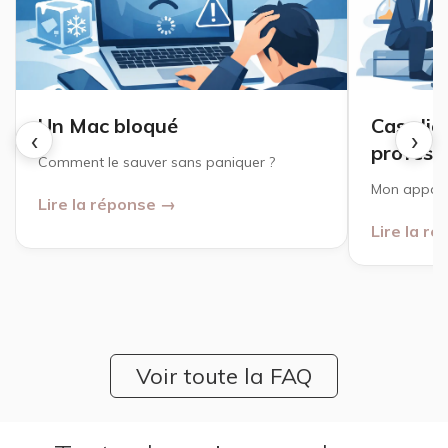
Un Mac bloqué
Cas cli
‹
›
profess
Comment le sauver sans paniquer ?
Mon apparei
Lire la réponse →
Lire la r
Voir toute la FAQ