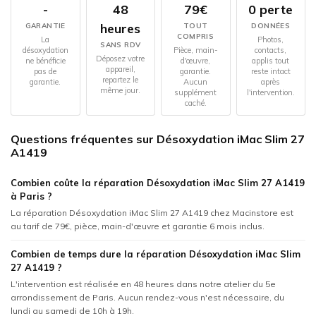
-
48
79€
0 perte
heures
GARANTIE
TOUT
DONNÉES
COMPRIS
La
Photos,
SANS RDV
désoxydation
Pièce, main-
contacts,
Déposez votre
ne bénéficie
d'œuvre,
applis tout
appareil,
pas de
garantie.
reste intact
repartez le
garantie.
Aucun
après
même jour.
supplément
l'intervention.
caché.
Questions fréquentes sur Désoxydation iMac Slim 27
A1419
Combien coûte la réparation Désoxydation iMac Slim 27 A1419
à Paris ?
La réparation Désoxydation iMac Slim 27 A1419 chez Macinstore est
au tarif de 79€, pièce, main-d'œuvre et garantie 6 mois inclus.
Combien de temps dure la réparation Désoxydation iMac Slim
27 A1419 ?
L'intervention est réalisée en 48 heures dans notre atelier du 5e
arrondissement de Paris. Aucun rendez-vous n'est nécessaire, du
lundi au samedi de 10h à 19h.