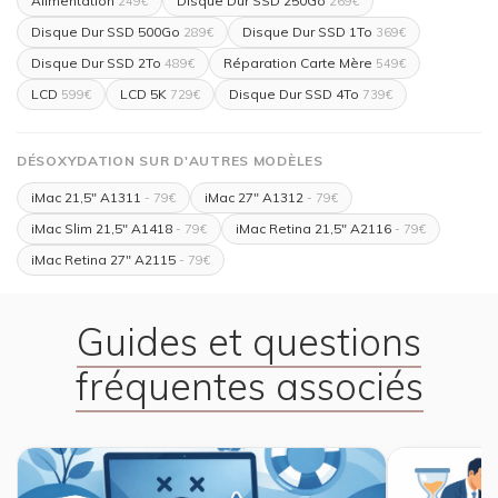
Alimentation
Disque Dur SSD 250Go
249€
269€
Disque Dur SSD 500Go
Disque Dur SSD 1To
289€
369€
Disque Dur SSD 2To
Réparation Carte Mère
489€
549€
LCD
LCD 5K
Disque Dur SSD 4To
599€
729€
739€
DÉSOXYDATION SUR D'AUTRES MODÈLES
iMac 21,5" A1311
iMac 27" A1312
- 79€
- 79€
iMac Slim 21,5" A1418
iMac Retina 21,5" A2116
- 79€
- 79€
iMac Retina 27" A2115
- 79€
Guides et questions
fréquentes associés