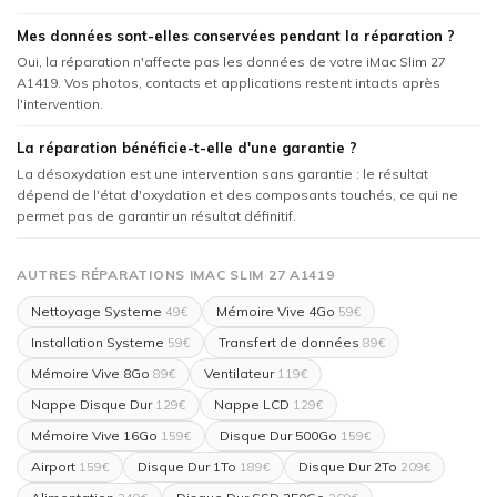
Mes données sont-elles conservées pendant la réparation ?
Oui, la réparation n'affecte pas les données de votre iMac Slim 27
A1419. Vos photos, contacts et applications restent intacts après
l'intervention.
La réparation bénéficie-t-elle d'une garantie ?
La désoxydation est une intervention sans garantie : le résultat
dépend de l'état d'oxydation et des composants touchés, ce qui ne
permet pas de garantir un résultat définitif.
AUTRES RÉPARATIONS IMAC SLIM 27 A1419
Nettoyage Systeme
Mémoire Vive 4Go
49€
59€
Installation Systeme
Transfert de données
59€
89€
Mémoire Vive 8Go
Ventilateur
89€
119€
Nappe Disque Dur
Nappe LCD
129€
129€
Mémoire Vive 16Go
Disque Dur 500Go
159€
159€
Airport
Disque Dur 1To
Disque Dur 2To
159€
189€
209€