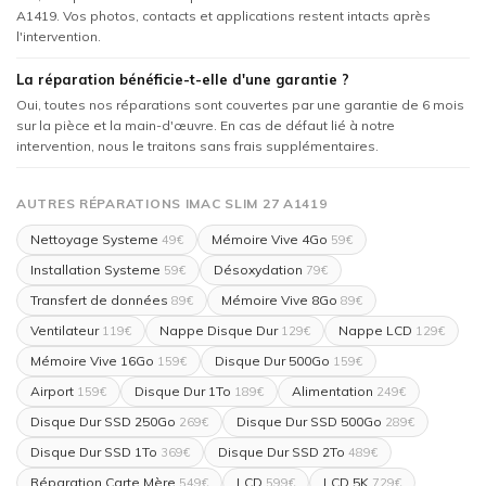
A1419. Vos photos, contacts et applications restent intacts après
l'intervention.
La réparation bénéficie-t-elle d'une garantie ?
Oui, toutes nos réparations sont couvertes par une garantie de 6 mois
sur la pièce et la main-d'œuvre. En cas de défaut lié à notre
intervention, nous le traitons sans frais supplémentaires.
AUTRES RÉPARATIONS IMAC SLIM 27 A1419
Nettoyage Systeme
Mémoire Vive 4Go
49€
59€
Installation Systeme
Désoxydation
59€
79€
Transfert de données
Mémoire Vive 8Go
89€
89€
Ventilateur
Nappe Disque Dur
Nappe LCD
119€
129€
129€
Mémoire Vive 16Go
Disque Dur 500Go
159€
159€
Airport
Disque Dur 1To
Alimentation
159€
189€
249€
Disque Dur SSD 250Go
Disque Dur SSD 500Go
269€
289€
Disque Dur SSD 1To
Disque Dur SSD 2To
369€
489€
Réparation Carte Mère
LCD
LCD 5K
549€
599€
729€