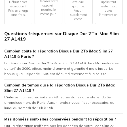
Déposez votre
Défaut après
d'œuvre,
applis tout
appareil,
réparation ?
garantie.
reste intact
repartez le
Pris en charge
Aucun
après
même jour.
sans frais.
supplément
l'intervention.
caché.
Questions fréquentes sur Disque Dur 2To iMac Slim
27 A1419
Combien coûte la réparation Disque Dur 2To iMac Slim 27
A1419 à Paris ?
La réparation Disque Dur 2To iMac Slim 27 A1419 chez Macinstore est
au tarif de 209€, pièce, main-d'œuvre et garantie 6 mois inclus. Le
bonus QualiRépar de −50€ est déduit directement à la caisse.
Combien de temps dure la réparation Disque Dur 2To iMac
Slim 27 A1419 ?
L'intervention est réalisée en 48 heures dans notre atelier du 5e
arrondissement de Paris. Aucun rendez-vous n'est nécessaire, du
lundi au samedi de 10h à 19h.
Mes données sont-elles conservées pendant la réparation ?
Oui, la réparation n'affecte pas les données de votre iMac Slim 27