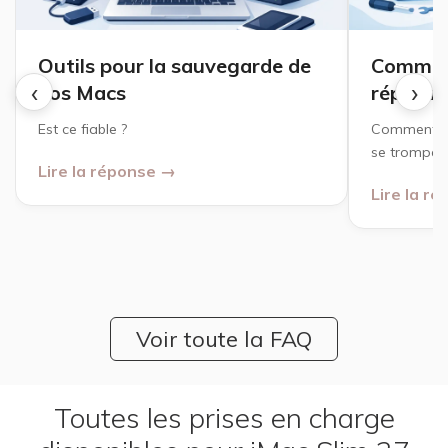
Outils pour la sauvegarde de
Comment
‹
›
vos Macs
réparate
Est ce fiable ?
Comment ch
se tromper 
Lire la réponse →
Lire la r
Voir toute la FAQ
Toutes les prises en charge