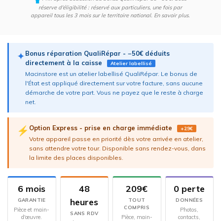
réserve d'éligibilité : réservé aux particuliers, une fois par
appareil tous les 3 mois sur le territoire national.
En savoir plus
.
Bonus réparation QualiRépar - −50€ déduits
✦
directement à la caisse
Atelier labellisé
Macinstore est un atelier labellisé QualiRépar. Le bonus de
l'État est appliqué directement sur votre facture, sans aucune
démarche de votre part. Vous ne payez que le reste à charge
net.
Option Express - prise en charge immédiate
⚡
+29€
Votre appareil passe en priorité dès votre arrivée en atelier,
sans attendre votre tour. Disponible sans rendez-vous, dans
la limite des places disponibles.
6 mois
48
209€
0 perte
heures
GARANTIE
TOUT
DONNÉES
COMPRIS
Pièce et main-
Photos,
SANS RDV
d'œuvre.
Pièce, main-
contacts,