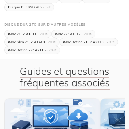
Disque Dur SSD 4To
739€
DISQUE DUR 2TO SUR D'AUTRES MODÈLES
iMac 21,5" A1311
iMac 27" A1312
- 209€
- 209€
iMac Slim 21,5" A1418
iMac Retina 21,5" A2116
- 209€
- 209€
iMac Retina 27" A2115
- 209€
Guides et questions
fréquentes associés