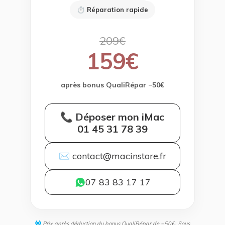
⏱ Réparation rapide
209€
159€
après bonus QualiRépar −50€
📞 Déposer mon iMac
01 45 31 78 39
✉ contact@macinstore.fr
07 83 83 17 17
Prix après déduction du bonus QualiRépar de −50€. Sous