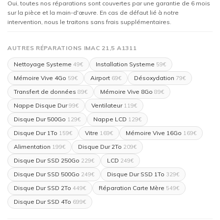
Oui, toutes nos réparations sont couvertes par une garantie de 6 mois
sur la pièce et la main-d'œuvre. En cas de défaut lié à notre
intervention, nous le traitons sans frais supplémentaires.
AUTRES RÉPARATIONS IMAC 21,5 A1311
Nettoyage Systeme
Installation Systeme
49€
59€
Mémoire Vive 4Go
Airport
Désoxydation
59€
69€
79€
Transfert de données
Mémoire Vive 8Go
89€
89€
Nappe Disque Dur
Ventilateur
99€
119€
Disque Dur 500Go
Nappe LCD
129€
129€
Disque Dur 1To
Vitre
Mémoire Vive 16Go
159€
169€
169€
Alimentation
Disque Dur 2To
199€
209€
Disque Dur SSD 250Go
LCD
229€
249€
Disque Dur SSD 500Go
Disque Dur SSD 1To
249€
329€
Disque Dur SSD 2To
Réparation Carte Mère
449€
549€
Disque Dur SSD 4To
699€