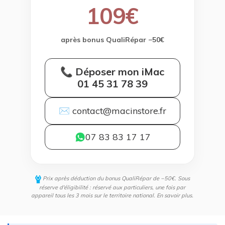
109€
après bonus QualiRépar −50€
📞 Déposer mon iMac
01 45 31 78 39
✉ contact@macinstore.fr
07 83 83 17 17
Prix après déduction du bonus QualiRépar de −50€. Sous
réserve d'éligibilité : réservé aux particuliers, une fois par
appareil tous les 3 mois sur le territoire national.
En savoir plus
.