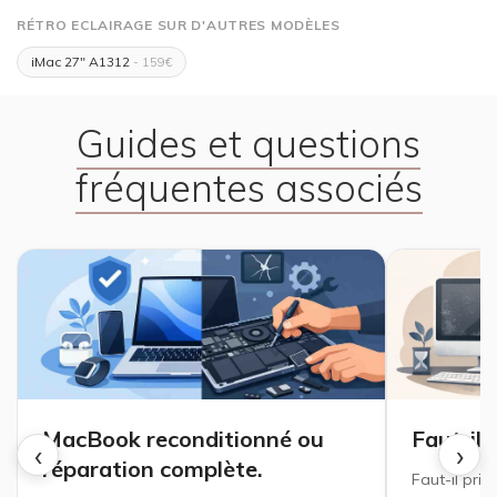
RÉTRO ECLAIRAGE SUR D'AUTRES MODÈLES
iMac 27" A1312
- 159€
Guides et questions
fréquentes associés
MacBook reconditionné ou
Faut-il 
‹
›
réparation complète.
Faut-il priv