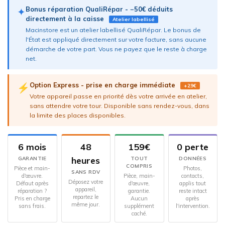
Bonus réparation QualiRépar - −50€ déduits
✦
directement à la caisse
Atelier labellisé
Macinstore est un atelier labellisé QualiRépar. Le bonus de
l'État est appliqué directement sur votre facture, sans aucune
démarche de votre part. Vous ne payez que le reste à charge
net.
Option Express - prise en charge immédiate
⚡
+29€
Votre appareil passe en priorité dès votre arrivée en atelier,
sans attendre votre tour. Disponible sans rendez-vous, dans
la limite des places disponibles.
6 mois
48
159€
0 perte
heures
GARANTIE
TOUT
DONNÉES
COMPRIS
Pièce et main-
Photos,
SANS RDV
d'œuvre.
Pièce, main-
contacts,
Déposez votre
Défaut après
d'œuvre,
applis tout
appareil,
réparation ?
garantie.
reste intact
repartez le
Pris en charge
Aucun
après
même jour.
sans frais.
supplément
l'intervention.
caché.