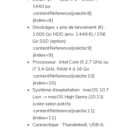
1440 px
:contentReference[oaicite:8]
{index=8}
Stockages + prix de lancement (€) :
1 000 Go HDD (env. 1 449 €) / 256
Go SSD (option)
:contentReference[oaicite:9]
{index=9}
Processeur : Intel Core i5 2,7 GHz ou
i7 3,4 GHz, RAM 4 à 16 Go
:contentReference[oaicite:10]
{index=10}
Système d’exploitation : macOS 10.7
Lion → macOS High Sierra (10.13)
(voire selon patch)
:contentReference[oaicite:11]
{index=11}
Connectique : Thunderbolt, USB‑A,