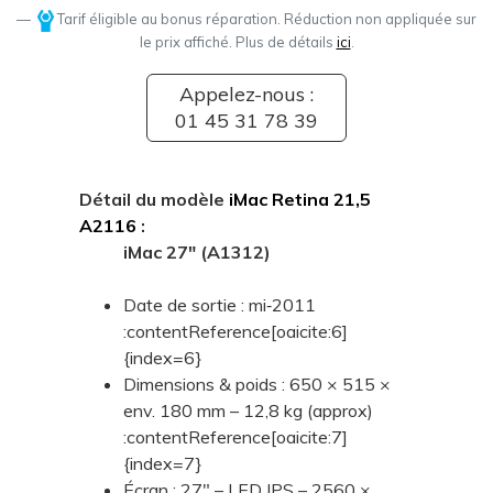
Tarif éligible au bonus réparation. Réduction non appliquée sur
le prix affiché. Plus de détails
ici
.
Appelez-nous :
01 45 31 78 39
Détail du modèle
iMac Retina 21,5
A2116
:
iMac 27" (A1312)
Date de sortie : mi‑2011
:contentReference[oaicite:6]
{index=6}
Dimensions & poids : 650 × 515 ×
env. 180 mm – 12,8 kg (approx)
:contentReference[oaicite:7]
{index=7}
Écran : 27" – LED IPS – 2560 ×