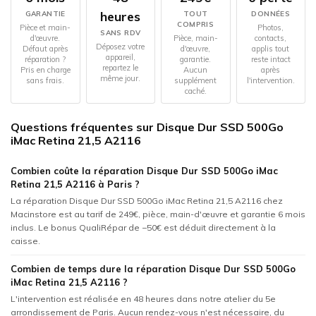
heures
GARANTIE
TOUT
DONNÉES
COMPRIS
Pièce et main-
Photos,
SANS RDV
d'œuvre.
Pièce, main-
contacts,
Déposez votre
Défaut après
d'œuvre,
applis tout
appareil,
réparation ?
garantie.
reste intact
repartez le
Pris en charge
Aucun
après
même jour.
sans frais.
supplément
l'intervention.
caché.
Questions fréquentes sur Disque Dur SSD 500Go
iMac Retina 21,5 A2116
Combien coûte la réparation Disque Dur SSD 500Go iMac
Retina 21,5 A2116 à Paris ?
La réparation Disque Dur SSD 500Go iMac Retina 21,5 A2116 chez
Macinstore est au tarif de 249€, pièce, main-d'œuvre et garantie 6 mois
inclus. Le bonus QualiRépar de −50€ est déduit directement à la
caisse.
Combien de temps dure la réparation Disque Dur SSD 500Go
iMac Retina 21,5 A2116 ?
L'intervention est réalisée en 48 heures dans notre atelier du 5e
arrondissement de Paris. Aucun rendez-vous n'est nécessaire, du