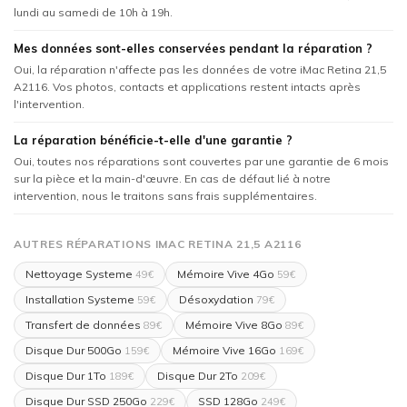
lundi au samedi de 10h à 19h.
Mes données sont-elles conservées pendant la réparation ?
Oui, la réparation n'affecte pas les données de votre iMac Retina 21,5
A2116. Vos photos, contacts et applications restent intacts après
l'intervention.
La réparation bénéficie-t-elle d'une garantie ?
Oui, toutes nos réparations sont couvertes par une garantie de 6 mois
sur la pièce et la main-d'œuvre. En cas de défaut lié à notre
intervention, nous le traitons sans frais supplémentaires.
AUTRES RÉPARATIONS IMAC RETINA 21,5 A2116
Nettoyage Systeme
Mémoire Vive 4Go
49€
59€
Installation Systeme
Désoxydation
59€
79€
Transfert de données
Mémoire Vive 8Go
89€
89€
Disque Dur 500Go
Mémoire Vive 16Go
159€
169€
Disque Dur 1To
Disque Dur 2To
189€
209€
Disque Dur SSD 250Go
SSD 128Go
229€
249€