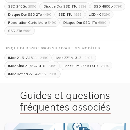
SSD 240Go
Disque Dur SSD 1To
SSD 480Go
299€
329€
379€
Disque Dur SSD 2To
SSD 1To
LCD 4K
449€
499€
529€
Réparation Carte Mère
Disque Dur SSD 4To
549€
699€
SSD 2To
699€
DISQUE DUR SSD 500GO SUR D'AUTRES MODÈLES
iMac 21,5" A1311
iMac 27" A1312
- 249€
- 249€
iMac Slim 21,5" A1418
iMac Slim 27" A1419
- 249€
- 289€
iMac Retina 27" A2115
- 289€
Guides et questions
fréquentes associés