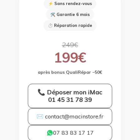
⚡ Sans rendez-vous
🛠 Garantie 6 mois
⏱ Réparation rapide
249€
199€
après bonus QualiRépar −50€
📞 Déposer mon iMac
01 45 31 78 39
✉ contact@macinstore.fr
07 83 83 17 17