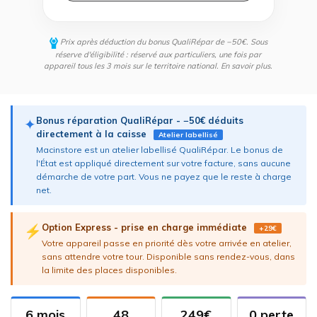
Prix après déduction du bonus QualiRépar de −50€. Sous
réserve d'éligibilité : réservé aux particuliers, une fois par
appareil tous les 3 mois sur le territoire national.
En savoir plus
.
Bonus réparation QualiRépar - −50€ déduits
✦
directement à la caisse
Atelier labellisé
Macinstore est un atelier labellisé QualiRépar. Le bonus de
l'État est appliqué directement sur votre facture, sans aucune
démarche de votre part. Vous ne payez que le reste à charge
net.
Option Express - prise en charge immédiate
⚡
+29€
Votre appareil passe en priorité dès votre arrivée en atelier,
sans attendre votre tour. Disponible sans rendez-vous, dans
la limite des places disponibles.
6 mois
48
249€
0 perte