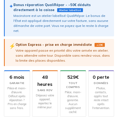
Bonus réparation QualiRépar - −50€ déduits
✦
directement à la caisse
Atelier labellisé
Macinstore est un atelier labellisé QualiRépar. Le bonus de
l'État est appliqué directement sur votre facture, sans aucune
démarche de votre part. Vous ne payez que le reste à charge
net.
Option Express - prise en charge immédiate
⚡
+29€
Votre appareil passe en priorité dès votre arrivée en atelier,
sans attendre votre tour. Disponible sans rendez-vous, dans
la limite des places disponibles.
6 mois
48
529€
0 perte
heures
GARANTIE
TOUT
DONNÉES
COMPRIS
Pièce et main-
Photos,
SANS RDV
d'œuvre.
Pièce, main-
contacts,
Déposez votre
Défaut après
d'œuvre,
applis tout
appareil,
réparation ?
garantie.
reste intact
repartez le
Pris en charge
Aucun
après
même jour.
sans frais.
supplément
l'intervention.
caché.