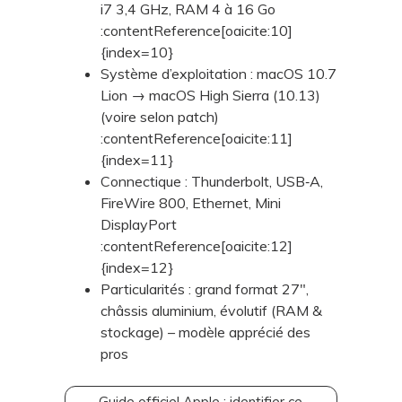
i7 3,4 GHz, RAM 4 à 16 Go
:contentReference[oaicite:10]
{index=10}
Système d’exploitation : macOS 10.7
Lion → macOS High Sierra (10.13)
(voire selon patch)
:contentReference[oaicite:11]
{index=11}
Connectique : Thunderbolt, USB‑A,
FireWire 800, Ethernet, Mini
DisplayPort
:contentReference[oaicite:12]
{index=12}
Particularités : grand format 27",
châssis aluminium, évolutif (RAM &
stockage) – modèle apprécié des
pros
Guide officiel Apple : identifier ce