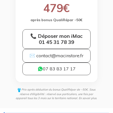
479€
après bonus QualiRépar −50€
📞 Déposer mon iMac
01 45 31 78 39
✉ contact@macinstore.fr
07 83 83 17 17
Prix après déduction du bonus QualiRépar de −50€. Sous
réserve d'éligibilité : réservé aux particuliers, une fois par
appareil tous les 3 mois sur le territoire national.
En savoir plus
.