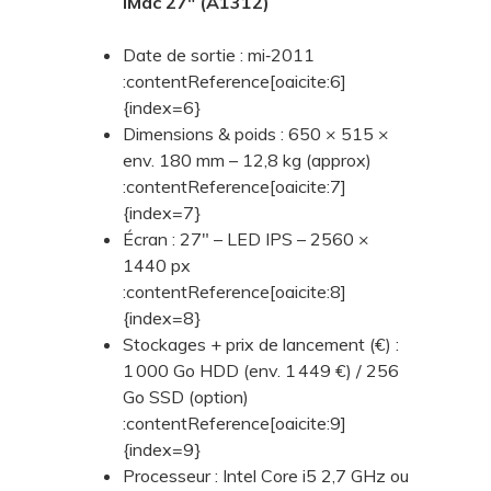
iMac 27" (A1312)
Date de sortie : mi‑2011
:contentReference[oaicite:6]
{index=6}
Dimensions & poids : 650 × 515 ×
env. 180 mm – 12,8 kg (approx)
:contentReference[oaicite:7]
{index=7}
Écran : 27" – LED IPS – 2560 ×
1440 px
:contentReference[oaicite:8]
{index=8}
Stockages + prix de lancement (€) :
1 000 Go HDD (env. 1 449 €) / 256
Go SSD (option)
:contentReference[oaicite:9]
{index=9}
Processeur : Intel Core i5 2,7 GHz ou