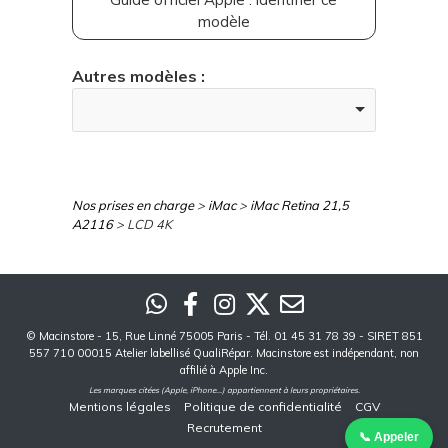
modèle
Autres modèles :
Nos prises en charge
>
iMac
>
iMac Retina 21,5
A2116
> LCD 4K
©
Macinstore
- 15, Rue Linné 75005 Paris - Tél. 01 45 31 78 39 - SIRET 851
557 710 00015 Atelier labellisé QualiRépar. Macinstore est indépendant, non
affilié à Apple Inc.
Les marques citées (Apple, iPhone...) appartiennent à leurs propriétaires.
Mentions légales
Politique de confidentialité
CGV
Recrutement
📞 Appeler