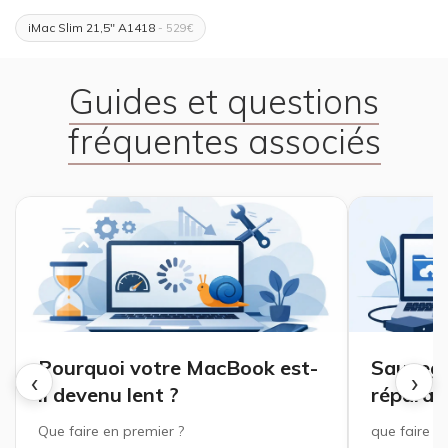
iMac Slim 21,5" A1418
- 529€
Guides et questions
fréquentes associés
Pourquoi votre MacBook est-
Sauveg
‹
›
il devenu lent ?
réparat
Que faire en premier ?
que faire ?