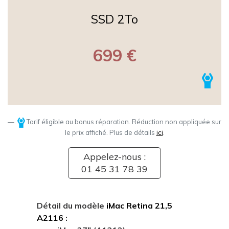
SSD 2To
699 €
Tarif éligible au bonus réparation. Réduction non appliquée sur
le prix affiché. Plus de détails
ici
.
Appelez-nous :
01 45 31 78 39
Détail du modèle
iMac Retina 21,5
A2116
: