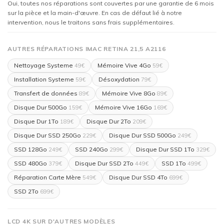
Oui, toutes nos réparations sont couvertes par une garantie de 6 mois
sur la pièce et la main-d'œuvre. En cas de défaut lié à notre
intervention, nous le traitons sans frais supplémentaires.
AUTRES RÉPARATIONS IMAC RETINA 21,5 A2116
Nettoyage Systeme
Mémoire Vive 4Go
49€
59€
Installation Systeme
Désoxydation
59€
79€
Transfert de données
Mémoire Vive 8Go
89€
89€
Disque Dur 500Go
Mémoire Vive 16Go
159€
169€
Disque Dur 1To
Disque Dur 2To
189€
209€
Disque Dur SSD 250Go
Disque Dur SSD 500Go
229€
249€
SSD 128Go
SSD 240Go
Disque Dur SSD 1To
249€
299€
329€
SSD 480Go
Disque Dur SSD 2To
SSD 1To
379€
449€
499€
Réparation Carte Mère
Disque Dur SSD 4To
549€
699€
SSD 2To
699€
LCD 4K SUR D'AUTRES MODÈLES