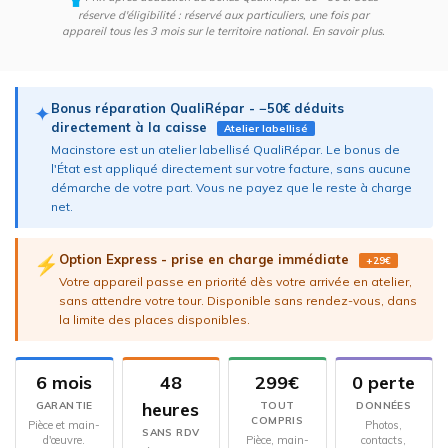
réserve d'éligibilité : réservé aux particuliers, une fois par
appareil tous les 3 mois sur le territoire national.
En savoir plus
.
Bonus réparation QualiRépar - −50€ déduits
✦
directement à la caisse
Atelier labellisé
Macinstore est un atelier labellisé QualiRépar. Le bonus de
l'État est appliqué directement sur votre facture, sans aucune
démarche de votre part. Vous ne payez que le reste à charge
net.
Option Express - prise en charge immédiate
⚡
+29€
Votre appareil passe en priorité dès votre arrivée en atelier,
sans attendre votre tour. Disponible sans rendez-vous, dans
la limite des places disponibles.
6 mois
48
299€
0 perte
heures
GARANTIE
TOUT
DONNÉES
COMPRIS
Pièce et main-
Photos,
SANS RDV
d'œuvre.
Pièce, main-
contacts,