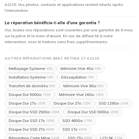
A2115. Vos photos, contacts et applications restent intacts après
l'intervention.
La réparation bénéficie-t-elle d'une garantie ?
Oui, toutes nos réparations sont couvertes par une garantie de 6 mois
sur la pièce et la main-d'œuvre. En cas de défaut lié à notre
intervention, nous le traitons sans frais supplémentaires.
AUTRES RÉPARATIONS IMAC RETINA 27 A2115
Nettoyage Systeme
Mémoire Vive 4Go
49€
59€
Installation Systeme
Désoxydation
59€
79€
Transfert de données
Mémoire Vive 8Go
89€
89€
Disque Dur 500Go
Mémoire Vive 16Go
159€
169€
Disque Dur 1To
Disque Dur 2To
SSD 128Go
189€
209€
249€
Disque Dur SSD 250Go
Disque Dur SSD 500Go
269€
289€
Disque Dur SSD 1To
SSD 480Go
369€
379€
Disque Dur SSD 2To
SSD 1To
489€
499€
Réparation Carte Mère
SSD 2To
LCD 5K
549€
699€
729€