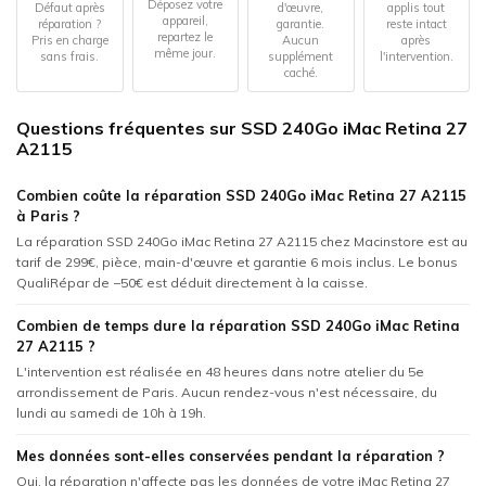
Déposez votre
Défaut après
d'œuvre,
applis tout
appareil,
réparation ?
garantie.
reste intact
repartez le
Pris en charge
Aucun
après
même jour.
sans frais.
supplément
l'intervention.
caché.
Questions fréquentes sur SSD 240Go iMac Retina 27
A2115
Combien coûte la réparation SSD 240Go iMac Retina 27 A2115
à Paris ?
La réparation SSD 240Go iMac Retina 27 A2115 chez Macinstore est au
tarif de 299€, pièce, main-d'œuvre et garantie 6 mois inclus. Le bonus
QualiRépar de −50€ est déduit directement à la caisse.
Combien de temps dure la réparation SSD 240Go iMac Retina
27 A2115 ?
L'intervention est réalisée en 48 heures dans notre atelier du 5e
arrondissement de Paris. Aucun rendez-vous n'est nécessaire, du
lundi au samedi de 10h à 19h.
Mes données sont-elles conservées pendant la réparation ?
Oui, la réparation n'affecte pas les données de votre iMac Retina 27