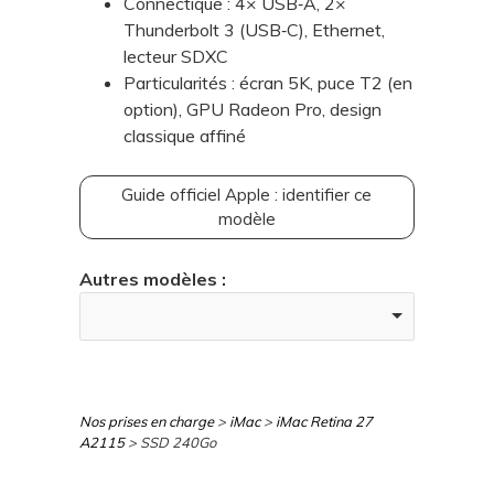
Connectique : 4× USB‑A, 2×
Thunderbolt 3 (USB‑C), Ethernet,
lecteur SDXC
Particularités : écran 5K, puce T2 (en
option), GPU Radeon Pro, design
classique affiné
Guide officiel Apple : identifier ce
modèle
Autres modèles :
Nos prises en charge
>
iMac
>
iMac Retina 27
A2115
> SSD 240Go