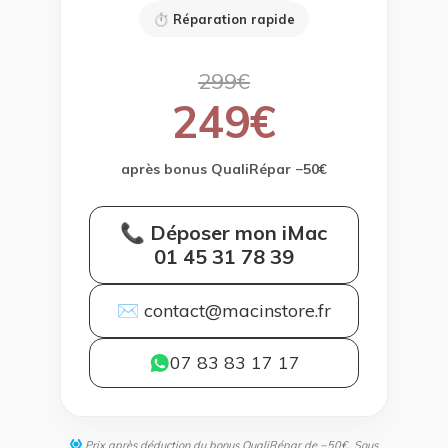
⏱ Réparation rapide
299€
249€
après bonus QualiRépar −50€
📞 Déposer mon iMac
01 45 31 78 39
✉ contact@macinstore.fr
07 83 83 17 17
Prix après déduction du bonus QualiRépar de −50€. Sous