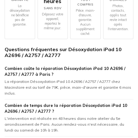
heures
COMPRIS
La
Photos,
SANS RDV
désoxydation
Pièce, main-
contacts,
Déposez votre
ne bénéficie
d'œuvre,
applis tout
appareil,
pas de
garantie.
reste intact
repartez le
garantie.
Aucun
après
même jour.
supplément
l'intervention.
caché.
Questions fréquentes sur Désoxydation iPad 10
A2696 / A2757 / A2777
Combien coûte la réparation Désoxydation iPad 10 A2696 /
A2757 / A2777 à Paris ?
La réparation Désoxydation iPad 10 A2696 / A2757 / A2777 chez
Macinstore est au tarif de 79€, pièce, main-d'œuvre et garantie 6 mois
inclus.
Combien de temps dure la réparation Désoxydation iPad 10
A2696 / A2757 / A2777 ?
L'intervention est réalisée en 48 heures dans notre atelier du 5e
arrondissement de Paris. Aucun rendez-vous n'est nécessaire, du
lundi au samedi de 10h à 19h.