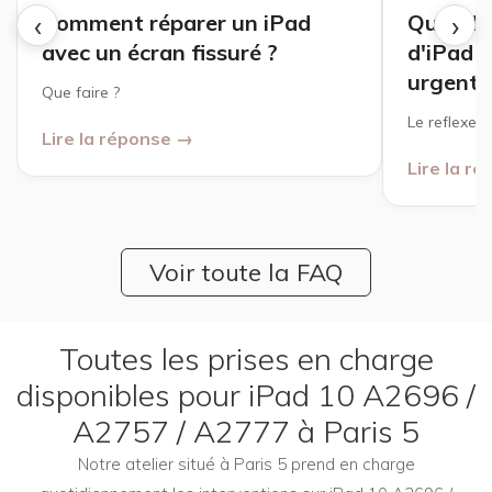
‹
›
Comment réparer un iPad
Quand u
avec un écran fissuré ?
d'iPad o
urgente
Que faire ?
Le reflexe à
Lire la réponse →
Lire la r
Voir toute la FAQ
Toutes les prises en charge
disponibles pour iPad 10 A2696 /
A2757 / A2777 à Paris 5
Notre atelier situé à Paris 5 prend en charge