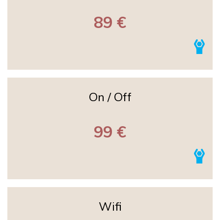
89 €
On / Off
99 €
Wifi