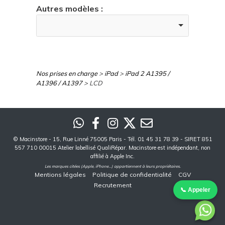
Autres modèles :
Nos prises en charge
>
iPad
>
iPad 2 A1395 /
A1396 / A1397
> LCD
©
Macinstore
- 15, Rue Linné 75005 Paris - Tél. 01 45 31 78 39 - SIRET 851
557 710 00015 Atelier labellisé QualiRépar. Macinstore est indépendant, non
affilié à Apple Inc.
Les marques citées (Apple, iPhone...) appartiennent à leurs propriétaires.
Mentions légales
Politique de confidentialité
CGV
Recrutement
📞 Appeler