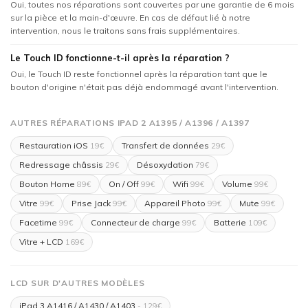
Oui, toutes nos réparations sont couvertes par une garantie de 6 mois
sur la pièce et la main-d'œuvre. En cas de défaut lié à notre
intervention, nous le traitons sans frais supplémentaires.
Le Touch ID fonctionne-t-il après la réparation ?
Oui, le Touch ID reste fonctionnel après la réparation tant que le
bouton d'origine n'était pas déjà endommagé avant l'intervention.
AUTRES RÉPARATIONS IPAD 2 A1395 / A1396 / A1397
Restauration iOS
Transfert de données
19€
29€
Redressage châssis
Désoxydation
29€
79€
Bouton Home
On / Off
Wifi
Volume
89€
99€
99€
99€
Vitre
Prise Jack
Appareil Photo
Mute
99€
99€
99€
99€
Facetime
Connecteur de charge
Batterie
99€
99€
109€
Vitre + LCD
169€
LCD SUR D'AUTRES MODÈLES
iPad 3 A1416 / A1430 / A1403
- 129€