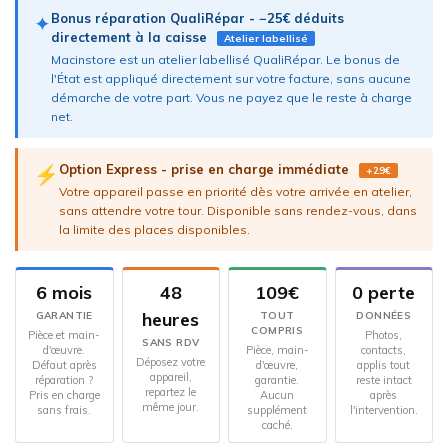
Bonus réparation QualiRépar - −25€ déduits
✦
directement à la caisse
Atelier labellisé
Macinstore est un atelier labellisé QualiRépar. Le bonus de
l'État est appliqué directement sur votre facture, sans aucune
démarche de votre part. Vous ne payez que le reste à charge
net.
Option Express - prise en charge immédiate
⚡
+29€
Votre appareil passe en priorité dès votre arrivée en atelier,
sans attendre votre tour. Disponible sans rendez-vous, dans
la limite des places disponibles.
6 mois
48
109€
0 perte
heures
GARANTIE
TOUT
DONNÉES
COMPRIS
Pièce et main-
Photos,
SANS RDV
d'œuvre.
Pièce, main-
contacts,
Déposez votre
Défaut après
d'œuvre,
applis tout
appareil,
réparation ?
garantie.
reste intact
repartez le
Pris en charge
Aucun
après
même jour.
sans frais.
supplément
l'intervention.
caché.