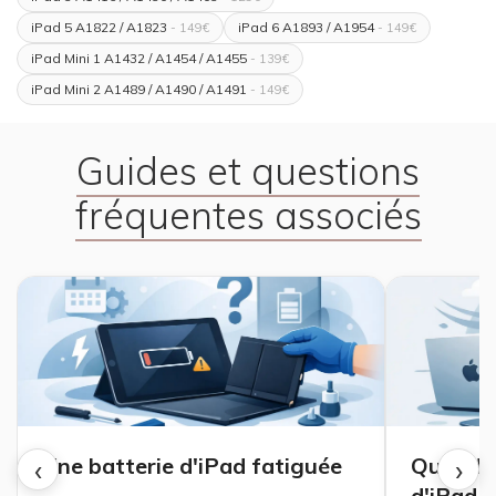
iPad 5 A1822 / A1823
iPad 6 A1893 / A1954
- 149€
- 149€
iPad Mini 1 A1432 / A1454 / A1455
- 139€
iPad Mini 2 A1489 / A1490 / A1491
- 149€
Guides et questions
fréquentes associés
‹
›
Une batterie d'iPad fatiguée
Quand u
d'iPad o