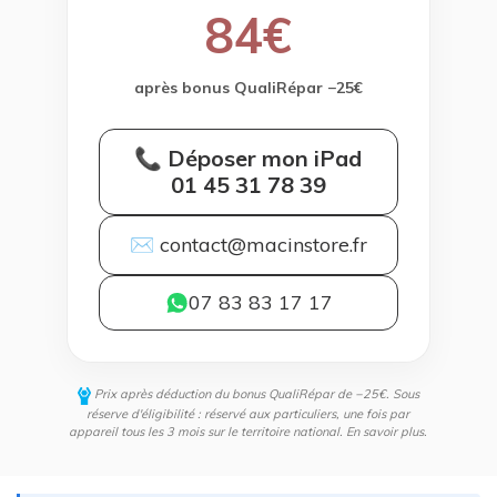
84€
après bonus QualiRépar −25€
📞 Déposer mon iPad
01 45 31 78 39
✉ contact@macinstore.fr
07 83 83 17 17
Prix après déduction du bonus QualiRépar de −25€. Sous
réserve d'éligibilité : réservé aux particuliers, une fois par
appareil tous les 3 mois sur le territoire national.
En savoir plus
.