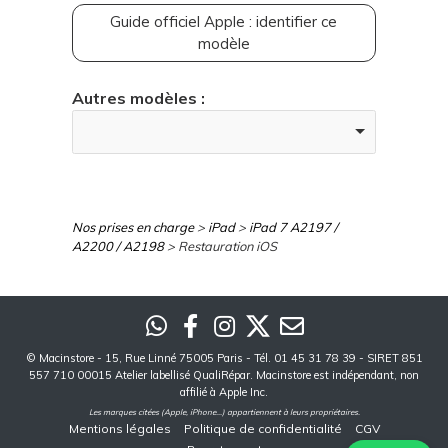
Guide officiel Apple : identifier ce
modèle
Autres modèles :
Nos prises en charge
>
iPad
>
iPad 7 A2197 /
A2200 / A2198
> Restauration iOS
©
Macinstore
- 15, Rue Linné 75005 Paris - Tél. 01 45 31 78 39 - SIRET 851
557 710 00015 Atelier labellisé QualiRépar. Macinstore est indépendant, non
affilié à Apple Inc.
Les marques citées (Apple, iPhone...) appartiennent à leurs propriétaires.
Mentions légales
Politique de confidentialité
CGV