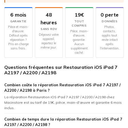
6 mois
48
19€
0 perte
heures
GARANTIE
TOUT
DONNÉES
COMPRIS
Pièce et main-
Photos,
SANS RDV
d'œuvre.
Pièce, main-
contacts,
Déposez votre
Défaut après
d'œuvre,
applis tout
appareil,
réparation ?
garantie.
reste intact
repartez le
Pris en charge
Aucun
après
même jour.
sans frais.
supplément
l'intervention.
caché.
Questions fréquentes sur Restauration iOS iPad 7
A2197 / A2200 / A2198
Combien coûte la réparation Restauration iOS iPad 7 A2197 /
A2200 / A2198 à Paris ?
La réparation Restauration iOS iPad 7 A2197 / A2200 / A2198 chez
Macinstore est au tarif de 19€, pièce, main-d'œuvre et garantie 6 mois
inclus.
Combien de temps dure la réparation Restauration iOS iPad 7
A2197 / A2200 / A2198 ?