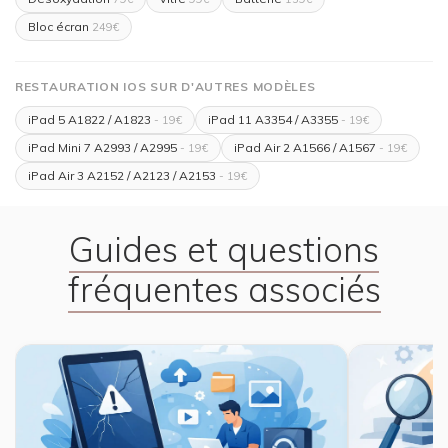
Bloc écran
249€
RESTAURATION IOS SUR D'AUTRES MODÈLES
iPad 5 A1822 / A1823
iPad 11 A3354 / A3355
- 19€
- 19€
iPad Mini 7 A2993 / A2995
iPad Air 2 A1566 / A1567
- 19€
- 19€
iPad Air 3 A2152 / A2123 / A2153
- 19€
Guides et questions
fréquentes associés