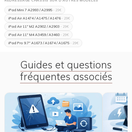
REDRESSAGE CHÂSSIS SUR D'AUTRES MODÈLES
iPad Mini 7 A2993 / A2995
- 29€
iPad Air A1474 / A1475 / A1476
- 29€
iPad Air 11" M2 A2902 / A2903
- 29€
iPad Air 11" M4 A3459 / A3460
- 29€
iPad Pro 9.7" A1673 / A1674 / A1675
- 29€
Guides et questions
fréquentes associés