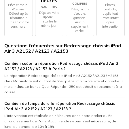
heures
COMPRIS
Pièce et main-
Photos,
SANS RDV
d'œuvre.
Pièce, main-
contacts,
Déposez votre
Défaut après
d'œuvre,
applis tout
appareil,
réparation ?
garantie.
reste intact
repartez le
Pris en charge
Aucun
après
même jour.
sans frais.
supplément
l'intervention.
caché.
Questions fréquentes sur Redressage châssis iPad
Air 3 A2152 / A2123 / A2153
Combien coûte la réparation Redressage châssis iPad Air 3
A2152 / A2123 / A2153 à Paris ?
La réparation Redressage châssis iPad Air 3 A2152 / A2123 / A2153
chez Macinstore est au tarif de 29€, pièce, main-d'œuvre et garantie 6
mois inclus. Le bonus QualiRépar de −25€ est déduit directement à la
caisse.
Combien de temps dure la réparation Redressage châssis
iPad Air 3 A2152 / A2123 / A2153 ?
L'intervention est réalisée en 48 heures dans notre atelier du 5e
arrondissement de Paris. Aucun rendez-vous n'est nécessaire, du
lundi au samedi de 10h à 19h.