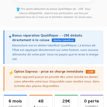
Prix après déduction du bonus QualiRépar de −25€. Sous
réserve d'éligibilité : réservé aux particuliers, une fois par
appareil tous les 3 mois sur le territoire national.
En savoir plus
.
Bonus réparation QualiRépar - −25€ déduits
✦
directement à la caisse
Atelier labellisé
Macinstore est un atelier labellisé QualiRépar. Le bonus de
l'État est appliqué directement sur votre facture, sans aucune
démarche de votre part. Vous ne payez que le reste à charge
net.
Option Express - prise en charge immédiate
⚡
+29€
Votre appareil passe en priorité dès votre arrivée en atelier,
sans attendre votre tour. Disponible sans rendez-vous, dans
la limite des places disponibles.
6 mois
48
29€
0 perte
GARANTIE
TOUT
DONNÉES