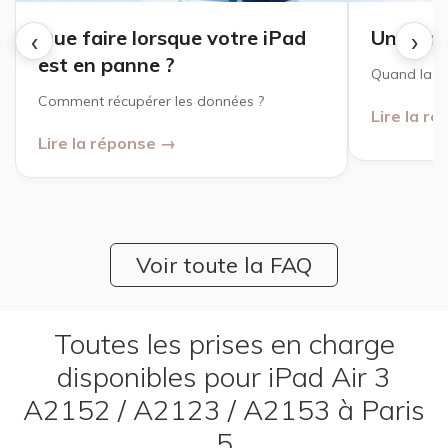
‹
›
Que faire lorsque votre iPad
Une bat
est en panne ?
Quand la r
Comment récupérer les données ?
Lire la r
Lire la réponse →
Voir toute la FAQ
Toutes les prises en charge
disponibles pour iPad Air 3
A2152 / A2123 / A2153 à Paris
5