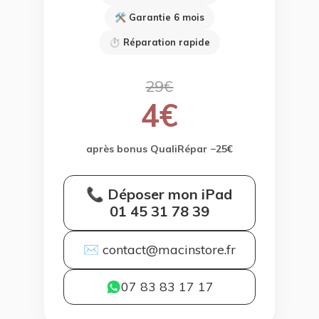
🛠 Garantie 6 mois
⏱ Réparation rapide
29€
4€
après bonus QualiRépar −25€
📞 Déposer mon iPad
01 45 31 78 39
✉ contact@macinstore.fr
07 83 83 17 17