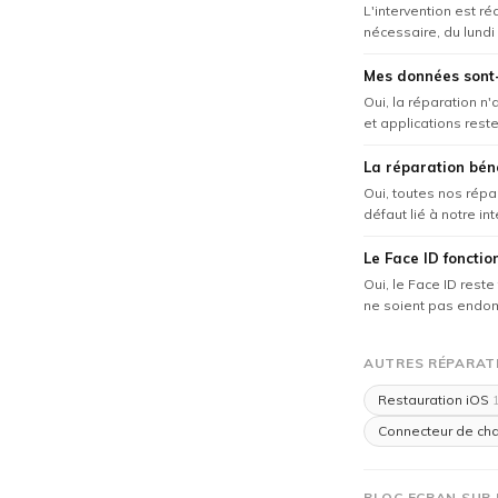
L'intervention est r
nécessaire, du lundi
Mes données sont-
Oui, la réparation n
et applications reste
La réparation béné
Oui, toutes nos répa
défaut lié à notre in
Le Face ID fonctio
Oui, le Face ID rest
ne soient pas endom
AUTRES RÉPARATIO
Restauration iOS
1
Connecteur de ch
BLOC ECRAN SUR