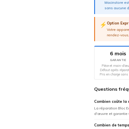
Macinstore est
sans aucune d
Option Expr
⚡
Votre apparei
rendez-vous,
6 mois
GARANTIE
Pièce et main-d'œu
Défaut après répara
Pris en charge sans 
Questions fréq
Combien coûte la 
La réparation Bloc E
d'œuvre et garantie 
Combien de temps 