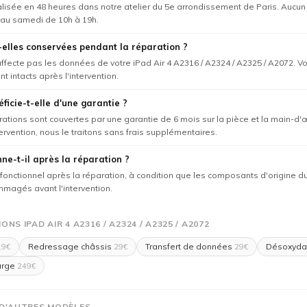
éalisée en 48 heures dans notre atelier du 5e arrondissement de Paris. Aucu
 au samedi de 10h à 19h.
elles conservées pendant la réparation ?
'affecte pas les données de votre iPad Air 4 A2316 / A2324 / A2325 / A2072. V
nt intacts après l'intervention.
ficie-t-elle d'une garantie ?
rations sont couvertes par une garantie de 6 mois sur la pièce et la main-d'
tervention, nous le traitons sans frais supplémentaires.
nne-t-il après la réparation ?
e fonctionnel après la réparation, à condition que les composants d'origine
magés avant l'intervention.
NS IPAD AIR 4 A2316 / A2324 / A2325 / A2072
Redressage châssis
Transfert de données
Désoxyda
9€
29€
29€
arge
249€
 D'AUTRES MODÈLES