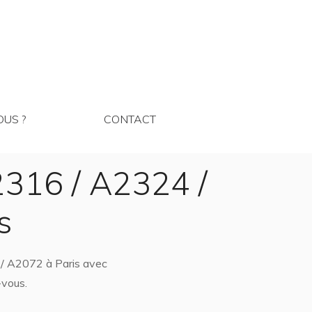
MMES NOUS ?
CONTACT
US ?
CONTACT
2316 / A2324 /
s
 / A2072 à Paris avec
-vous.