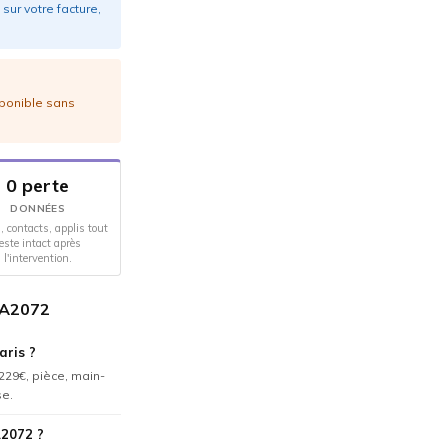
sur votre facture,
sponible sans
0 perte
DONNÉES
, contacts, applis tout
este intact après
l'intervention.
/ A2072
aris ?
 229€, pièce, main-
se.
A2072 ?