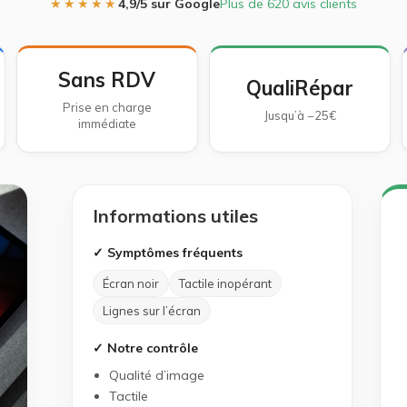
★★★★★
4,9/5 sur Google
Plus de 620 avis clients
Sans RDV
QualiRépar
Prise en charge
Jusqu’à −25€
immédiate
Informations utiles
✓ Symptômes fréquents
Écran noir
Tactile inopérant
Lignes sur l’écran
✓ Notre contrôle
Qualité d’image
Tactile