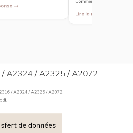
Comment récupérer les donn
éponse →
Lire la réponse →
16 / A2324 / A2325 / A2072
 A2316 / A2324 / A2325 / A2072,
edi.
sfert de données