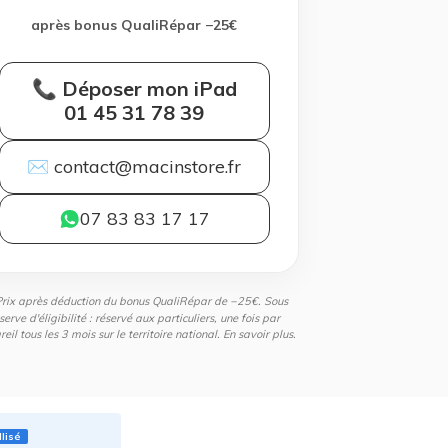
après bonus QualiRépar −25€
📞 Déposer mon iPad
01 45 31 78 39
✉ contact@macinstore.fr
07 83 83 17 17
Prix après déduction du bonus QualiRépar de −25€. Sous
serve d'éligibilité : réservé aux particuliers, une fois par
eil tous les 3 mois sur le territoire national.
En savoir plus
.
llisé