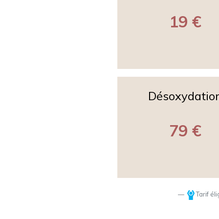
19 €
Désoxydatio
79 €
Tarif él