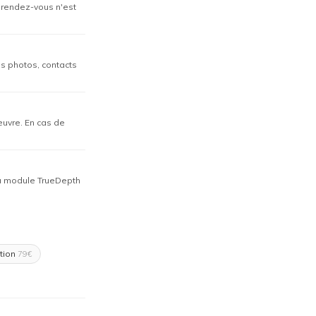
n rendez-vous n'est
os photos, contacts
œuvre. En cas de
 du module TrueDepth
tion
79€