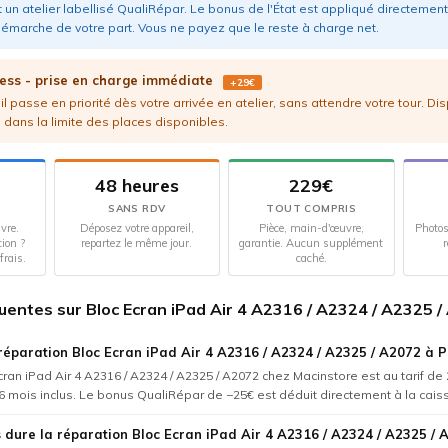
 un atelier labellisé QualiRépar. Le bonus de l'État est appliqué directement 
émarche de votre part. Vous ne payez que le reste à charge net.
ess - prise en charge immédiate
+29€
l passe en priorité dès votre arrivée en atelier, sans attendre votre tour. Di
 dans la limite des places disponibles.
48 heures
229€
SANS RDV
TOUT COMPRIS
vre.
Déposez votre appareil,
Pièce, main-d'œuvre,
Photos
tion ?
repartez le même jour.
garantie. Aucun supplément
r
frais.
caché.
uentes sur Bloc Ecran iPad Air 4 A2316 / A2324 / A2325 
réparation Bloc Ecran iPad Air 4 A2316 / A2324 / A2325 / A2072 à P
cran iPad Air 4 A2316 / A2324 / A2325 / A2072 chez Macinstore est au tarif de
6 mois inclus. Le bonus QualiRépar de −25€ est déduit directement à la cais
dure la réparation Bloc Ecran iPad Air 4 A2316 / A2324 / A2325 / 