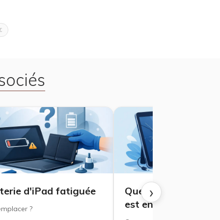
€
sociés
›
terie d'iPad fatiguée
Que faire lorsque vo
est en panne ?
emplacer ?