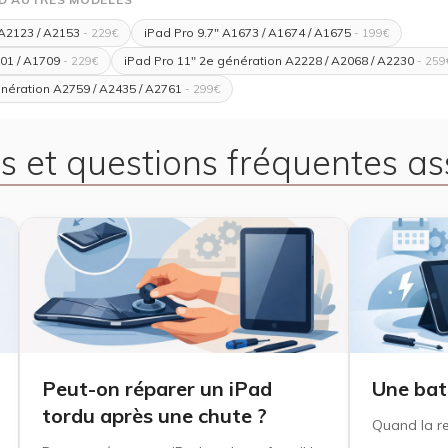
 A2123 / A2153
iPad Pro 9.7" A1673 / A1674 / A1675
- 229€
- 199€
01 / A1709
iPad Pro 11" 2e génération A2228 / A2068 / A2230
- 229€
- 259
énération A2759 / A2435 / A2761
- 299€
s et questions fréquentes as
Peut-on réparer un iPad
Une bat
tordu après une chute ?
Quand la r