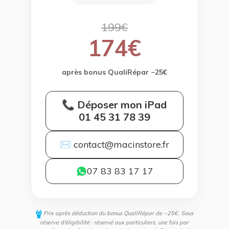
199€
174€
après bonus QualiRépar −25€
📞 Déposer mon iPad
01 45 31 78 39
✉ contact@macinstore.fr
07 83 83 17 17
Prix après déduction du bonus QualiRépar de −25€. Sous
réserve d'éligibilité : réservé aux particuliers, une fois par