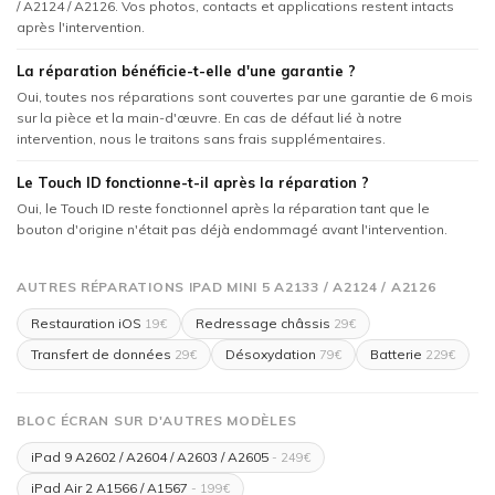
/ A2124 / A2126. Vos photos, contacts et applications restent intacts
après l'intervention.
La réparation bénéficie-t-elle d'une garantie ?
Oui, toutes nos réparations sont couvertes par une garantie de 6 mois
sur la pièce et la main-d'œuvre. En cas de défaut lié à notre
intervention, nous le traitons sans frais supplémentaires.
Le Touch ID fonctionne-t-il après la réparation ?
Oui, le Touch ID reste fonctionnel après la réparation tant que le
bouton d'origine n'était pas déjà endommagé avant l'intervention.
AUTRES RÉPARATIONS IPAD MINI 5 A2133 / A2124 / A2126
Restauration iOS
Redressage châssis
19€
29€
Transfert de données
Désoxydation
Batterie
29€
79€
229€
BLOC ÉCRAN SUR D'AUTRES MODÈLES
iPad 9 A2602 / A2604 / A2603 / A2605
- 249€
iPad Air 2 A1566 / A1567
- 199€