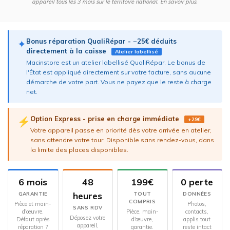
appareil tous les 3 mois sur le territoire national.
En savoir plus
.
Bonus réparation QualiRépar - −25€ déduits
✦
directement à la caisse
Atelier labellisé
Macinstore est un atelier labellisé QualiRépar. Le bonus de
l'État est appliqué directement sur votre facture, sans aucune
démarche de votre part. Vous ne payez que le reste à charge
net.
Option Express - prise en charge immédiate
⚡
+29€
Votre appareil passe en priorité dès votre arrivée en atelier,
sans attendre votre tour. Disponible sans rendez-vous, dans
la limite des places disponibles.
6 mois
48
199€
0 perte
heures
GARANTIE
TOUT
DONNÉES
COMPRIS
Pièce et main-
Photos,
SANS RDV
d'œuvre.
Pièce, main-
contacts,
Déposez votre
Défaut après
d'œuvre,
applis tout
appareil,
réparation ?
garantie.
reste intact