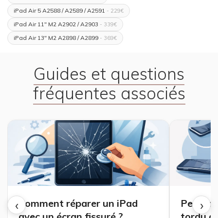
iPad Air 5 A2588 / A2589 / A2591
- 229€
iPad Air 11" M2 A2902 / A2903
- 339€
iPad Air 13" M2 A2898 / A2899
- 369€
Guides et questions
fréquentes associés
‹
›
Comment réparer un iPad
Peut-on
avec un écran fissuré ?
tordu a