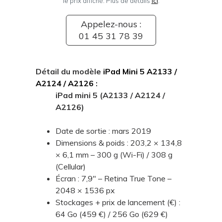
le prix affiché. Plus de détails
ici
.
Appelez-nous :
01 45 31 78 39
Détail du modèle
iPad Mini 5 A2133 /
A2124 / A2126
:
iPad mini 5 (A2133 / A2124 /
A2126)
Date de sortie : mars 2019
Dimensions & poids : 203,2 × 134,8
× 6,1 mm – 300 g (Wi-Fi) / 308 g
(Cellular)
Écran : 7,9" – Retina True Tone –
2048 × 1536 px
Stockages + prix de lancement (€) :
64 Go (459 €) / 256 Go (629 €)