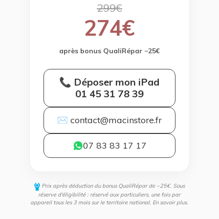
299€
274€
après bonus QualiRépar −25€
📞 Déposer mon iPad
01 45 31 78 39
✉ contact@macinstore.fr
07 83 83 17 17
Prix après déduction du bonus QualiRépar de −25€. Sous
réserve d'éligibilité : réservé aux particuliers, une fois par
appareil tous les 3 mois sur le territoire national.
En savoir plus
.