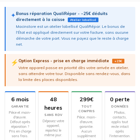
Bonus réparation QualiRépar - −25€ déduits
✦
directement à la caisse
Atelier labellisé
Macinstore est un atelier labellisé QualiRépar. Le bonus de
l'État est appliqué directement sur votre facture, sans aucune
démarche de votre part. Vous ne payez que le reste à charge
net.
Option Express - prise en charge immédiate
⚡
+29€
Votre appareil passe en priorité dès votre arrivée en atelier,
sans attendre votre tour. Disponible sans rendez-vous, dans
la limite des places disponibles.
6 mois
48
299€
0 perte
heures
GARANTIE
TOUT
DONNÉES
COMPRIS
Pièce et main-
Photos,
SANS RDV
d'œuvre.
Pièce, main-
contacts,
Déposez votre
Défaut après
d'œuvre,
applis tout
appareil,
réparation ?
garantie.
reste intact
repartez le
Pris en charge
Aucun
après
même jour.
sans frais.
supplément
l'intervention.