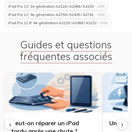
iPad Pro 11" 2e génération A2228 / A2068 / A2230
- 259€
iPad Pro 11" 4e génération A2759 / A2435 / A2761
- 299€
iPad Pro 12.9" 4e génération A2229 / A2069 / A2232
- 269€
Guides et questions
fréquentes associés
‹
›
Peut-on réparer un iPad
Une bat
tordu après une chute ?