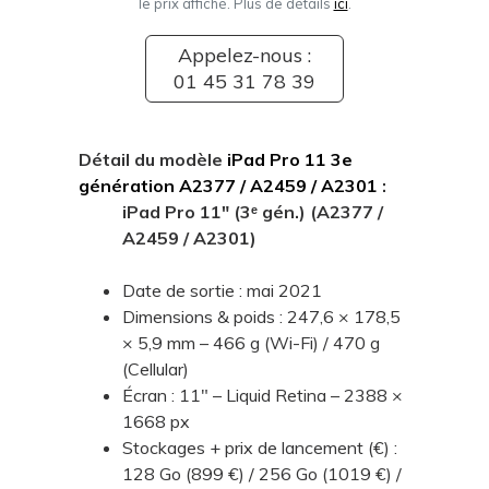
le prix affiché. Plus de détails
ici
.
Appelez-nous :
01 45 31 78 39
Détail du modèle
iPad Pro 11 3e
génération A2377 / A2459 / A2301
:
iPad Pro 11" (3ᵉ gén.) (A2377 /
A2459 / A2301)
Date de sortie : mai 2021
Dimensions & poids : 247,6 × 178,5
× 5,9 mm – 466 g (Wi-Fi) / 470 g
(Cellular)
Écran : 11" – Liquid Retina – 2388 ×
1668 px
Stockages + prix de lancement (€) :
128 Go (899 €) / 256 Go (1019 €) /