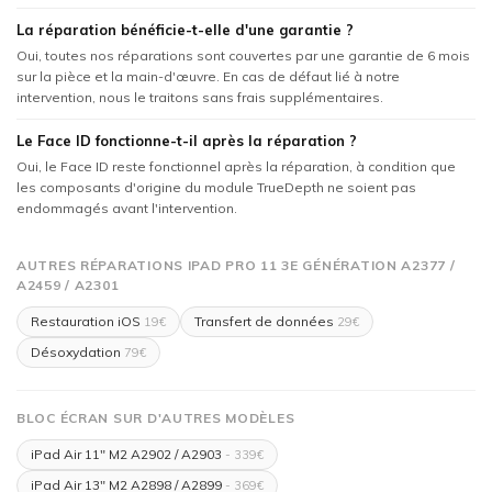
La réparation bénéficie-t-elle d'une garantie ?
Oui, toutes nos réparations sont couvertes par une garantie de 6 mois
sur la pièce et la main-d'œuvre. En cas de défaut lié à notre
intervention, nous le traitons sans frais supplémentaires.
Le Face ID fonctionne-t-il après la réparation ?
Oui, le Face ID reste fonctionnel après la réparation, à condition que
les composants d'origine du module TrueDepth ne soient pas
endommagés avant l'intervention.
AUTRES RÉPARATIONS IPAD PRO 11 3E GÉNÉRATION A2377 /
A2459 / A2301
Restauration iOS
Transfert de données
19€
29€
Désoxydation
79€
BLOC ÉCRAN SUR D'AUTRES MODÈLES
iPad Air 11" M2 A2902 / A2903
- 339€
iPad Air 13" M2 A2898 / A2899
- 369€