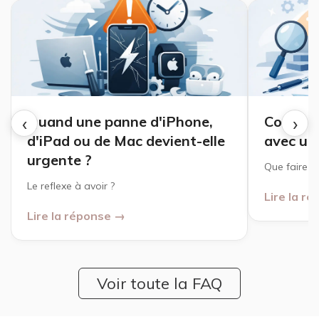
‹
›
Quand une panne d'iPhone,
Comment
d'iPad ou de Mac devient-elle
avec un 
urgente ?
Que faire ?
Le reflexe à avoir ?
Lire la r
Lire la réponse →
Voir toute la FAQ