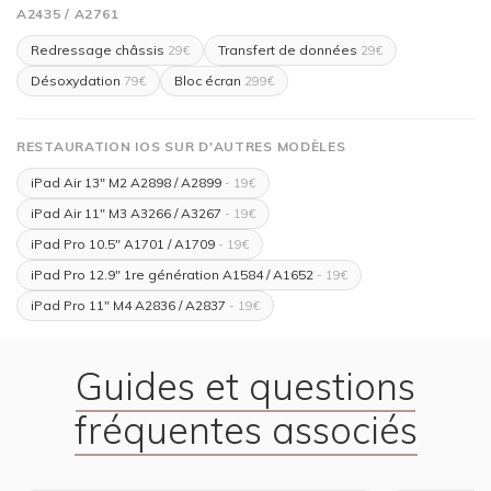
A2435 / A2761
Redressage châssis
Transfert de données
29€
29€
Désoxydation
Bloc écran
79€
299€
RESTAURATION IOS SUR D'AUTRES MODÈLES
iPad Air 13" M2 A2898 / A2899
- 19€
iPad Air 11" M3 A3266 / A3267
- 19€
iPad Pro 10.5" A1701 / A1709
- 19€
iPad Pro 12.9" 1re génération A1584 / A1652
- 19€
iPad Pro 11" M4 A2836 / A2837
- 19€
Guides et questions
fréquentes associés