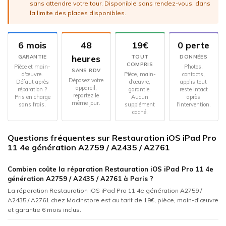
sans attendre votre tour. Disponible sans rendez-vous, dans
la limite des places disponibles.
6 mois
48
19€
0 perte
heures
GARANTIE
TOUT
DONNÉES
COMPRIS
Pièce et main-
Photos,
SANS RDV
d'œuvre.
Pièce, main-
contacts,
Déposez votre
Défaut après
d'œuvre,
applis tout
appareil,
réparation ?
garantie.
reste intact
repartez le
Pris en charge
Aucun
après
même jour.
sans frais.
supplément
l'intervention.
caché.
Questions fréquentes sur Restauration iOS iPad Pro
11 4e génération A2759 / A2435 / A2761
Combien coûte la réparation Restauration iOS iPad Pro 11 4e
génération A2759 / A2435 / A2761 à Paris ?
La réparation Restauration iOS iPad Pro 11 4e génération A2759 /
A2435 / A2761 chez Macinstore est au tarif de 19€, pièce, main-d'œuvre
et garantie 6 mois inclus.