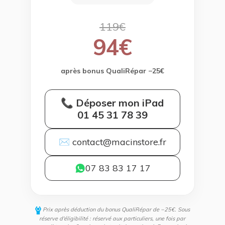
119€
94€
après bonus QualiRépar −25€
📞 Déposer mon iPad
01 45 31 78 39
✉ contact@macinstore.fr
07 83 83 17 17
Prix après déduction du bonus QualiRépar de −25€. Sous
réserve d'éligibilité : réservé aux particuliers, une fois par