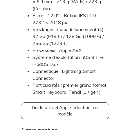
× 6,9 mm – 713 g (Wi-Fi) / 723 g
(Cellular)
Écran : 12,9" – Retina IPS LCD –
2732 × 2048 px
Stockages + prix de lancement (€) :
32 Go (919 €) / 128 Go (1099 €) /
256 Go (1279 €)
Processeur : Apple A9X
Système d’exploitation : iOS 9.1 →
iPadOS 16.7
Connectique : Lightning, Smart
Connector
Particularités : premier grand format,
Smart Keyboard, Pencil (1ʳᵉ gén.)
Guide officiel Apple : identifier ce
modèle
Autres modèles :