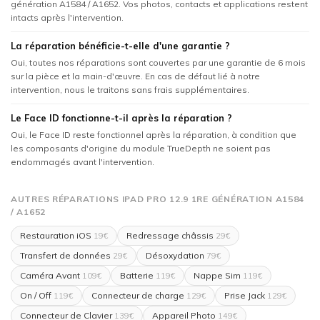
génération A1584 / A1652. Vos photos, contacts et applications restent
intacts après l'intervention.
La réparation bénéficie-t-elle d'une garantie ?
Oui, toutes nos réparations sont couvertes par une garantie de 6 mois
sur la pièce et la main-d'œuvre. En cas de défaut lié à notre
intervention, nous le traitons sans frais supplémentaires.
Le Face ID fonctionne-t-il après la réparation ?
Oui, le Face ID reste fonctionnel après la réparation, à condition que
les composants d'origine du module TrueDepth ne soient pas
endommagés avant l'intervention.
AUTRES RÉPARATIONS IPAD PRO 12.9 1RE GÉNÉRATION A1584
/ A1652
Restauration iOS
Redressage châssis
19€
29€
Transfert de données
Désoxydation
29€
79€
Caméra Avant
Batterie
Nappe Sim
109€
119€
119€
On / Off
Connecteur de charge
Prise Jack
119€
129€
129€
Connecteur de Clavier
Appareil Photo
139€
149€