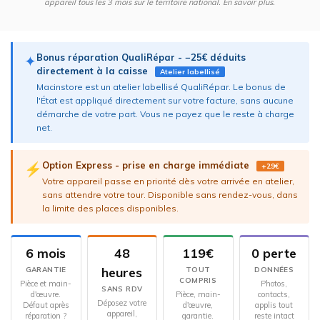
appareil tous les 3 mois sur le territoire national.
En savoir plus
.
Bonus réparation QualiRépar - −25€ déduits
✦
directement à la caisse
Atelier labellisé
Macinstore est un atelier labellisé QualiRépar. Le bonus de
l'État est appliqué directement sur votre facture, sans aucune
démarche de votre part. Vous ne payez que le reste à charge
net.
Option Express - prise en charge immédiate
⚡
+29€
Votre appareil passe en priorité dès votre arrivée en atelier,
sans attendre votre tour. Disponible sans rendez-vous, dans
la limite des places disponibles.
6 mois
48
119€
0 perte
heures
GARANTIE
TOUT
DONNÉES
COMPRIS
Pièce et main-
Photos,
SANS RDV
d'œuvre.
Pièce, main-
contacts,
Déposez votre
Défaut après
d'œuvre,
applis tout
appareil,
réparation ?
garantie.
reste intact