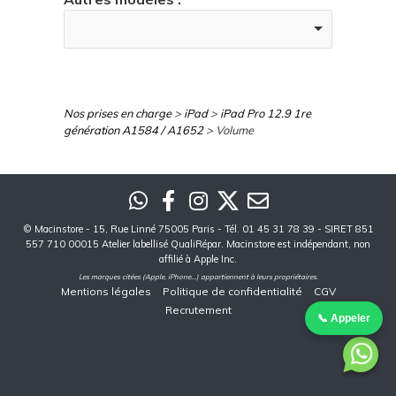
Nos prises en charge
>
iPad
>
iPad Pro 12.9 1re
génération A1584 / A1652
> Volume
©
Macinstore
- 15, Rue Linné 75005 Paris - Tél. 01 45 31 78 39 - SIRET 851
557 710 00015 Atelier labellisé QualiRépar. Macinstore est indépendant, non
affilié à Apple Inc.
Les marques citées (Apple, iPhone...) appartiennent à leurs propriétaires.
Mentions légales
Politique de confidentialité
CGV
Recrutement
📞 Appeler