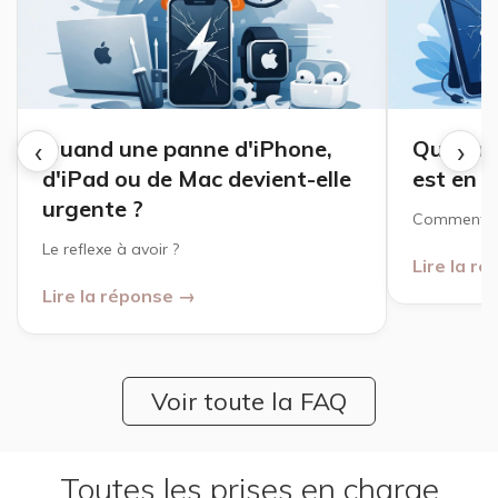
‹
›
Quand une panne d'iPhone,
Que fair
d'iPad ou de Mac devient-elle
est en 
urgente ?
Comment ré
Le reflexe à avoir ?
Lire la r
Lire la réponse →
Voir toute la FAQ
Toutes les prises en charge