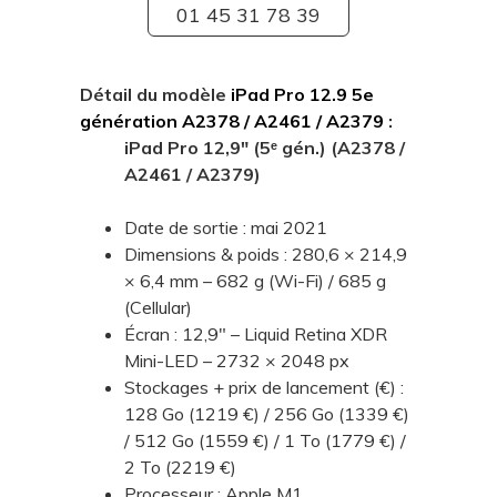
01 45 31 78 39
Détail du modèle
iPad Pro 12.9 5e
génération A2378 / A2461 / A2379
:
iPad Pro 12,9" (5ᵉ gén.) (A2378 /
A2461 / A2379)
Date de sortie : mai 2021
Dimensions & poids : 280,6 × 214,9
× 6,4 mm – 682 g (Wi-Fi) / 685 g
(Cellular)
Écran : 12,9" – Liquid Retina XDR
Mini-LED – 2732 × 2048 px
Stockages + prix de lancement (€) :
128 Go (1219 €) / 256 Go (1339 €)
/ 512 Go (1559 €) / 1 To (1779 €) /
2 To (2219 €)
Processeur : Apple M1