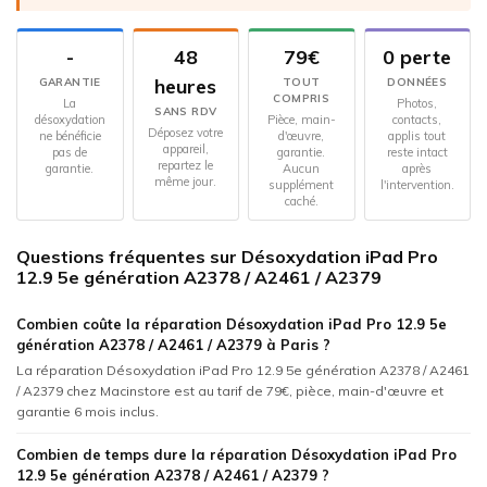
-
48
79€
0 perte
heures
GARANTIE
TOUT
DONNÉES
COMPRIS
La
Photos,
SANS RDV
désoxydation
Pièce, main-
contacts,
Déposez votre
ne bénéficie
d'œuvre,
applis tout
appareil,
pas de
garantie.
reste intact
repartez le
garantie.
Aucun
après
même jour.
supplément
l'intervention.
caché.
Questions fréquentes sur Désoxydation iPad Pro
12.9 5e génération A2378 / A2461 / A2379
Combien coûte la réparation Désoxydation iPad Pro 12.9 5e
génération A2378 / A2461 / A2379 à Paris ?
La réparation Désoxydation iPad Pro 12.9 5e génération A2378 / A2461
/ A2379 chez Macinstore est au tarif de 79€, pièce, main-d'œuvre et
garantie 6 mois inclus.
Combien de temps dure la réparation Désoxydation iPad Pro
12.9 5e génération A2378 / A2461 / A2379 ?