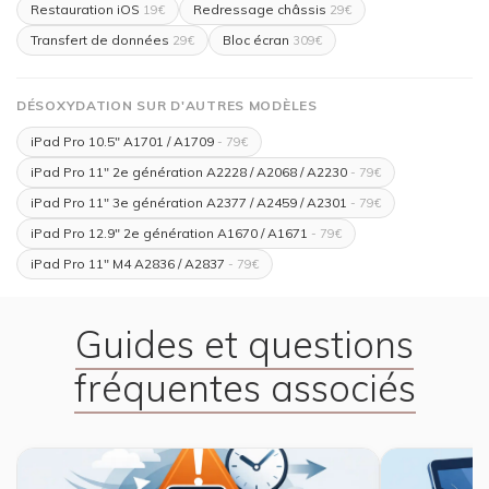
Restauration iOS
Redressage châssis
19€
29€
Transfert de données
Bloc écran
29€
309€
DÉSOXYDATION SUR D'AUTRES MODÈLES
iPad Pro 10.5" A1701 / A1709
- 79€
iPad Pro 11" 2e génération A2228 / A2068 / A2230
- 79€
iPad Pro 11" 3e génération A2377 / A2459 / A2301
- 79€
iPad Pro 12.9" 2e génération A1670 / A1671
- 79€
iPad Pro 11" M4 A2836 / A2837
- 79€
Guides et questions
fréquentes associés