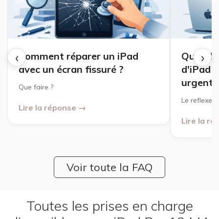
‹
›
Comment réparer un iPad
Quand u
avec un écran fissuré ?
d'iPad o
urgente
Que faire ?
Le reflexe à
Lire la réponse →
Lire la r
Voir toute la FAQ
Toutes les prises en charge