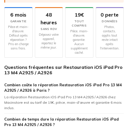
6 mois
48
19€
0 perte
heures
GARANTIE
TOUT
DONNÉES
COMPRIS
Pièce et main-
Photos,
SANS RDV
d'œuvre.
Pièce, main-
contacts,
Déposez votre
Défaut après
d'œuvre,
applis tout
appareil,
réparation ?
garantie.
reste intact
repartez le
Pris en charge
Aucun
après
même jour.
sans frais.
supplément
l'intervention.
caché.
Questions fréquentes sur Restauration iOS iPad Pro
13 M4 A2925 / A2926
Combien coûte la réparation Restauration iOS iPad Pro 13 M4
A2925 / A2926 à Paris ?
La réparation Restauration iOS iPad Pro 13 M4 A2925 / A2926 chez
Macinstore est au tarif de 19€, pièce, main-d'œuvre et garantie 6 mois
inclus.
Combien de temps dure la réparation Restauration iOS iPad
Pro 13 M4 A2925 / A2926 ?