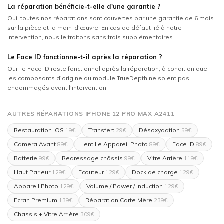
La réparation bénéficie-t-elle d'une garantie ?
Oui, toutes nos réparations sont couvertes par une garantie de 6 mois
sur la pièce et la main-d'œuvre. En cas de défaut lié à notre
intervention, nous le traitons sans frais supplémentaires.
Le Face ID fonctionne-t-il après la réparation ?
Oui, le Face ID reste fonctionnel après la réparation, à condition que
les composants d'origine du module TrueDepth ne soient pas
endommagés avant l'intervention.
AUTRES RÉPARATIONS IPHONE 12 PRO MAX A2411
Restauration iOS
Transfert
Désoxydation
19€
29€
59€
Camera Avant
Lentille Appareil Photo
Face ID
89€
89€
89€
Batterie
Redressage châssis
Vitre Arrière
99€
99€
119€
Haut Parleur
Ecouteur
Dock de charge
129€
129€
129€
Appareil Photo
Volume / Power / Induction
129€
129€
Ecran Premium
Réparation Carte Mère
139€
239€
Chassis + Vitre Arrière
309€