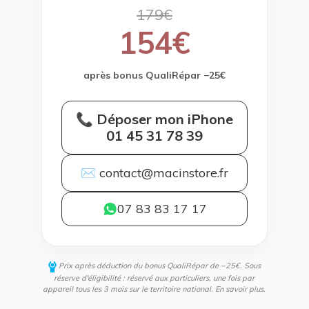
179€
154€
après bonus QualiRépar −25€
📞 Déposer mon iPhone
01 45 31 78 39
✉ contact@macinstore.fr
07 83 83 17 17
Prix après déduction du bonus QualiRépar de −25€. Sous
réserve d'éligibilité : réservé aux particuliers, une fois par
appareil tous les 3 mois sur le territoire national.
En savoir plus
.