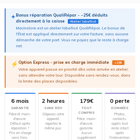
Bonus réparation QualiRépar - −25€ déduits
✦
directement à la caisse
Atelier labellisé
Macinstore est un atelier labellisé QualiRépar. Le bonus de
l'État est appliqué directement sur votre facture, sans aucune
démarche de votre part. Vous ne payez que le reste à charge
net.
Option Express - prise en charge immédiate
⚡
+29€
Votre appareil passe en priorité dès votre arrivée en atelier,
sans attendre votre tour. Disponible sans rendez-vous, dans
la limite des places disponibles.
6 mois
2 heures
179€
0 perte
GARANTIE
SANS RDV
TOUT
DONNÉES
COMPRIS
Pièce et main-
Déposez votre
Photos,
d'œuvre.
appareil,
Pièce, main-
contacts,
Défaut après
repartez le
d'œuvre,
applis tout
réparation ?
même jour.
garantie.
reste intact
Pris en charge
Aucun
après
sans frais.
supplément
l'intervention.