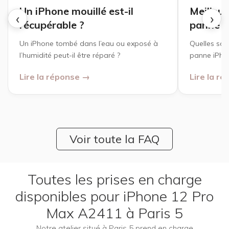
Un iPhone mouillé est-il
Meilleur
‹
›
récupérable ?
panne i
Un iPhone tombé dans l’eau ou exposé à
Quelles son
l’humidité peut-il être réparé ?
panne iPhon
Lire la réponse →
Lire la r
Voir toute la FAQ
Toutes les prises en charge
disponibles pour iPhone 12 Pro
Max A2411 à Paris 5
Notre atelier situé à Paris 5 prend en charge