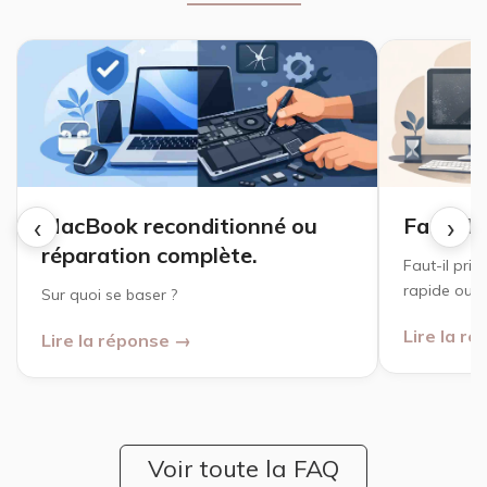
‹
›
MacBook reconditionné ou
Faut-il 
réparation complète.
Faut-il priv
rapide ou u
Sur quoi se baser ?
Lire la r
Lire la réponse →
Voir toute la FAQ