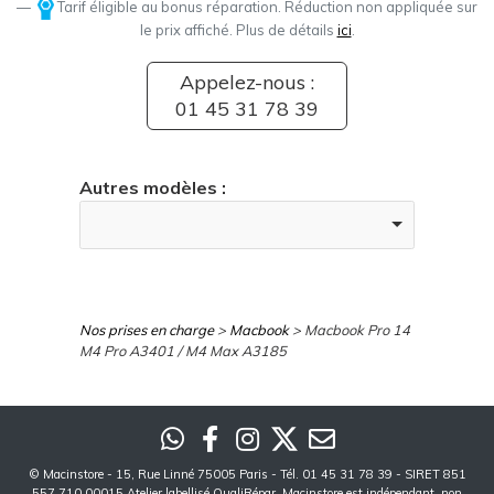
Tarif éligible au bonus réparation. Réduction non appliquée sur
le prix affiché. Plus de détails
ici
.
Appelez-nous :
01 45 31 78 39
Autres modèles :
Nos prises en charge
>
Macbook
> Macbook Pro 14
M4 Pro A3401 / M4 Max A3185
©
Macinstore
- 15, Rue Linné 75005 Paris - Tél. 01 45 31 78 39 - SIRET 851
557 710 00015 Atelier labellisé QualiRépar. Macinstore est indépendant, non