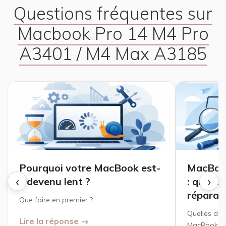
Questions fréquentes sur
Macbook Pro 14 M4 Pro
A3401 / M4 Max A3185
Pourquoi votre MacBook est-
MacBook
‹
›
il devenu lent ?
: quelle
réparat
Que faire en premier ?
Quelles dif
Lire la réponse →
MacBook Air