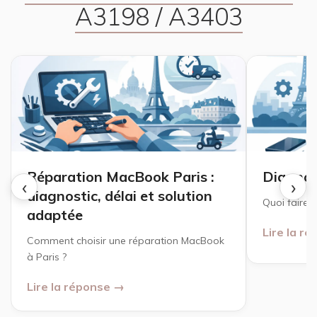
A3198 / A3403
Réparation MacBook Paris :
Diagnos
‹
›
diagnostic, délai et solution
Quoi faire ?
adaptée
Lire la r
Comment choisir une réparation MacBook
à Paris ?
Lire la réponse →