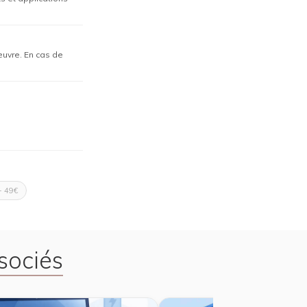
œuvre. En cas de
- 49€
sociés