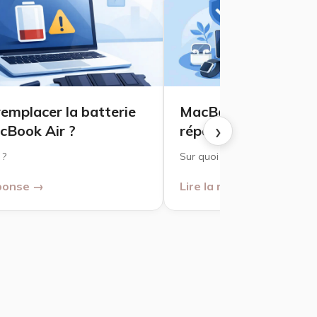
emplacer la batterie
MacBook reconditio
›
cBook Air ?
réparation complète
 ?
Sur quoi se baser ?
éponse →
Lire la réponse →