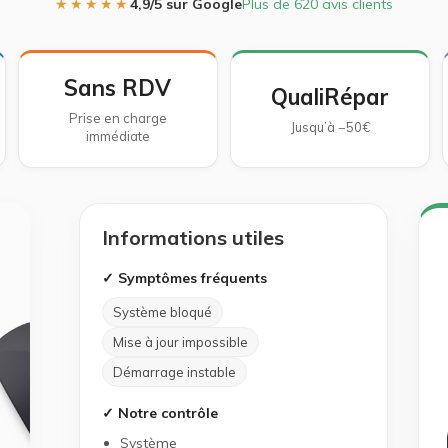
★★★★★
4,9/5 sur Google
Plus de 620 avis clients
Sans RDV
QualiRépar
Prise en charge
Jusqu’à −50€
immédiate
Informations utiles
✓ Symptômes fréquents
Système bloqué
Mise à jour impossible
Démarrage instable
✓ Notre contrôle
Système