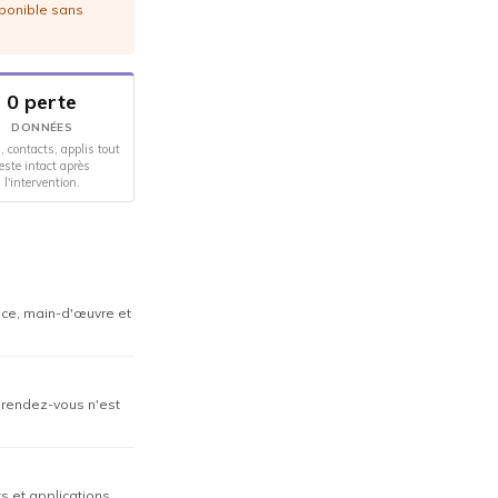
sponible sans
0 perte
DONNÉES
, contacts, applis tout
este intact après
l'intervention.
èce, main-d'œuvre et
n rendez-vous n'est
s et applications