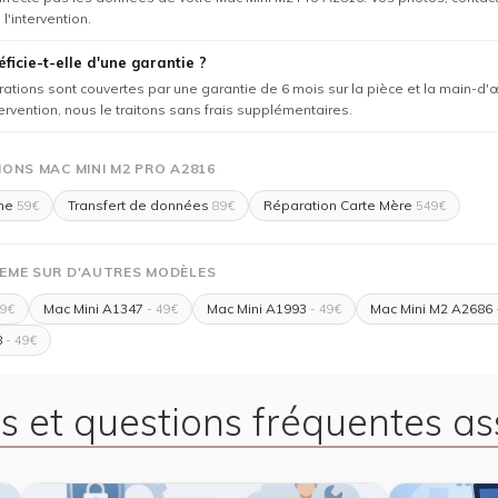
l'intervention.
ficie-t-elle d'une garantie ?
rations sont couvertes par une garantie de 6 mois sur la pièce et la main-d'
tervention, nous le traitons sans frais supplémentaires.
ONS MAC MINI M2 PRO A2816
me
Transfert de données
Réparation Carte Mère
59€
89€
549€
EME SUR D'AUTRES MODÈLES
Mac Mini A1347
Mac Mini A1993
Mac Mini M2 A2686
49€
- 49€
- 49€
8
- 49€
s et questions fréquentes as