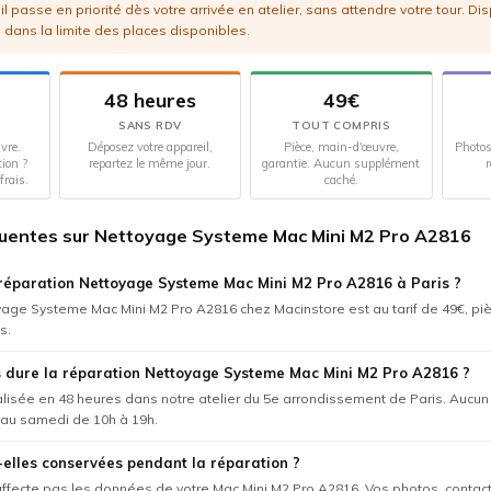
l passe en priorité dès votre arrivée en atelier, sans attendre votre tour. Di
 dans la limite des places disponibles.
48 heures
49€
SANS RDV
TOUT COMPRIS
vre.
Déposez votre appareil,
Pièce, main-d'œuvre,
Photos
tion ?
repartez le même jour.
garantie. Aucun supplément
r
frais.
caché.
uentes sur Nettoyage Systeme Mac Mini M2 Pro A2816
réparation Nettoyage Systeme Mac Mini M2 Pro A2816 à Paris ?
yage Systeme Mac Mini M2 Pro A2816 chez Macinstore est au tarif de 49€, pi
s.
 dure la réparation Nettoyage Systeme Mac Mini M2 Pro A2816 ?
éalisée en 48 heures dans notre atelier du 5e arrondissement de Paris. Aucu
 au samedi de 10h à 19h.
elles conservées pendant la réparation ?
'affecte pas les données de votre Mac Mini M2 Pro A2816. Vos photos, contact