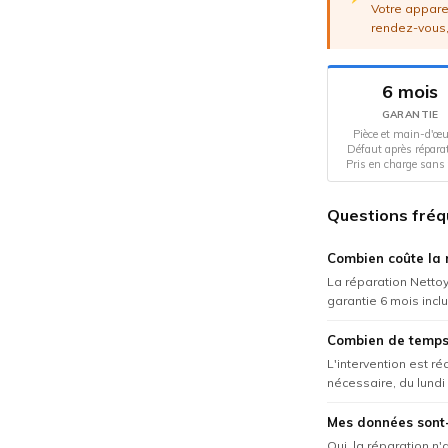
Votre apparei
rendez-vous,
6 mois
GARANTIE
Pièce et main-d'œu
Défaut après répara
Pris en charge sans 
Questions fréq
Combien coûte la 
La réparation Netto
garantie 6 mois inclu
Combien de temps
L'intervention est r
nécessaire, du lundi
Mes données sont-
Oui, la réparation n