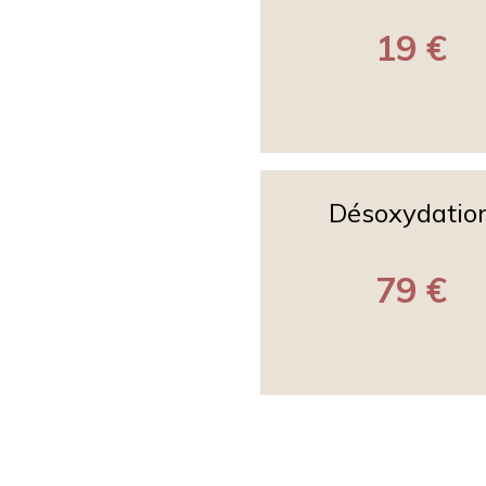
19 €
Désoxydatio
79 €