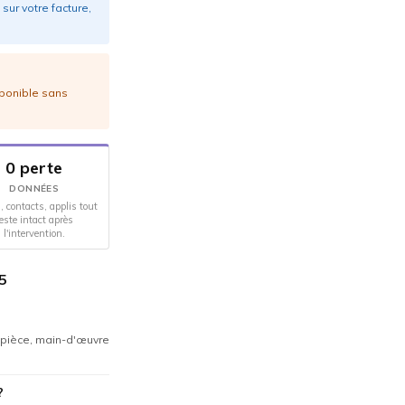
sur votre facture,
sponible sans
0 perte
DONNÉES
, contacts, applis tout
este intact après
l'intervention.
5
, pièce, main-d'œuvre
?