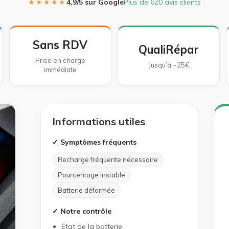
★★★★★
4,9/5 sur Google
Plus de 620 avis clients
Sans RDV
QualiRépar
Prise en charge
Jusqu’à −25€
immédiate
Informations utiles
✓ Symptômes fréquents
Recharge fréquente nécessaire
Pourcentage instable
Batterie déformée
✓ Notre contrôle
État de la batterie