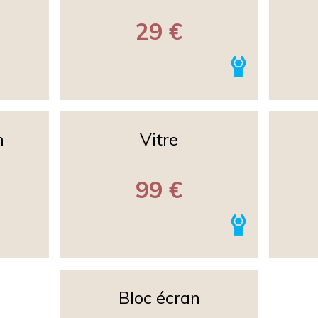
29 €
n
Vitre
99 €
Bloc écran