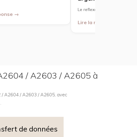
Le reflexe à avoir ?
éponse →
Lire la réponse →
/ A2604 / A2603 / A2605 à
02 / A2604 / A2603 / A2605, avec
.
sfert de données