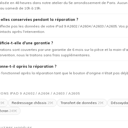
éalisée en 48 heures dans notre atelier du 5e arrondissement de Paris. Aucu
 au samedi de 10h à 19h.
elles conservées pendant la réparation ?
'affecte pas les données de votre iPad 9 A2602 / A2604 / A2603 / A2605. Vos p
intacts après l'intervention.
ficie-t-elle d'une garantie ?
rations sont couvertes par une garantie de 6 mois sur la pièce et la main-d'
tervention, nous le traitons sans frais supplémentaires.
onne-t-il après la réparation ?
te fonctionnel après la réparation tant que le bouton d'origine n'était pas 
NS IPAD 9 A2602 / A2604 / A2603 / A2605
Redressage châssis
Transfert de données
Désoxyda
9€
29€
29€
écran
249€
AUTRES MODÈLES