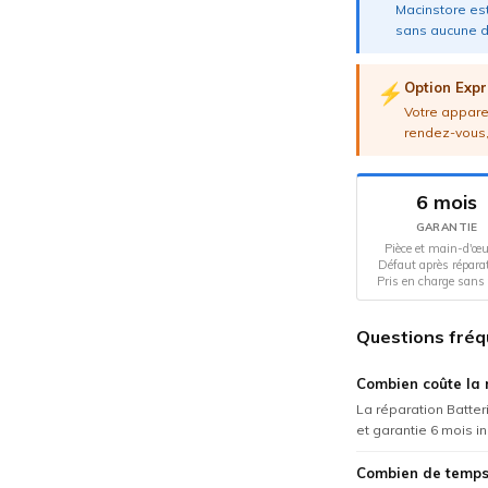
Macinstore est
sans aucune d
Option Expr
⚡
Votre apparei
rendez-vous,
6 mois
GARANTIE
Pièce et main-d'œu
Défaut après répara
Pris en charge sans 
Questions fréq
Combien coûte la 
La réparation Batter
et garantie 6 mois i
Combien de temps 