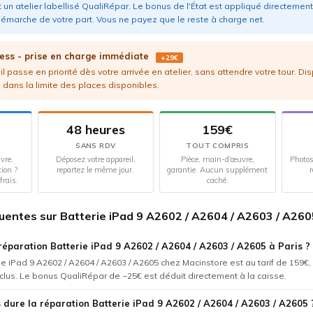
 un atelier labellisé QualiRépar. Le bonus de l'État est appliqué directement 
émarche de votre part. Vous ne payez que le reste à charge net.
ess - prise en charge immédiate
+29€
l passe en priorité dès votre arrivée en atelier, sans attendre votre tour. Di
 dans la limite des places disponibles.
48 heures
159€
SANS RDV
TOUT COMPRIS
vre.
Déposez votre appareil,
Pièce, main-d'œuvre,
Photos
tion ?
repartez le même jour.
garantie. Aucun supplément
r
frais.
caché.
uentes sur Batterie iPad 9 A2602 / A2604 / A2603 / A260
réparation Batterie iPad 9 A2602 / A2604 / A2603 / A2605 à Paris ?
ie iPad 9 A2602 / A2604 / A2603 / A2605 chez Macinstore est au tarif de 159€
nclus. Le bonus QualiRépar de −25€ est déduit directement à la caisse.
dure la réparation Batterie iPad 9 A2602 / A2604 / A2603 / A2605 