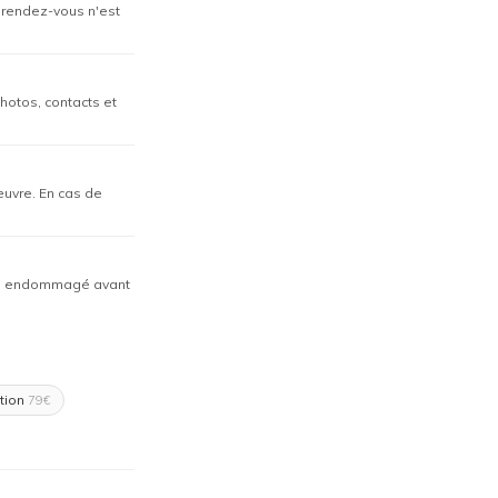
n rendez-vous n'est
hotos, contacts et
œuvre. En cas de
déjà endommagé avant
tion
79€