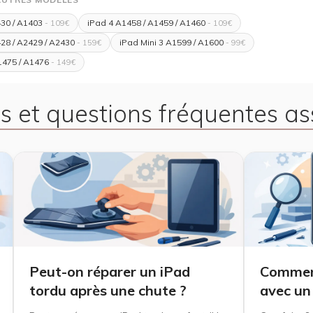
430 / A1403
iPad 4 A1458 / A1459 / A1460
- 109€
- 109€
28 / A2429 / A2430
iPad Mini 3 A1599 / A1600
- 159€
- 99€
1475 / A1476
- 149€
s et questions fréquentes as
Peut-on réparer un iPad
Comment
tordu après une chute ?
avec un 