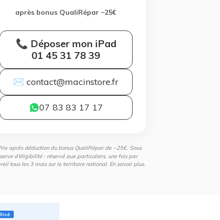
après bonus QualiRépar −25€
📞 Déposer mon iPad
01 45 31 78 39
✉ contact@macinstore.fr
07 83 83 17 17
Prix après déduction du bonus QualiRépar de −25€. Sous
serve d'éligibilité : réservé aux particuliers, une fois par
eil tous les 3 mois sur le territoire national.
En savoir plus
.
llisé