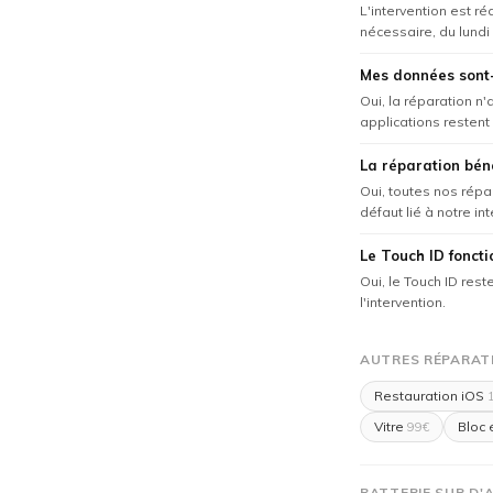
L'intervention est r
nécessaire, du lundi
Mes données sont-
Oui, la réparation n
applications restent 
La réparation béné
Oui, toutes nos répa
défaut lié à notre in
Le Touch ID foncti
Oui, le Touch ID res
l'intervention.
AUTRES RÉPARATIO
Restauration iOS
1
Vitre
Bloc 
99€
BATTERIE SUR D'