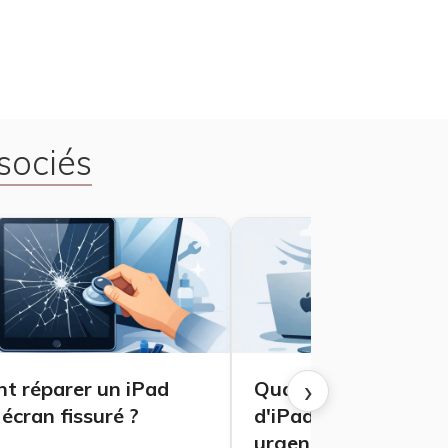
sociés
›
 réparer un iPad
Quand une panne d'
écran fissuré ?
d'iPad ou de Mac dev
urgente ?