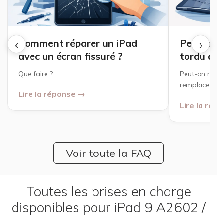
‹
›
Comment réparer un iPad
Peut-on
avec un écran fissuré ?
tordu a
Que faire ?
Peut-on rép
remplacer ?
Lire la réponse →
Lire la r
Voir toute la FAQ
Toutes les prises en charge
disponibles pour iPad 9 A2602 /