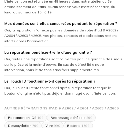
L'intervention est réalisée en 48 heures dans notre atelier du 5e
arrondissement de Paris. Aucun rendez-vous n'est nécessaire, du
lundi au samedi de 10h à 19h.
Mes données sont-elles conservées pendant la réparation ?
Oui, la réparation n'affecte pas les données de votre iPad 9 A2602 /
A2604 / A2603 / A2605. Vos photos, contacts et applications restent
intacts après l'intervention.
La réparation bénéficie-t-elle d'une garantie ?
Oui, toutes nos réparations sont couvertes par une garantie de 6 mois
sur la pièce et la main-d'œuvre. En cas de défaut lié à notre
intervention, nous le traitons sans frais supplémentaires.
Le Touch ID fonctionne-t-il après la réparation ?
Oui, le Touch ID reste fonctionnel après la réparation tant que le
bouton d'origine n'était pas déjà endommagé avant l'intervention.
AUTRES RÉPARATIONS IPAD 9 A2602 / A2604 / A2603 / A2605
Restauration iOS
Redressage châssis
19€
29€
Désoxydation
Vitre
Batterie
79€
99€
159€