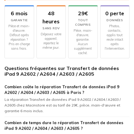
6 mois
48
29€
0 perte
heures
GARANTIE
TOUT
DONNÉES
COMPRIS
Pièce et main-
Photos,
SANS RDV
d'œuvre.
Pièce, main-
contacts,
Déposez votre
Défaut après
d'œuvre,
applis tout
appareil,
réparation ?
garantie.
reste intact
repartez le
Pris en charge
Aucun
après
même jour.
sans frais.
supplément
l'intervention.
caché.
Questions fréquentes sur Transfert de données
iPad 9 A2602 / A2604 / A2603 / A2605
Combien coûte la réparation Transfert de données iPad 9
A2602 / A2604 / A2603 / A2605 à Paris ?
La réparation Transfert de données iPad 9 A2602 / A2604 / A2603 /
A2605 chez Macinstore est au tarif de 29€, pièce, main-d'œuvre et
garantie 6 mois inclus.
Combien de temps dure la réparation Transfert de données
iPad 9 A2602 / A2604 / A2603 / A2605 ?