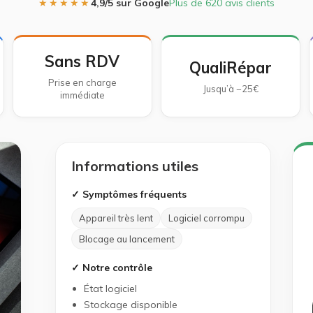
★★★★★
4,9/5 sur Google
Plus de 620 avis clients
Sans RDV
QualiRépar
Prise en charge
Jusqu’à −25€
immédiate
Informations utiles
✓ Symptômes fréquents
Appareil très lent
Logiciel corrompu
Blocage au lancement
✓ Notre contrôle
État logiciel
Stockage disponible