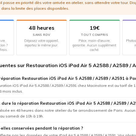
l passe en priorité dès votre arrivée en atelier, sans attendre votre tour. Di
 dans la limite des places disponibles.
48 heures
19€
SANS RDV
TOUT COMPRIS
vre.
Déposez votre appareil,
Pièce, main-d'œuvre,
Photos
tion ?
repartez le même jour.
garantie. Aucun supplément
r
frais.
caché.
uentes sur Restauration iOS iPad Air 5 A2588 / A2589 / 
réparation Restauration iOS iPad Air 5 A2588 / A2589 / A2591 à Par
ration iOS iPad Air 5 A2588 / A2589 / A2591 chez Macinstore est au tarif de 1
6 mois inclus.
dure la réparation Restauration iOS iPad Air 5 A2588 / A2589 / A2
éalisée en 48 heures dans notre atelier du 5e arrondissement de Paris. Aucu
 au samedi de 10h à 19h.
elles conservées pendant la réparation ?
'affecte pas les données de votre iPad Air 5 A2588 / A2589 / A2591. Vos photo