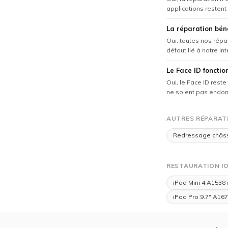
applications restent 
La réparation béné
Oui, toutes nos répa
défaut lié à notre in
Le Face ID fonctio
Oui, le Face ID rest
ne soient pas endom
AUTRES RÉPARATIO
Redressage châs
RESTAURATION I
iPad Mini 4 A1538 
iPad Pro 9.7" A167