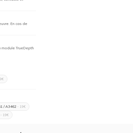
œuvre. En cas de
 du module TrueDepth
9€
61 / A3462
- 19€
- 19€