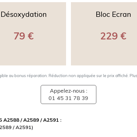
Désoxydation
Bloc Ecran
79 €
229 €
igible au bonus réparation. Réduction non appliquée sur le prix affiché. Plu
Appelez-nous :
01 45 31 78 39
 5 A2588 / A2589 / A2591
:
A2589 / A2591)