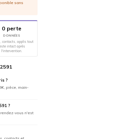
sponible sans
0 perte
DONNÉES
, contacts, applis tout
este intact après
l'intervention.
A2591
is ?
9€, pièce, main-
591 ?
n rendez-vous n'est
s, contacts et