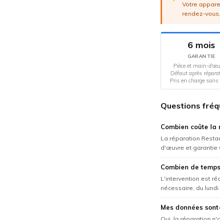
Votre apparei
rendez-vous,
6 mois
GARANTIE
Pièce et main-d'œu
Défaut après répara
Pris en charge sans 
Questions fréq
Combien coûte la 
La réparation Restau
d'œuvre et garantie 
Combien de temps 
L'intervention est r
nécessaire, du lundi
Mes données sont-
Oui, la réparation n