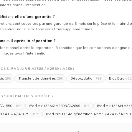
intacts après l'intervention.
ficie-t-elle d'une garantie ?
rations sont couvertes par une garantie de 6 mois sur la pièce et la main-d'
tervention, nous le traitons sans frais supplémentaires.
nne-t-il après la réparation ?
e fonctionnel après la réparation, à condition que les composants d'origine
magés avant l'intervention.
NS IPAD AIR 5 A2588 / A2589 / A2591
sis
Transfert de données
Désoxydation
Bloc Ecran
29€
29€
79€
22
OS SUR D'AUTRES MODÈLES
/ A1550
iPad Air 13" M2 A2898 / A2899
iPad Air 13" M4 A34
- 19€
- 19€
3 / A1674 / A1675
iPad Pro 11" 4e génération A2759 / A2435 / A2761
- 19€