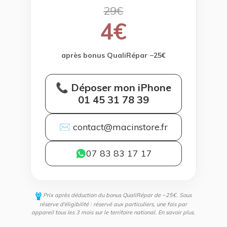
29€
4€
après bonus QualiRépar −25€
📞 Déposer mon iPhone
01 45 31 78 39
✉ contact@macinstore.fr
07 83 83 17 17
Prix après déduction du bonus QualiRépar de −25€. Sous
réserve d'éligibilité : réservé aux particuliers, une fois par
appareil tous les 3 mois sur le territoire national.
En savoir plus
.