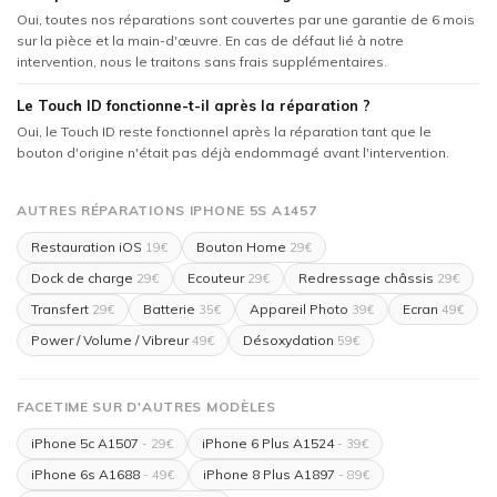
Oui, toutes nos réparations sont couvertes par une garantie de 6 mois
sur la pièce et la main-d'œuvre. En cas de défaut lié à notre
intervention, nous le traitons sans frais supplémentaires.
Le Touch ID fonctionne-t-il après la réparation ?
Oui, le Touch ID reste fonctionnel après la réparation tant que le
bouton d'origine n'était pas déjà endommagé avant l'intervention.
AUTRES RÉPARATIONS IPHONE 5S A1457
Restauration iOS
Bouton Home
19€
29€
Dock de charge
Ecouteur
Redressage châssis
29€
29€
29€
Transfert
Batterie
Appareil Photo
Ecran
29€
35€
39€
49€
Power / Volume / Vibreur
Désoxydation
49€
59€
FACETIME SUR D'AUTRES MODÈLES
iPhone 5c A1507
iPhone 6 Plus A1524
- 29€
- 39€
iPhone 6s A1688
iPhone 8 Plus A1897
- 49€
- 89€