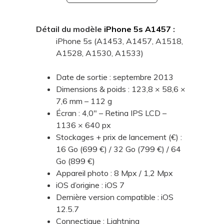
Détail du modèle
iPhone 5s A1457
:
iPhone 5s (A1453, A1457, A1518,
A1528, A1530, A1533)
Date de sortie : septembre 2013
Dimensions & poids : 123,8 × 58,6 ×
7,6 mm – 112 g
Écran : 4,0" – Retina IPS LCD –
1136 × 640 px
Stockages + prix de lancement (€) :
16 Go (699 €) / 32 Go (799 €) / 64
Go (899 €)
Appareil photo : 8 Mpx / 1,2 Mpx
iOS d’origine : iOS 7
Dernière version compatible : iOS
12.5.7
Connectique : Lightning