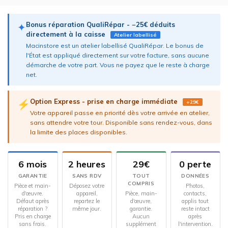
Bonus réparation QualiRépar - −25€ déduits
✦
directement à la caisse
Atelier labellisé
Macinstore est un atelier labellisé QualiRépar. Le bonus de
l'État est appliqué directement sur votre facture, sans aucune
démarche de votre part. Vous ne payez que le reste à charge
net.
Option Express - prise en charge immédiate
⚡
+29€
Votre appareil passe en priorité dès votre arrivée en atelier,
sans attendre votre tour. Disponible sans rendez-vous, dans
la limite des places disponibles.
6 mois
2 heures
29€
0 perte
GARANTIE
SANS RDV
TOUT
DONNÉES
COMPRIS
Pièce et main-
Déposez votre
Photos,
d'œuvre.
appareil,
Pièce, main-
contacts,
Défaut après
repartez le
d'œuvre,
applis tout
réparation ?
même jour.
garantie.
reste intact
Pris en charge
Aucun
après
sans frais.
supplément
l'intervention.