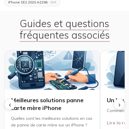
iPhone SE2 2020 A2296
- 89€
Guides et questions
fréquentes associés
Meilleures solutions panne
Un bout
‹
›
carte mère iPhone
Comment fa
Quelles sont les meilleures solutions en cas
Lire la r
de panne de carte mère sur un iPhone ?