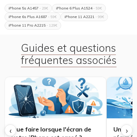
iPhone 5s A1457
iPhone 6 Plus A1524
- 29€
- 59€
iPhone 6s Plus A1687
iPhone 11 A2221
- 59€
- 99€
iPhone 11 Pro A2215
- 129€
Guides et questions
fréquentes associés
‹
›
Que faire lorsque l'écran de
Un iPhon