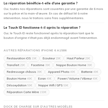
La réparation bénéficie-t-elle d'une garantie ?
Oui, toutes nos réparations sont couvertes par une garantie de 6 mois
sur la pièce et la main-d'œuvre. En cas de défaut lié à notre
intervention, nous le traitons sans frais supplémentaires.
Le Touch ID fonctionne-t-il après la réparation ?
Oui, le Touch ID reste fonctionnel après la réparation tant que le
bouton d'origine n'était pas déjà endommagé avant l'intervention.
AUTRES RÉPARATIONS IPHONE 6 A1586
Restauration iOS
Ecouteur
Haut Parleur
19€
29€
29€
Transfert
Facetime
Nappe Bouton Home
29€
39€
39€
Redressage châssis
Appareil Photo
Batterie
39€
49€
49€
Bouton Home
Ecran
Power / Volume / Vibreur
49€
49€
49€
Désoxydation
Nappe Wifi / GPS
59€
59€
Réparation Carte Mère
159€
DOCK DE CHARGE SUR D'AUTRES MODÈLES