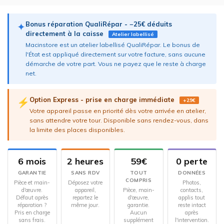
Bonus réparation QualiRépar - −25€ déduits
✦
directement à la caisse
Atelier labellisé
Macinstore est un atelier labellisé QualiRépar. Le bonus de
l'État est appliqué directement sur votre facture, sans aucune
démarche de votre part. Vous ne payez que le reste à charge
net.
Option Express - prise en charge immédiate
⚡
+29€
Votre appareil passe en priorité dès votre arrivée en atelier,
sans attendre votre tour. Disponible sans rendez-vous, dans
la limite des places disponibles.
6 mois
2 heures
59€
0 perte
GARANTIE
SANS RDV
TOUT
DONNÉES
COMPRIS
Pièce et main-
Déposez votre
Photos,
d'œuvre.
appareil,
Pièce, main-
contacts,
Défaut après
repartez le
d'œuvre,
applis tout
réparation ?
même jour.
garantie.
reste intact
Pris en charge
Aucun
après
sans frais.
supplément
l'intervention.