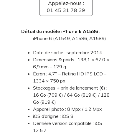
Appelez-nous :
01 45 31 78 39
Détail du modèle
iPhone 6 A1586
:
iPhone 6 (A1549, A1586, A1589)
Date de sortie : septembre 2014
Dimensions & poids : 138,1 × 67,0 ×
6,9 mm – 129 g
Écran : 4,7" – Retina HD IPS LCD –
1334 × 750 px
Stockages + prix de lancement (€) :
16 Go (709 €) / 64 Go (819 €) / 128
Go (919 €)
Appareil photo : 8 Mpx / 1,2 Mpx
iOS d’origine : iOS 8
Dernière version compatible : iOS
12.5.7