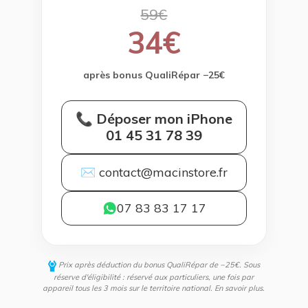
59€
34€
après bonus QualiRépar −25€
📞 Déposer mon iPhone
01 45 31 78 39
✉ contact@macinstore.fr
07 83 83 17 17
Prix après déduction du bonus QualiRépar de −25€. Sous
réserve d'éligibilité : réservé aux particuliers, une fois par
appareil tous les 3 mois sur le territoire national.
En savoir plus
.