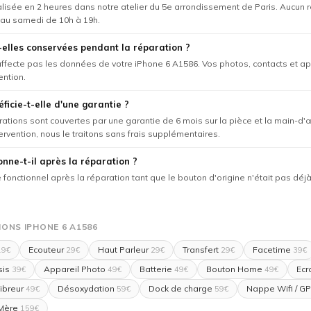
éalisée en 2 heures dans notre atelier du 5e arrondissement de Paris. Aucun
 au samedi de 10h à 19h.
elles conservées pendant la réparation ?
'affecte pas les données de votre iPhone 6 A1586. Vos photos, contacts et ap
ention.
ficie-t-elle d'une garantie ?
rations sont couvertes par une garantie de 6 mois sur la pièce et la main-d'
tervention, nous le traitons sans frais supplémentaires.
onne-t-il après la réparation ?
te fonctionnel après la réparation tant que le bouton d'origine n'était pas 
ONS IPHONE 6 A1586
Ecouteur
Haut Parleur
Transfert
Facetime
9€
29€
29€
29€
39€
sis
Appareil Photo
Batterie
Bouton Home
Ecr
39€
49€
49€
49€
ibreur
Désoxydation
Dock de charge
Nappe Wifi / G
49€
59€
59€
 Mère
159€