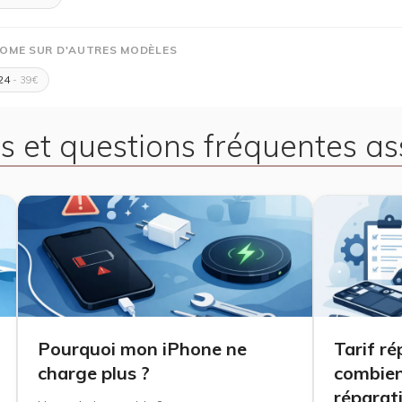
OME SUR D'AUTRES MODÈLES
24
- 39€
s et questions fréquentes as
Pourquoi mon iPhone ne
Tarif ré
charge plus ?
combien
réparat