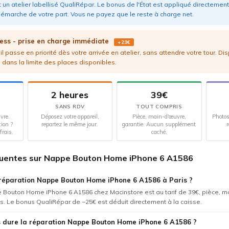
 un atelier labellisé QualiRépar. Le bonus de l'État est appliqué directement 
émarche de votre part. Vous ne payez que le reste à charge net.
ess - prise en charge immédiate
+29€
l passe en priorité dès votre arrivée en atelier, sans attendre votre tour. Di
 dans la limite des places disponibles.
2 heures
39€
SANS RDV
TOUT COMPRIS
vre.
Déposez votre appareil,
Pièce, main-d'œuvre,
Photos
tion ?
repartez le même jour.
garantie. Aucun supplément
r
frais.
caché.
quentes sur Nappe Bouton Home iPhone 6 A1586
réparation Nappe Bouton Home iPhone 6 A1586 à Paris ?
 Bouton Home iPhone 6 A1586 chez Macinstore est au tarif de 39€, pièce, m
us. Le bonus QualiRépar de −25€ est déduit directement à la caisse.
 dure la réparation Nappe Bouton Home iPhone 6 A1586 ?