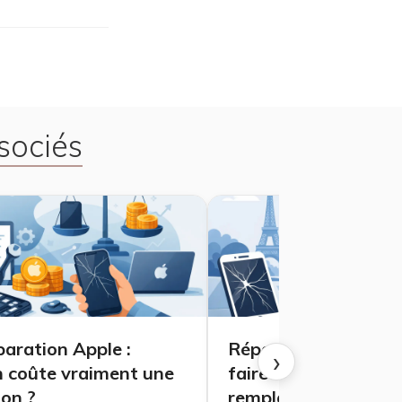
sociés
paration Apple :
Réparation iPhone :
›
 coûte vraiment une
faire réparer plutôt
ion ?
remplacer ?