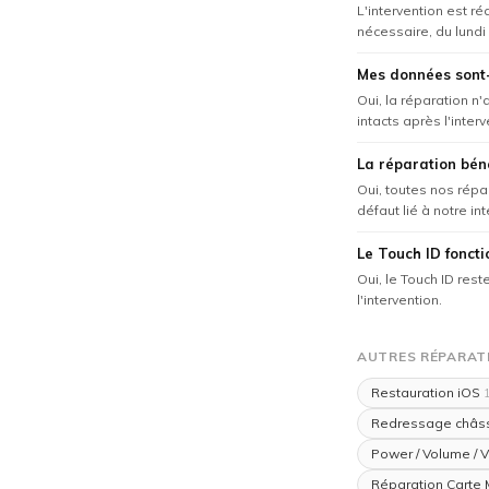
L'intervention est r
nécessaire, du lundi
Mes données sont-
Oui, la réparation n
intacts après l'interv
La réparation béné
Oui, toutes nos répa
défaut lié à notre in
Le Touch ID foncti
Oui, le Touch ID res
l'intervention.
AUTRES RÉPARATI
Restauration iOS
1
Redressage châs
Power / Volume / V
Réparation Carte