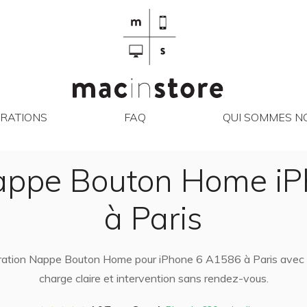
RÉPARATIONS
FAQ
QUI SO
RATIONS
FAQ
QUI SOMMES NO
appe Bouton Home i
à Paris
aration Nappe Bouton Home pour iPhone 6 A1586 à Paris avec di
charge claire et intervention sans rendez-vous.