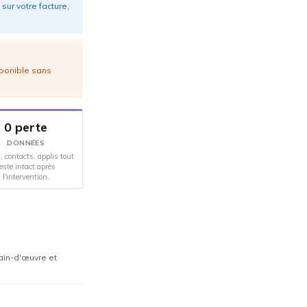
sur votre facture,
sponible sans
0 perte
DONNÉES
, contacts, applis tout
este intact après
l'intervention.
ain-d'œuvre et