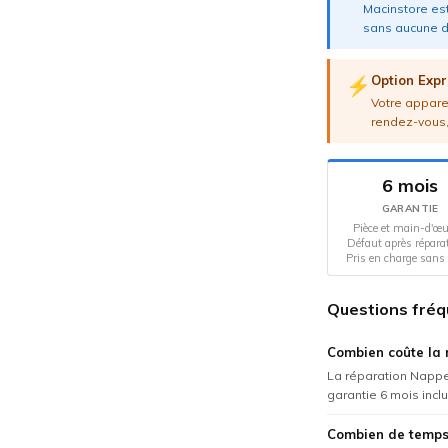
Macinstore est
sans aucune d
Option Expr
⚡
Votre apparei
rendez-vous,
6 mois
GARANTIE
Pièce et main-d'œu
Défaut après répara
Pris en charge sans 
Questions fré
Combien coûte la 
La réparation Nappe
garantie 6 mois incl
Combien de temps