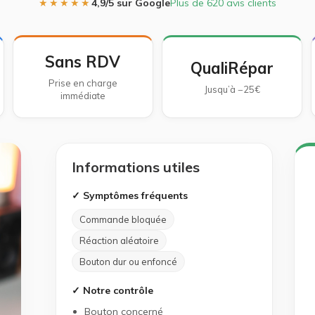
★★★★★
4,9/5 sur Google
Plus de 620 avis clients
Sans RDV
QualiRépar
Prise en charge
Jusqu’à −25€
immédiate
Informations utiles
✓ Symptômes fréquents
Commande bloquée
Réaction aléatoire
Bouton dur ou enfoncé
✓ Notre contrôle
Bouton concerné