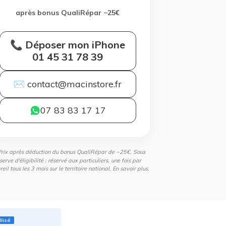
après bonus QualiRépar −25€
📞 Déposer mon iPhone
01 45 31 78 39
✉ contact@macinstore.fr
07 83 83 17 17
Prix après déduction du bonus QualiRépar de −25€. Sous
serve d'éligibilité : réservé aux particuliers, une fois par
eil tous les 3 mois sur le territoire national.
En savoir plus
.
llisé