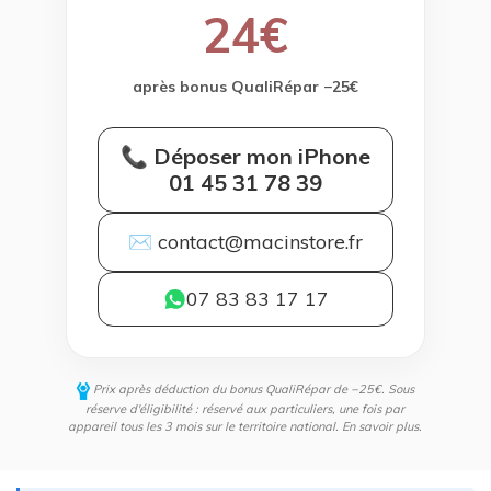
24€
après bonus QualiRépar −25€
📞 Déposer mon iPhone
01 45 31 78 39
✉ contact@macinstore.fr
07 83 83 17 17
Prix après déduction du bonus QualiRépar de −25€. Sous
réserve d'éligibilité : réservé aux particuliers, une fois par
appareil tous les 3 mois sur le territoire national.
En savoir plus
.