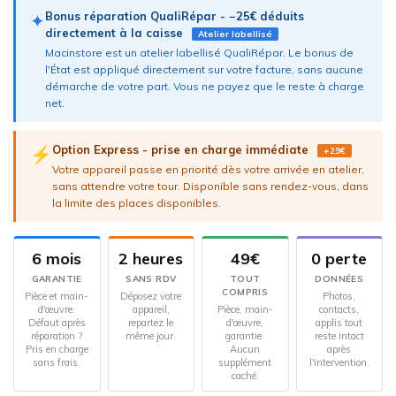
Bonus réparation QualiRépar - −25€ déduits
✦
directement à la caisse
Atelier labellisé
Macinstore est un atelier labellisé QualiRépar. Le bonus de
l'État est appliqué directement sur votre facture, sans aucune
démarche de votre part. Vous ne payez que le reste à charge
net.
Option Express - prise en charge immédiate
⚡
+29€
Votre appareil passe en priorité dès votre arrivée en atelier,
sans attendre votre tour. Disponible sans rendez-vous, dans
la limite des places disponibles.
6 mois
2 heures
49€
0 perte
GARANTIE
SANS RDV
TOUT
DONNÉES
COMPRIS
Pièce et main-
Déposez votre
Photos,
d'œuvre.
appareil,
Pièce, main-
contacts,
Défaut après
repartez le
d'œuvre,
applis tout
réparation ?
même jour.
garantie.
reste intact
Pris en charge
Aucun
après
sans frais.
supplément
l'intervention.
caché.