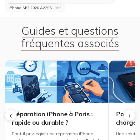
iPhone SE2 2020 A2296
- 99€
Guides et questions
fréquentes associés
‹
›
Réparation iPhone à Paris :
Pourquo
rapide ou durable ?
charge p
Faut-il privilégier une réparation iPhone
Une solutio