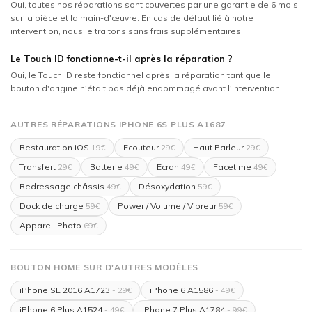
Oui, toutes nos réparations sont couvertes par une garantie de 6 mois
sur la pièce et la main-d'œuvre. En cas de défaut lié à notre
intervention, nous le traitons sans frais supplémentaires.
Le Touch ID fonctionne-t-il après la réparation ?
Oui, le Touch ID reste fonctionnel après la réparation tant que le
bouton d'origine n'était pas déjà endommagé avant l'intervention.
AUTRES RÉPARATIONS IPHONE 6S PLUS A1687
Restauration iOS
Ecouteur
Haut Parleur
19€
29€
29€
Transfert
Batterie
Ecran
Facetime
29€
49€
49€
49€
Redressage châssis
Désoxydation
49€
59€
Dock de charge
Power / Volume / Vibreur
59€
59€
Appareil Photo
69€
BOUTON HOME SUR D'AUTRES MODÈLES
iPhone SE 2016 A1723
iPhone 6 A1586
- 29€
- 49€
iPhone 6 Plus A1524
iPhone 7 Plus A1784
- 49€
- 99€