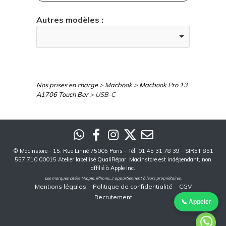
Autres modèles :
Nos prises en charge
>
Macbook
>
Macbook Pro 13
A1706 Touch Bar
> USB-C
©
Macinstore
- 15, Rue Linné 75005 Paris - Tél. 01 45 31 78 39 - SIRET 851
557 710 00015 Atelier labellisé QualiRépar. Macinstore est indépendant, non
affilié à Apple Inc.
Les marques citées (Apple, iPhone...) appartiennent à leurs propriétaires.
Mentions légales
Politique de confidentialité
CGV
Recrutement
📞 Appeler