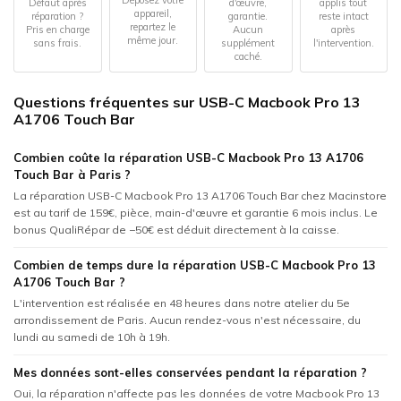
Déposez votre
Défaut après
d'œuvre,
applis tout
appareil,
réparation ?
garantie.
reste intact
repartez le
Pris en charge
Aucun
après
même jour.
sans frais.
supplément
l'intervention.
caché.
Questions fréquentes sur USB-C Macbook Pro 13
A1706 Touch Bar
Combien coûte la réparation USB-C Macbook Pro 13 A1706
Touch Bar à Paris ?
La réparation USB-C Macbook Pro 13 A1706 Touch Bar chez Macinstore
est au tarif de 159€, pièce, main-d'œuvre et garantie 6 mois inclus. Le
bonus QualiRépar de −50€ est déduit directement à la caisse.
Combien de temps dure la réparation USB-C Macbook Pro 13
A1706 Touch Bar ?
L'intervention est réalisée en 48 heures dans notre atelier du 5e
arrondissement de Paris. Aucun rendez-vous n'est nécessaire, du
lundi au samedi de 10h à 19h.
Mes données sont-elles conservées pendant la réparation ?
Oui, la réparation n'affecte pas les données de votre Macbook Pro 13