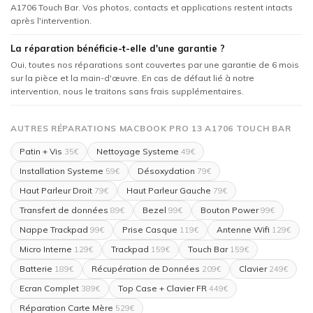
A1706 Touch Bar. Vos photos, contacts et applications restent intacts
après l'intervention.
La réparation bénéficie-t-elle d'une garantie ?
Oui, toutes nos réparations sont couvertes par une garantie de 6 mois
sur la pièce et la main-d'œuvre. En cas de défaut lié à notre
intervention, nous le traitons sans frais supplémentaires.
AUTRES RÉPARATIONS MACBOOK PRO 13 A1706 TOUCH BAR
Patin + Vis
Nettoyage Systeme
35€
49€
Installation Systeme
Désoxydation
59€
79€
Haut Parleur Droit
Haut Parleur Gauche
79€
79€
Transfert de données
Bezel
Bouton Power
89€
99€
99€
Nappe Trackpad
Prise Casque
Antenne Wifi
99€
119€
129€
Micro Interne
Trackpad
Touch Bar
129€
159€
159€
Batterie
Récupération de Données
Clavier
189€
209€
249€
Ecran Complet
Top Case + Clavier FR
389€
449€
Réparation Carte Mère
529€