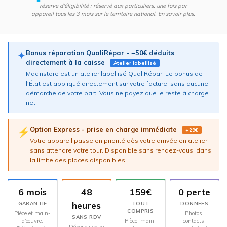
réserve d'éligibilité : réservé aux particuliers, une fois par
appareil tous les 3 mois sur le territoire national.
En savoir plus
.
Bonus réparation QualiRépar - −50€ déduits
✦
directement à la caisse
Atelier labellisé
Macinstore est un atelier labellisé QualiRépar. Le bonus de
l'État est appliqué directement sur votre facture, sans aucune
démarche de votre part. Vous ne payez que le reste à charge
net.
Option Express - prise en charge immédiate
⚡
+29€
Votre appareil passe en priorité dès votre arrivée en atelier,
sans attendre votre tour. Disponible sans rendez-vous, dans
la limite des places disponibles.
6 mois
48
159€
0 perte
heures
GARANTIE
TOUT
DONNÉES
COMPRIS
Pièce et main-
Photos,
SANS RDV
d'œuvre.
Pièce, main-
contacts,