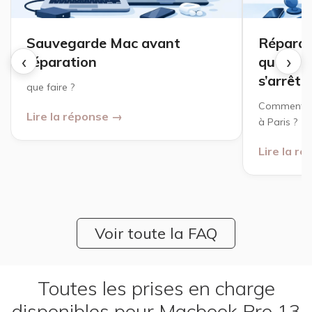
Sauvegarde Mac avant
Réparat
‹
›
réparation
que fair
s’arrêt
que faire ?
Comment fa
Lire la réponse →
à Paris ?
Lire la r
Voir toute la FAQ
Toutes les prises en charge
disponibles pour Macbook Pro 13