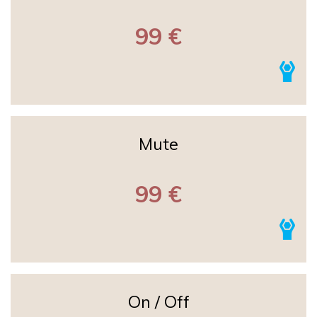
99 €
Mute
99 €
On / Off