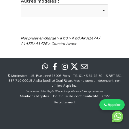
Autres modèles :
Nos prises en charge
>
iPad
>
iPad Air A1474 /
A1475 / A1476
> Caméra Avant
©
Macinstore
- 15, Rue Linné 75005 Paris - Tél. 01 45 31 78 39 - SIRET 851
557 710 00015 Atelier labellisé QualiRépar. Macinstore est indépendant, non
affilié à Apple Inc.
Les marques citées (Apple, iPhone...) appartiennent à leurs propriétaires.
Mentions légales
Politique de confidentialité
CGV
Recrutement
📞 Appeler