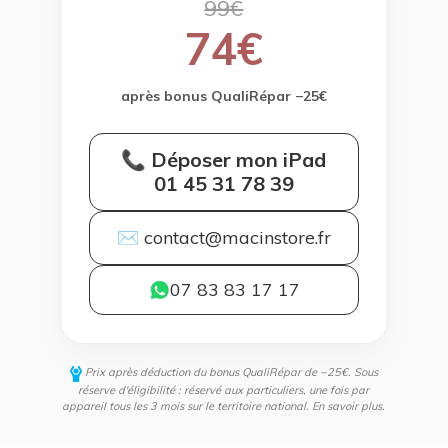
99€
74€
après bonus QualiRépar −25€
📞 Déposer mon iPad
01 45 31 78 39
✉ contact@macinstore.fr
07 83 83 17 17
Prix après déduction du bonus QualiRépar de −25€. Sous
réserve d'éligibilité : réservé aux particuliers, une fois par
appareil tous les 3 mois sur le territoire national.
En savoir plus
.