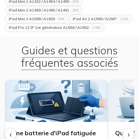
iPad Mini 1 A1432 / A1454 / A1455
- 99€
iPad Mini 2 A1489 / A1490 / A1491
- 99€
iPad Mini 3 A1599 / A1600
iPad Air 2 A1566 / A1567
- 99€
- 129€
iPad Pro 12.9" 1re génération A1584 / A1652
- 109€
Guides et questions
fréquentes associés
‹
›
Une batterie d'iPad fatiguée
Quand u