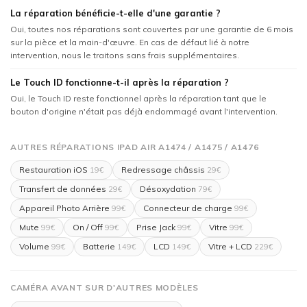
La réparation bénéficie-t-elle d'une garantie ?
Oui, toutes nos réparations sont couvertes par une garantie de 6 mois
sur la pièce et la main-d'œuvre. En cas de défaut lié à notre
intervention, nous le traitons sans frais supplémentaires.
Le Touch ID fonctionne-t-il après la réparation ?
Oui, le Touch ID reste fonctionnel après la réparation tant que le
bouton d'origine n'était pas déjà endommagé avant l'intervention.
AUTRES RÉPARATIONS IPAD AIR A1474 / A1475 / A1476
Restauration iOS
Redressage châssis
19€
29€
Transfert de données
Désoxydation
29€
79€
Appareil Photo Arrière
Connecteur de charge
99€
99€
Mute
On / Off
Prise Jack
Vitre
99€
99€
99€
99€
Volume
Batterie
LCD
Vitre + LCD
99€
149€
149€
229€
CAMÉRA AVANT SUR D'AUTRES MODÈLES