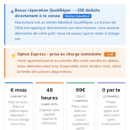
Bonus réparation QualiRépar - −25€ déduits
✦
directement à la caisse
Atelier labellisé
Macinstore est un atelier labellisé QualiRépar. Le bonus de
l'État est appliqué directement sur votre facture, sans aucune
démarche de votre part. Vous ne payez que le reste à charge
net.
Option Express - prise en charge immédiate
⚡
+29€
Votre appareil passe en priorité dès votre arrivée en atelier,
sans attendre votre tour. Disponible sans rendez-vous, dans
la limite des places disponibles.
6 mois
48
99€
0 perte
heures
GARANTIE
TOUT
DONNÉES
COMPRIS
Pièce et main-
Photos,
SANS RDV
d'œuvre.
Pièce, main-
contacts,
Déposez votre
Défaut après
d'œuvre,
applis tout
appareil,
réparation ?
garantie.
reste intact
repartez le
Pris en charge
Aucun
après
même jour.
sans frais.
supplément
l'intervention.
caché.