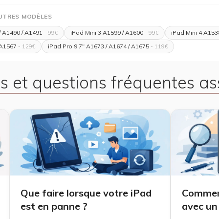
AUTRES MODÈLES
/ A1490 / A1491
iPad Mini 3 A1599 / A1600
iPad Mini 4 A153
- 99€
- 99€
 A1567
iPad Pro 9.7" A1673 / A1674 / A1675
- 129€
- 119€
s et questions fréquentes as
Que faire lorsque votre iPad
Comment
est en panne ?
avec un 