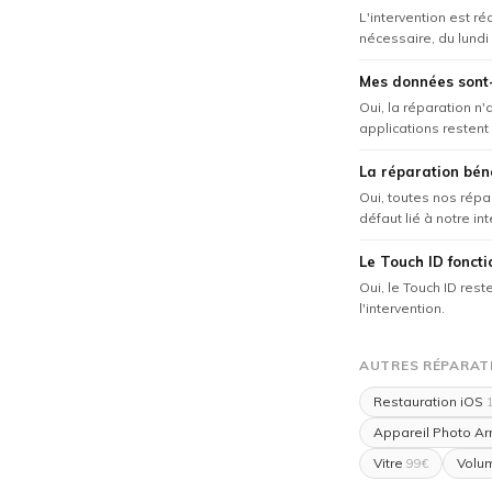
L'intervention est r
nécessaire, du lundi
Mes données sont-
Oui, la réparation n
applications restent 
La réparation béné
Oui, toutes nos répa
défaut lié à notre in
Le Touch ID foncti
Oui, le Touch ID res
l'intervention.
AUTRES RÉPARATIO
Restauration iOS
1
Appareil Photo Arr
Vitre
Volu
99€