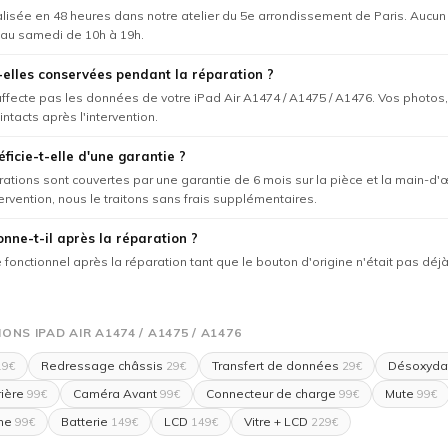
éalisée en 48 heures dans notre atelier du 5e arrondissement de Paris. Aucu
 au samedi de 10h à 19h.
elles conservées pendant la réparation ?
'affecte pas les données de votre iPad Air A1474 / A1475 / A1476. Vos photos,
intacts après l'intervention.
ficie-t-elle d'une garantie ?
rations sont couvertes par une garantie de 6 mois sur la pièce et la main-d'
tervention, nous le traitons sans frais supplémentaires.
onne-t-il après la réparation ?
te fonctionnel après la réparation tant que le bouton d'origine n'était pas 
NS IPAD AIR A1474 / A1475 / A1476
Redressage châssis
Transfert de données
Désoxyda
9€
29€
29€
ière
Caméra Avant
Connecteur de charge
Mute
99€
99€
99€
99€
me
Batterie
LCD
Vitre + LCD
99€
149€
149€
229€