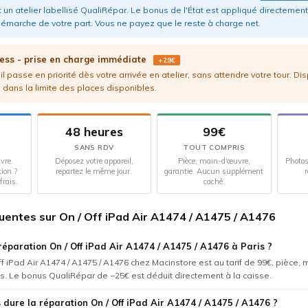
 un atelier labellisé QualiRépar. Le bonus de l'État est appliqué directement 
émarche de votre part. Vous ne payez que le reste à charge net.
ess - prise en charge immédiate
+29€
l passe en priorité dès votre arrivée en atelier, sans attendre votre tour. Di
 dans la limite des places disponibles.
48 heures
99€
SANS RDV
TOUT COMPRIS
vre.
Déposez votre appareil,
Pièce, main-d'œuvre,
Photos
tion ?
repartez le même jour.
garantie. Aucun supplément
r
frais.
caché.
uentes sur On / Off iPad Air A1474 / A1475 / A1476
éparation On / Off iPad Air A1474 / A1475 / A1476 à Paris ?
ff iPad Air A1474 / A1475 / A1476 chez Macinstore est au tarif de 99€, pièce,
us. Le bonus QualiRépar de −25€ est déduit directement à la caisse.
dure la réparation On / Off iPad Air A1474 / A1475 / A1476 ?