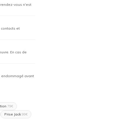
n rendez-vous n'est
 contacts et
œuvre. En cas de
déjà endommagé avant
tion
79€
Prise Jack
99€