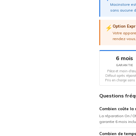
Macinstore est
sans aucune d
Option Expr
⚡
Votre apparei
rendez-vous,
6 mois
GARANTIE
Pièce et main-d'œu
Défaut après répara
Pris en charge sans 
Questions fréq
Combien coûte la r
La réparation On / O
garantie 6 mois incl
Combien de temps 