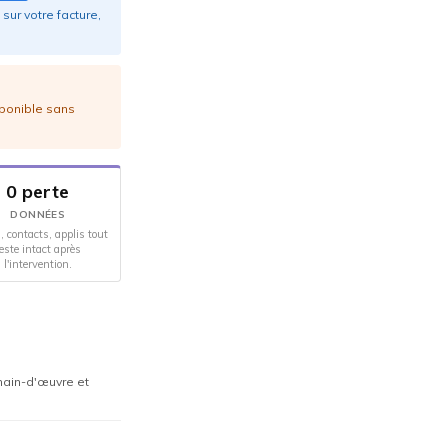
sur votre facture,
sponible sans
0 perte
DONNÉES
, contacts, applis tout
este intact après
l'intervention.
 main-d'œuvre et