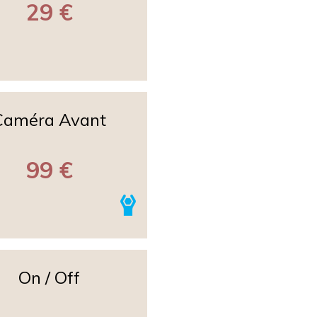
29 €
Caméra Avant
99 €
On / Off