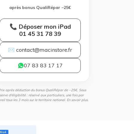
après bonus QualiRépar −25€
📞 Déposer mon iPad
01 45 31 78 39
✉ contact@macinstore.fr
07 83 83 17 17
Prix après déduction du bonus QualiRépar de −25€. Sous
serve d'éligibilité : réservé aux particuliers, une fois par
eil tous les 3 mois sur le territoire national.
En savoir plus
.
llisé