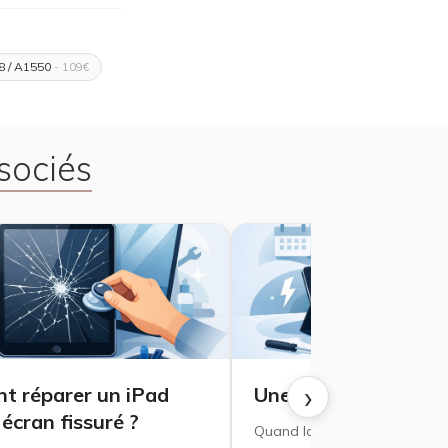
8 / A1550
- 109€
sociés
›
 réparer un iPad
Une batterie d'iPad 
écran fissuré ?
Quand la remplacer ?