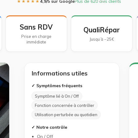
★★★★★
4,9/5 sur Google
Plus de 620 avis clients
Sans RDV
QualiRépar
Prise en charge
Jusqu’à −25€
immédiate
Informations utiles
✓ Symptômes fréquents
Symptôme lié à On / Off
Fonction concernée à contrôler
Utilisation perturbée au quotidien
✓ Notre contrôle
On / Off